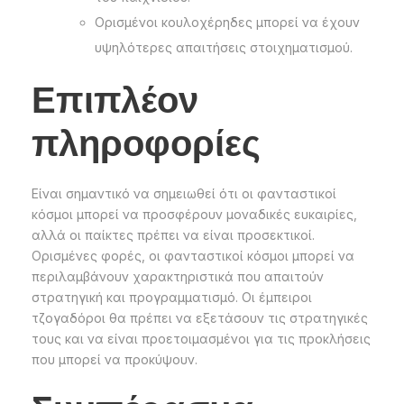
Ορισμένοι κουλοχέρηδες μπορεί να έχουν
υψηλότερες απαιτήσεις στοιχηματισμού.
Επιπλέον
πληροφορίες
Είναι σημαντικό να σημειωθεί ότι οι φανταστικοί
κόσμοι μπορεί να προσφέρουν μοναδικές ευκαιρίες,
αλλά οι παίκτες πρέπει να είναι προσεκτικοί.
Ορισμένες φορές, οι φανταστικοί κόσμοι μπορεί να
περιλαμβάνουν χαρακτηριστικά που απαιτούν
στρατηγική και προγραμματισμό. Οι έμπειροι
τζογαδόροι θα πρέπει να εξετάσουν τις στρατηγικές
τους και να είναι προετοιμασμένοι για τις προκλήσεις
που μπορεί να προκύψουν.