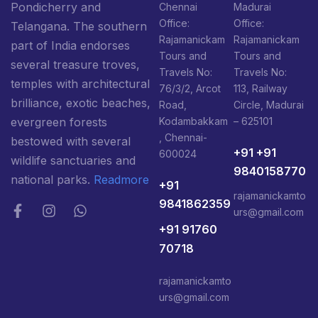
Pondicherry and
Chennai
Madurai
Office:
Office:
Telangana. The southern
Rajamanickam
Rajamanickam
part of India endorses
Tours and
Tours and
several treasure troves,
Travels No:
Travels No:
temples with architectural
76/3/2, Arcot
113, Railway
brilliance, exotic beaches,
Road,
Circle, Madurai
Kodambakkam
– 625101
evergreen forests
, Chennai-
bestowed with several
+91 +91
600024
wildlife sanctuaries and
9840158770
national parks.
Readmore
+91
rajamanickamto
9841862359
urs@gmail.com
+91 91760
70718
rajamanickamto
urs@gmail.com