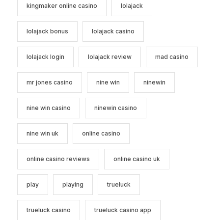
kingmaker online casino
lolajack
lolajack bonus
lolajack casino
lolajack login
lolajack review
mad casino
mr jones casino
nine win
ninewin
nine win casino
ninewin casino
nine win uk
online casino
online casino reviews
online casino uk
play
playing
trueluck
trueluck casino
trueluck casino app