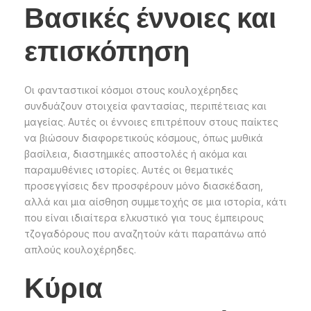
Βασικές έννοιες και
επισκόπηση
Οι φανταστικοί κόσμοι στους κουλοχέρηδες
συνδυάζουν στοιχεία φαντασίας, περιπέτειας και
μαγείας. Αυτές οι έννοιες επιτρέπουν στους παίκτες
να βιώσουν διαφορετικούς κόσμους, όπως μυθικά
βασίλεια, διαστημικές αποστολές ή ακόμα και
παραμυθένιες ιστορίες. Αυτές οι θεματικές
προσεγγίσεις δεν προσφέρουν μόνο διασκέδαση,
αλλά και μια αίσθηση συμμετοχής σε μια ιστορία, κάτι
που είναι ιδιαίτερα ελκυστικό για τους έμπειρους
τζογαδόρους που αναζητούν κάτι παραπάνω από
απλούς κουλοχέρηδες.
Κύρια