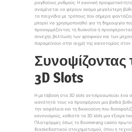
ραγδαίους ρυθμούς. Η εικονική πραγματικότητα
αναμένεται να φέρουν ακόμα μεγαλύτερη βύθι
τα παιχνίδια με τρόπους που σήμερα φαντάζου
μπορεί να χρησιμοποιηθεί για τη δημιουργία πι
προσαρμόζοντας τη δυσκολία ή προσφέροντας π
συνεχής βελτίωση των γραφικών και των μηχανι
παραμείνουν στην αιχμή της καινοτομίας στον 
Συνοψίζοντας 
3D Slots
Η μετάβαση στα 3D slots αντιπροσωπεύει ένα ση
ικανότητά τους να προσφέρουν μια βαθιά βυθισ
την ασφάλεια και τη δικαιοσύνη που διασφαλί
κανονισμούς, καθιστά τα 3D slots μια εξαιρετι
Πλατφόρμες όπως το Boomerang casino πρωτο
διασκεδαστικού στοιχηματισμού, όπου η τεχνο