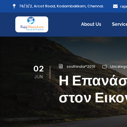
76/3/2, Arcot Road, Kodambakkam, Chennai.
raj
About Us
Servic
02
southindia*2019
Uncatego
Η Επανάστ
JUN
στον Εικο