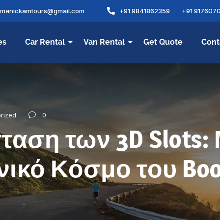
amanickamtours@gmail.com
+91 9841862359
+91 917607
es
Car Rental
Van Rental
Get Quote
Cont
0
rized
αση των 3D Slots: 
νικό Κόσμο του Boo