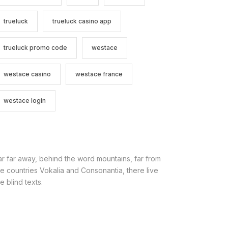
trueluck
trueluck casino app
trueluck promo code
westace
westace casino
westace france
westace login
ar far away, behind the word mountains, far from
he countries Vokalia and Consonantia, there live
e blind texts.