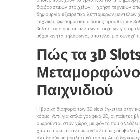
διαδραστικών στοιχείων. Η χρήση τεχνικών όπ
δημιουργία εξαιρετικά λεπτομερών μοντέλων χ
τεχνικές φωτισμού και σκίασης προσθέτουν βά
βελτιστοποίηση αυτών των στοιχείων για ομα
μέχρι κινητά τηλέφωνα, αποτελεί μια συνεχή π
Πώς τα 3D Slot
Μεταμορφώνου
Παιχνιδιού
Η βασική διαφορά των 3D slots έγκειται στην 
κόσμο. Αντί για απλά γραφικά 2D, οι παίκτες 
αιωρούνται στον χώρο, με φόντο που αλλάζει δ
χαρακτήρες, όταν εμφανίζονται ως σύμβολα ή ω
αντιδρούν με ρεαλιστικό τρόπο. Αυτό δημιουργε