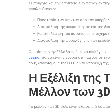
λειτουργία και την εποπτεία των παρόχων τυχε
περιλαμβάνουν:
Προστασία των παικτών από τον υπερβολι
Διασφάλιση της ακεραιότητας και της δικ
Καταπολέμηση του παράνομου στοιχηματι
Διασφάλιση της φορολόγησης των κερδών
Οι παίκτες στην Ελλάδα πρέπει να επιλέγουν
casino
, για να είναι σίγουροι ότι παίζουν σε 
τους κανονισμούς της ΕΕΕΠ είναι απόδειξη της
Η Εξέλιξη της 
Μέλλον των 3D 
Το μέλλον των 3D slots είναι εξαιρετικά λαμπρ