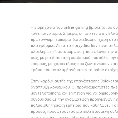
Η βιομηχανία του online gaming βρίσκεται σε σ
κάθε καινοτομία. Σήμερα, οι παίκτες στην Ελ
πρωτόγνωρη εμπειρία διασκέδασης, χάρη στα 
πλατφόρμες. Αυτά τα παιχνίδια δεν είναι απλ
ολοκληρωτική μεταμόρφωση, που φέρνει την α
σας, με μια διάσταση ρεαλισμού που κόβει την
κόσμους, με χαρακτήρες που ζωντανεύουν και 
τρόπο που αντιλαμβανόμαστε το online στοίχη
Στην καρδιά αυτής της επανάστασης βρίσκεται
ανάπτυξη λογισμικού. Οι προγραμματιστές πλέ
μοντελοποίησης και animation για να δημιουργή
συνδυασμό με την ενσωμάτωση προηγμένων ηχητ
πολυαισθητηριακή εμπειρία που καθηλώνει. Το
πρόοδο, προσφέροντας μια εκλεπτυσμένη συλλο
απαιτητικούς παίκτες. Η προσήλωσή τους στη