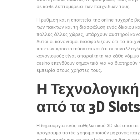
σε κάθε λεπτομέρεια των παιχνιδιών τους.
Η ρύθμιση και η εποπτεία της online τυχερής β
των παικτών και τη διασφάλιση ενός δίκαιου 
πολλές άλλες χώρες, υπάρχουν αυστηροί κανονι
Αυτοί οι κανονισμοί διασφαλίζουν ότι τα παιχν
παικτών προστατεύονται και ότι οι συναλλαγέ
κανονισμούς είναι απαραίτητη για κάθε νόμιμο
casino επενδύουν σημαντικά για να διατηρούν 
εμπειρία στους χρήστες τους.
Η Τεχνολογικ
από τα 3D Slot
Η δημιουργία ενός καθηλωτικού 3D slot απαιτε
προγραμματιστές χρησιμοποιούν μηχανές παιχνιδ
οποίες παρέχουν τα εργαλεία για τη δημιουργ