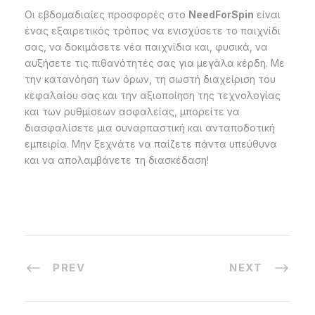
Οι εβδομαδιαίες προσφορές στο
NeedForSpin
είναι
ένας εξαιρετικός τρόπος να ενισχύσετε το παιχνίδι
σας, να δοκιμάσετε νέα παιχνίδια και, φυσικά, να
αυξήσετε τις πιθανότητές σας για μεγάλα κέρδη. Με
την κατανόηση των όρων, τη σωστή διαχείριση του
κεφαλαίου σας και την αξιοποίηση της τεχνολογίας
και των ρυθμίσεων ασφαλείας, μπορείτε να
διασφαλίσετε μια συναρπαστική και ανταποδοτική
εμπειρία. Μην ξεχνάτε να παίζετε πάντα υπεύθυνα
και να απολαμβάνετε τη διασκέδαση!
PREV
NEXT