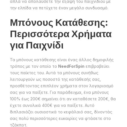
απλά να απολαύσετε την έξαψη του παιχνιδιού με
την ελπίδα να πετύχετε έναν μεγάλο συνδυασμό.
Μπόνους Κατάθεσης:
Περισσότερα Χρήματα
για Παιχνίδι
Τα μπόνους κατάθεσης είναι ένας άλλος δημοφιλής
τρόπος με τον οποίο το
NeedForSpin
επιβραβεύει
τους παίκτες του. Αυτά τα μπόνους συνήθως
λειτουργούν ως ποσοστό της κατάθεσής σας,
προσθέτοντας επιπλέον χρήματα στον λογαριασμό
σας για να παίξετε. Για παράδειγμα, ένα μπόνους
100% έως 200€ σημαίνει ότι αν καταθέσετε 200€, θα
έχετε συνολικά 400€ για να παίξετε. Αυτό
διπλασιάζει ουσιαστικά το κεφάλαιό σας, δίνοντάς
σας πολύ περισσότερες ευκαιρίες να φτάσετε στο
τζάκποτ.