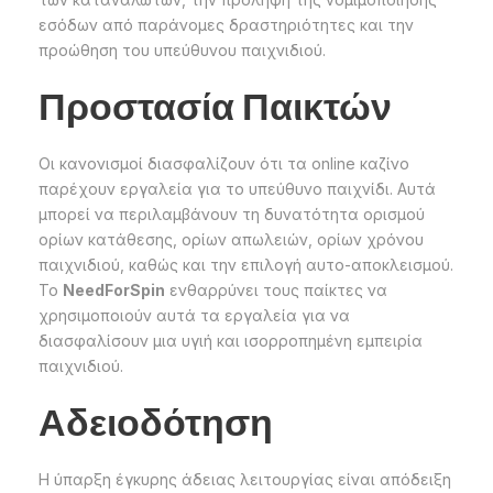
εσόδων από παράνομες δραστηριότητες και την
προώθηση του υπεύθυνου παιχνιδιού.
Προστασία Παικτών
Οι κανονισμοί διασφαλίζουν ότι τα online καζίνο
παρέχουν εργαλεία για το υπεύθυνο παιχνίδι. Αυτά
μπορεί να περιλαμβάνουν τη δυνατότητα ορισμού
ορίων κατάθεσης, ορίων απωλειών, ορίων χρόνου
παιχνιδιού, καθώς και την επιλογή αυτο-αποκλεισμού.
Το
NeedForSpin
ενθαρρύνει τους παίκτες να
χρησιμοποιούν αυτά τα εργαλεία για να
διασφαλίσουν μια υγιή και ισορροπημένη εμπειρία
παιχνιδιού.
Αδειοδότηση
Η ύπαρξη έγκυρης άδειας λειτουργίας είναι απόδειξη