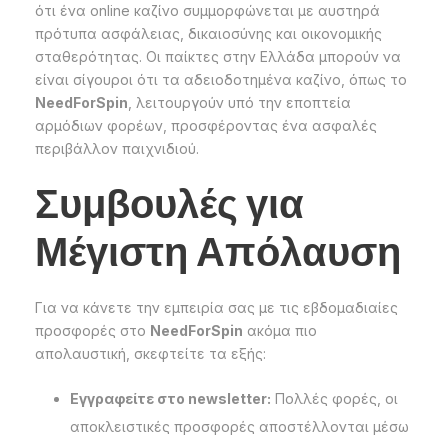
ότι ένα online καζίνο συμμορφώνεται με αυστηρά
πρότυπα ασφάλειας, δικαιοσύνης και οικονομικής
σταθερότητας. Οι παίκτες στην Ελλάδα μπορούν να
είναι σίγουροι ότι τα αδειοδοτημένα καζίνο, όπως το
NeedForSpin
, λειτουργούν υπό την εποπτεία
αρμόδιων φορέων, προσφέροντας ένα ασφαλές
περιβάλλον παιχνιδιού.
Συμβουλές για
Μέγιστη Απόλαυση
Για να κάνετε την εμπειρία σας με τις εβδομαδιαίες
προσφορές στο
NeedForSpin
ακόμα πιο
απολαυστική, σκεφτείτε τα εξής:
Εγγραφείτε στο newsletter:
Πολλές φορές, οι
αποκλειστικές προσφορές αποστέλλονται μέσω