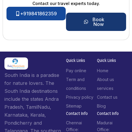
Contact our travel experts today.
+919841862359
Book
Now
Quick Links
Quick Links
Pay online
Home
South India is a paradise
Term and
About us
for nature lovers. The
conditions
services
South India destinations
Privacy policy
Contact us
include the states Andra
Sitemap
Blog
Pradesh, TamilNadu,
Contact Info​
Contact Info​
Karnataka, Kerala,
Pondicherry and
Chennai
Madurai
Office:
Office:
Telangana. The southern