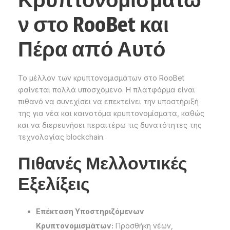
ν στο RooBet και
Πέρα από Αυτό
Το μέλλον των κρυπτονομισμάτων στο RooBet
φαίνεται πολλά υποσχόμενο. Η πλατφόρμα είναι
πιθανό να συνεχίσει να επεκτείνει την υποστήριξή
της για νέα και καινοτόμα κρυπτονομίσματα, καθώς
και να διερευνήσει περαιτέρω τις δυνατότητες της
τεχνολογίας blockchain.
Πιθανές Μελλοντικές
Εξελίξεις
Επέκταση Υποστηριζόμενων
Κρυπτονομισμάτων:
Προσθήκη νέων,