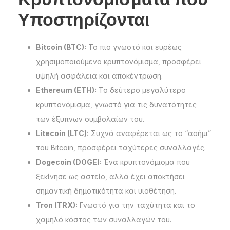
Υποστηρίζονται
Bitcoin (BTC):
Το πιο γνωστό και ευρέως
χρησιμοποιούμενο κρυπτονόμισμα, προσφέρει
υψηλή ασφάλεια και αποκέντρωση.
Ethereum (ETH):
Το δεύτερο μεγαλύτερο
κρυπτονόμισμα, γνωστό για τις δυνατότητες
των έξυπνων συμβολαίων του.
Litecoin (LTC):
Συχνά αναφέρεται ως το “ασήμι”
του Bitcoin, προσφέρει ταχύτερες συναλλαγές.
Dogecoin (DOGE):
Ένα κρυπτονόμισμα που
ξεκίνησε ως αστείο, αλλά έχει αποκτήσει
σημαντική δημοτικότητα και υιοθέτηση.
Tron (TRX):
Γνωστό για την ταχύτητα και το
χαμηλό κόστος των συναλλαγών του.