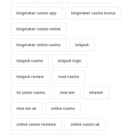
kingmaker casino app
kingmaker casino bonus
kingmaker casino online
kingmaker online casino
lolajack
lolajack casino
lolajack login
lolajack review
mad casino
mr jones casino
nine win
ninewin
nine win uk
online casino
online casino reviews
online casino uk