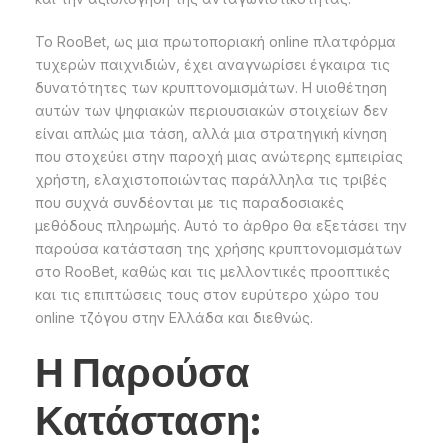
Το RooBet, ως μια πρωτοποριακή online πλατφόρμα
τυχερών παιχνιδιών, έχει αναγνωρίσει έγκαιρα τις
δυνατότητες των κρυπτονομισμάτων. Η υιοθέτηση
αυτών των ψηφιακών περιουσιακών στοιχείων δεν
είναι απλώς μια τάση, αλλά μια στρατηγική κίνηση
που στοχεύει στην παροχή μιας ανώτερης εμπειρίας
χρήστη, ελαχιστοποιώντας παράλληλα τις τριβές
που συχνά συνδέονται με τις παραδοσιακές
μεθόδους πληρωμής. Αυτό το άρθρο θα εξετάσει την
παρούσα κατάσταση της χρήσης κρυπτονομισμάτων
στο RooBet, καθώς και τις μελλοντικές προοπτικές
και τις επιπτώσεις τους στον ευρύτερο χώρο του
online τζόγου στην Ελλάδα και διεθνώς.
Η Παρούσα
Κατάσταση: