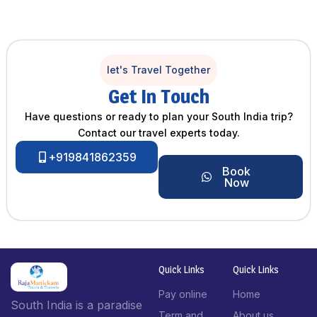
let's Travel Together
Get In Touch
Have questions or ready to plan your South India trip?
Contact our travel experts today.
+919841862359
Book
Now
Quick Links
Quick Links
Pay online
Home
South India is a paradise
Term and
About us