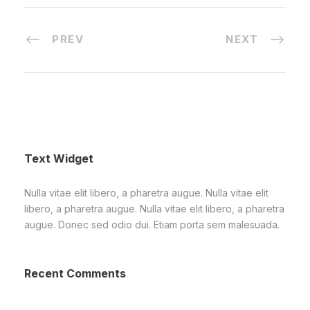
PREV
NEXT
Text Widget
Nulla vitae elit libero, a pharetra augue. Nulla vitae elit
libero, a pharetra augue. Nulla vitae elit libero, a pharetra
augue. Donec sed odio dui. Etiam porta sem malesuada.
Recent Comments