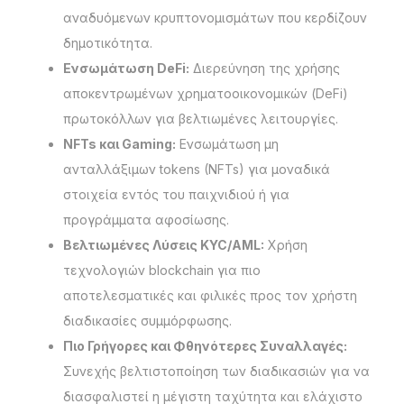
αναδυόμενων κρυπτονομισμάτων που κερδίζουν
δημοτικότητα.
Ενσωμάτωση DeFi:
Διερεύνηση της χρήσης
αποκεντρωμένων χρηματοοικονομικών (DeFi)
πρωτοκόλλων για βελτιωμένες λειτουργίες.
NFTs και Gaming:
Ενσωμάτωση μη
ανταλλάξιμων tokens (NFTs) για μοναδικά
στοιχεία εντός του παιχνιδιού ή για
προγράμματα αφοσίωσης.
Βελτιωμένες Λύσεις KYC/AML:
Χρήση
τεχνολογιών blockchain για πιο
αποτελεσματικές και φιλικές προς τον χρήστη
διαδικασίες συμμόρφωσης.
Πιο Γρήγορες και Φθηνότερες Συναλλαγές:
Συνεχής βελτιστοποίηση των διαδικασιών για να
διασφαλιστεί η μέγιστη ταχύτητα και ελάχιστο