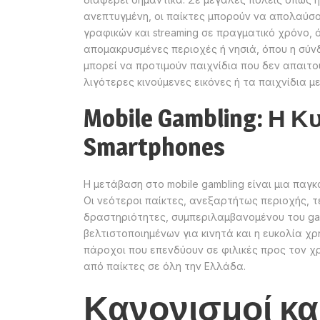
ανεπτυγμένη, οι παίκτες μπορούν να απολαύσ
γραφικών και streaming σε πραγματικό χρόνο, όπ
απομακρυσμένες περιοχές ή νησιά, όπου η σύνδ
μπορεί να προτιμούν παιχνίδια που δεν απαιτο
λιγότερες κινούμενες εικόνες ή τα παιχνίδια 
Mobile Gambling: Η Κ
Smartphones
Η μετάβαση στο mobile gambling είναι μια παγκ
Οι νεότεροι παίκτες, ανεξαρτήτως περιοχής, τε
δραστηριότητες, συμπεριλαμβανομένου του ga
βελτιστοποιημένων για κινητά και η ευκολία χρ
πάροχοι που επενδύουν σε φιλικές προς τον 
από παίκτες σε όλη την Ελλάδα.
Κανονισμοί κα