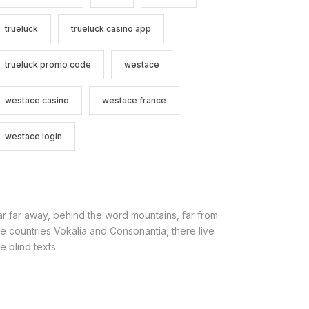
trueluck
trueluck casino app
trueluck promo code
westace
westace casino
westace france
westace login
ar far away, behind the word mountains, far from
he countries Vokalia and Consonantia, there live
e blind texts.