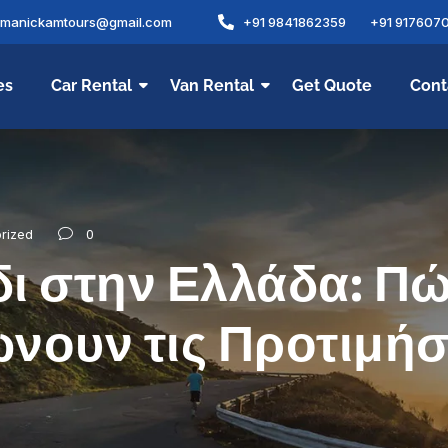
amanickamtours@gmail.com
+91 9841862359
+91 917607
es
Car Rental
Van Rental
Get Quote
Cont
0
rized
δι στην Ελλάδα: Πώ
νουν τις Προτιμήσ