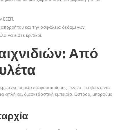
ν ΕΕΕΠ.
ή απορρήτου και την ασφάλεια δεδομένων.
λά να είστε κριτικοί.
αιχνιδιών: Από
ουλέτα
 εμφανές σημείο διαφοροποίησης. Γενικά, τα slots είναι
α απλή και διασκεδαστική εμπειρία. Ωστόσο, μπορούμε
παρχία