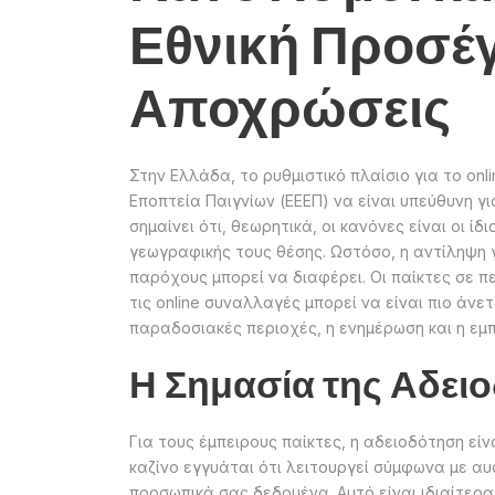
Εθνική Προσέγ
Αποχρώσεις
Στην Ελλάδα, το ρυθμιστικό πλαίσιο για το onli
Εποπτεία Παιγνίων (ΕΕΕΠ) να είναι υπεύθυνη γ
σημαίνει ότι, θεωρητικά, οι κανόνες είναι οι ί
γεωγραφικής τους θέσης. Ωστόσο, η αντίληψη 
παρόχους μπορεί να διαφέρει. Οι παίκτες σε πε
τις online συναλλαγές μπορεί να είναι πιο άνετ
παραδοσιακές περιοχές, η ενημέρωση και η εμπι
Η Σημασία της Αδει
Για τους έμπειρους παίκτες, η αδειοδότηση ε
καζίνο εγγυάται ότι λειτουργεί σύμφωνα με α
προσωπικά σας δεδομένα. Αυτό είναι ιδιαίτερα