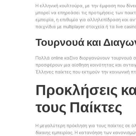
Η ελληνική κουλτούρα, με την έμφαση που δίνε
μπορεί να επηρεάσει τις προτιμήσεις των παικτ
εμπειρία, η επιθυμία για αλληλεπίδραση και αν
παιχνίδια με multiplayer στοιχεία ή τα live casi
Τουρνουά και Διαγω
Πολλά online καζίνο διοργανώνουν τουρνουά σε 
προσφέρουν μια αίσθηση κοινότητας και ανταγω
Έλληνες παίκτες που εκτιμούν την κοινωνική πτ
Προκλήσεις και
τους Παίκτες
Η μεγαλύτερη πρόκληση για τους παίκτες σε ό
δίκαιης εμπειρίας. Η κατανόηση των κανονισμώ