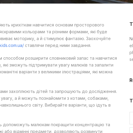
T
ють крихіткам навчитися основам просторового
яскравими кольорами та різними формами, які буде
озвиває моторику, а й стимулює фантазію. Заохочуйте
Nu
t-kids.com.ua/
ставлячи перед ними завдання.
el
p
 способом розширити словниковий запас та навчитися
s
, які зможуть підтримувати увагу малюків та запалити
оманітні варіанти з великими ілюстраціями, які можна
R
урами захоплюють дітей та запрошують до дослідження.
увагу, а й можуть познайомити з котами, собаками,
T
авколишнього світу. Вибирайте варіанти, що ідуть в
ь допоможуть малюкам покращити концентрацію та
ожі або відмінні предмети, дозволяють розвинути