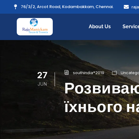
76/3/2, Arcot Road, Kodambakkam, Chennai.
raj
About Us
Servic
27
southindia*2019
Uncatego
Розвиваюч
JUN
їхнього 