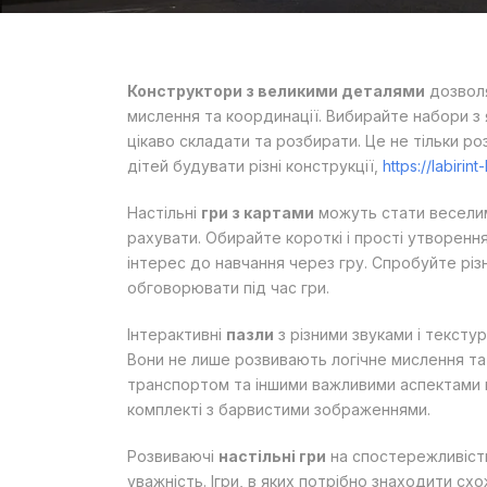
Конструктори з великими деталями
дозволя
мислення та координації. Вибирайте набори з 
цікаво складати та розбирати. Це не тільки р
дітей будувати різні конструкції,
https://labirin
Настільні
гри з картами
можуть стати веселим
рахувати. Обирайте короткі і прості утворення
інтерес до навчання через гру. Спробуйте різн
обговорювати під час гри.
Інтерактивні
пазли
з різними звуками і текст
Вони не лише розвивають логічне мислення та 
транспортом та іншими важливими аспектами н
комплекті з барвистими зображеннями.
Розвиваючі
настільні гри
на спостережливіст
уважність. Ігри, в яких потрібно знаходити сх