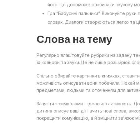
його. Це допоможе розвивати звукову мо
Гра “Бабусині пальчики”: Виконуйте рухи 
словах. Диалоги створюються легко та ці
Слова на тему
Регулярно влаштовуйте рубрики на задану тем
їх кольори та звуки. Це не лише розширює сло
Спільно обирайте картинки в книжках, ставити
можливість описувати вони побачили. Нехай м
предметами, людьми та оточенням для актив
Заняття з символами – ідеальна активність. До
дитина описує ваші дії і вчить нові слова, в
покращити комунікацію, а й зміцнити зв’язок мі