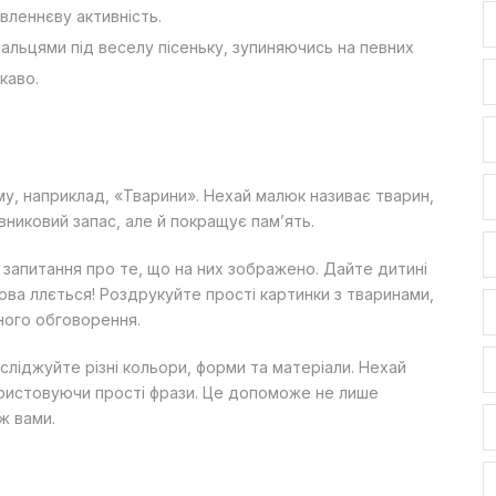
вленнєву активність.
пальцями під веселу пісеньку, зупиняючись на певних
каво.
у, наприклад, «Тварини». Нехай малюк називає тварин,
вниковий запас, але й покращує пам’ять.
 запитання про те, що на них зображено. Дайте дитині
ова ллється! Роздрукуйте прості картинки з тваринами,
ного обговорення.
сліджуйте різні кольори, форми та матеріали. Нехай
икористовуючи прості фрази. Це допоможе не лише
ж вами.