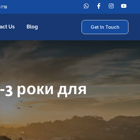
0718
act Us
Blog
Get In Touch
-3 роки для