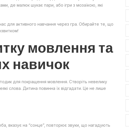
ми, де малюк шукає пари, або ігри з мозаїкою, які
 час для активного навчання через гра. Обирайте те, що
розвитком!
итку мовлення та
их навичок
етодик для покращення мовлення. Створіть невелику
які слова. Дитина повинна їх відгадати. Це не лише
еба, вказує на “сонце”, повторює звуки, що нагадують