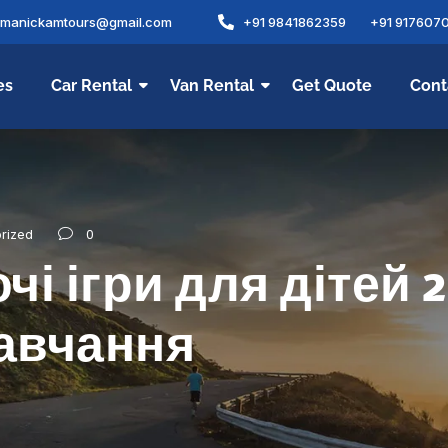
amanickamtours@gmail.com
+91 9841862359
+91 917607
es
Car Rental
Van Rental
Get Quote
Cont
0
rized
і ігри для дітей 2
навчання