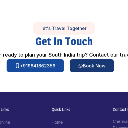
let's Travel Together
Get In Touch
 ready to plan your South India trip? Contact our tra
+919841862359
Book Now
 Links
Quick Links
Contact I
Chennai
online
Home
Rajaman