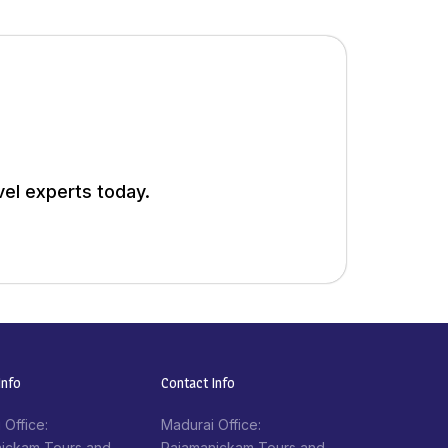
vel experts today.
nfo​
Contact Info​
 Office:
Madurai Office:
ickam Tours and
Rajamanickam Tours and