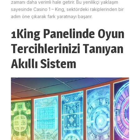
zamanı daha verimli hale getirir. Bu yenilikçi yaklaşım
sayesinde Casino 1 – King, sektördeki rakiplerinden bir
adım öne çıkarak fark yaratmayı başarır.
1King Panelinde Oyun
Tercihlerinizi Tanıyan
Akıllı Sistem