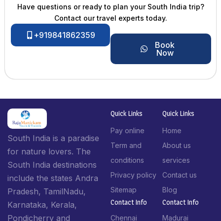
Have questions or ready to plan your South India trip?
Contact our travel experts today.
+919841862359
Book
Now
Quick Links
Quick Links
Pay online
Home
South India is a paradise
Term and
About us
for nature lovers. The
conditions
services
South India destinations
Privacy policy
Contact us
include the states Andra
Sitemap
Blog
Pradesh, TamilNadu,
Contact Info​
Contact Info​
Karnataka, Kerala,
Pondicherry and
Chennai
Madurai