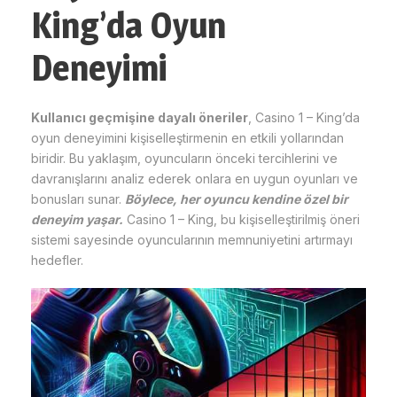
King’da Oyun
Deneyimi
Kullanıcı geçmişine dayalı öneriler
, Casino 1 – King’da
oyun deneyimini kişiselleştirmenin en etkili yollarından
biridir. Bu yaklaşım, oyuncuların önceki tercihlerini ve
davranışlarını analiz ederek onlara en uygun oyunları ve
bonusları sunar.
Böylece, her oyuncu kendine özel bir
deneyim yaşar.
Casino 1 – King, bu kişiselleştirilmiş öneri
sistemi sayesinde oyuncularının memnuniyetini artırmayı
hedefler.