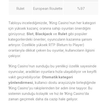
Rulet
European Roulette
%97
Tabloyu incelediğimizde, 1King Casino’nun her kategori
için yüksek kazanç oranına sahip oyunları önerdiğini
görüyoruz.
Slot
,
Blackjack
ve
Rulet
gibi popüler
kategorilerdeki öneriler, oyuncuların kazanma şansını
artırıyor. Özellikle yüksek RTP (Return to Player)
oranlarıyla dikkat çeken bu oyunlar, kullanıcıların ilgisini
çekiyor.
1King Casino’nun sunduğu bu yenilikçi özellik sayesinde
oyuncular, aradıkları oyunlara hızla ulaşabiliyor ve keyifli
vakit geçirebiliyorlar.
Otomatik kategori
yönlendirmesi
, kullanıcı dostu arayüzüyle birleştiğinde
1King Casino’yu rakiplerinden bir adım öne taşıyor. Bu
sistemin sunduğu kolaylık ve hız ile 1King Casino’da
zaman geçirmek daha da cazip hale geliyor.