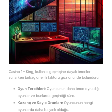
Casino 1 – King, kullanıcı geçmişine dayalı öneriler
sunarken birkaç önemli faktörü göz önünde bulundurur:
Oyun Tercihleri:
Oyuncunun daha önce oynadığı
oyunlar ve bunlarda geçirdiği süre.
Kazanç ve Kayıp Oranları:
Oyuncunun hangi
oyunlarda daha başarılı olduğu.