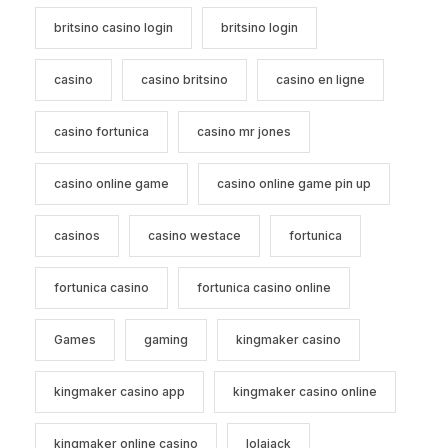
britsino casino login
britsino login
casino
casino britsino
casino en ligne
casino fortunica
casino mr jones
casino online game
casino online game pin up
casinos
casino westace
fortunica
fortunica casino
fortunica casino online
Games
gaming
kingmaker casino
kingmaker casino app
kingmaker casino online
kingmaker online casino
lolajack