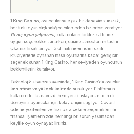
1 King Casino
, oyuncularına eşsiz bir deneyim sunarak,
her türlü oyun alışkanlığına hitap eden bir ortam yaratıyor.
Geniş oyun yelpazesi
, kullanıcıların farklı zevklerine
uygun seçenekler sunarken, casino atmosferinin tadını
çıkarma fırsatı tanıyor. Slot makinelerinden canlı
krupiyerlerle oynanan masa oyunlarına kadar geniş bir
seçenek sunan 1 King Casino, her seviyeden oyuncunun
beklentilerini karşılıyor.
Teknolojik altyapısı sayesinde, 1 King Casino’da oyunlar
kesintisiz ve yüksek kalitede
sunuluyor. Platformun
kullanıcı dostu arayüzü, hem yeni başlayanlar hem de
deneyimli oyuncular için kolay erişim sağlıyor. Güvenli
ödeme yöntemleri ve hızlı para çekme seçenekleri ile
finansal işlemlerinizde herhangi bir sorun yaşamadan
keyifle oyun oynayabilirsiniz.