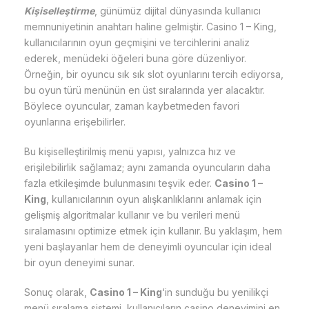
Kişiselleştirme
, günümüz dijital dünyasında kullanıcı
memnuniyetinin anahtarı haline gelmiştir. Casino 1 – King,
kullanıcılarının oyun geçmişini ve tercihlerini analiz
ederek, menüdeki öğeleri buna göre düzenliyor.
Örneğin, bir oyuncu sık sık slot oyunlarını tercih ediyorsa,
bu oyun türü menünün en üst sıralarında yer alacaktır.
Böylece oyuncular, zaman kaybetmeden favori
oyunlarına erişebilirler.
Bu kişiselleştirilmiş menü yapısı, yalnızca hız ve
erişilebilirlik sağlamaz; aynı zamanda oyuncuların daha
fazla etkileşimde bulunmasını teşvik eder.
Casino 1 –
King
, kullanıcılarının oyun alışkanlıklarını anlamak için
gelişmiş algoritmalar kullanır ve bu verileri menü
sıralamasını optimize etmek için kullanır. Bu yaklaşım, hem
yeni başlayanlar hem de deneyimli oyuncular için ideal
bir oyun deneyimi sunar.
Sonuç olarak,
Casino 1 – King
‘in sunduğu bu yenilikçi
menü sıralama sistemi, kullanıcıların casino deneyimini en