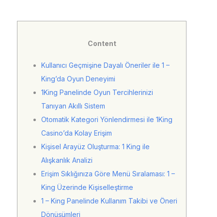
Content
Kullanıcı Geçmişine Dayalı Öneriler ile 1 –
King’da Oyun Deneyimi
1King Panelinde Oyun Tercihlerinizi
Tanıyan Akıllı Sistem
Otomatik Kategori Yönlendirmesi ile 1King
Casino’da Kolay Erişim
Kişisel Arayüz Oluşturma: 1 King ile
Alışkanlık Analizi
Erişim Sıklığınıza Göre Menü Sıralaması: 1 –
King Üzerinde Kişiselleştirme
1 – King Panelinde Kullanım Takibi ve Öneri
Dönüşümleri