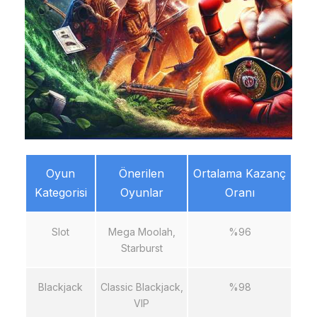
Oyun
Önerilen
Ortalama Kazanç
Kategorisi
Oyunlar
Oranı
Slot
Mega Moolah,
%96
Starburst
Blackjack
Classic Blackjack,
%98
VIP