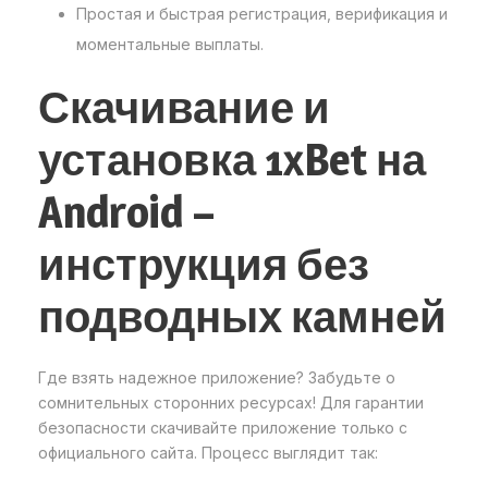
Простая и быстрая регистрация, верификация и
моментальные выплаты.
Скачивание и
установка 1xBet на
Android –
инструкция без
подводных камней
Где взять надежное приложение? Забудьте о
сомнительных сторонних ресурсах! Для гарантии
безопасности скачивайте приложение только с
официального сайта. Процесс выглядит так: