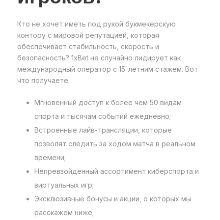
Кто не хочет иметь под рукой букмекерскую
контору с мировой репутацией, которая
обеспечивает стабильность, скорость и
безопасность? 1xBet не случайно лидирует как
международный оператор с 15-летним стажем. Вот
что получаете:
Мгновенный доступ к более чем 50 видам
спорта и тысячам событий ежедневно;
Встроенные лайв-трансляции, которые
позволят следить за ходом матча в реальном
времени;
Непревзойденный ассортимент киберспорта и
виртуальных игр;
Эксклюзивные бонусы и акции, о которых мы
расскажем ниже;