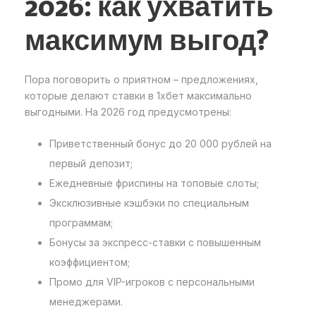
2026: как ухватить
максимум выгод?
Пора поговорить о приятном – предложениях,
которые делают ставки в 1хбет максимально
выгодными. На 2026 год предусмотрены:
Приветственный бонус до 20 000 рублей на
первый депозит;
Ежедневные фриспины на топовые слоты;
Эксклюзивные кэшбэки по специальным
программам;
Бонусы за экспресс-ставки с повышенным
коэффициентом;
Промо для VIP-игроков с персональными
менеджерами.