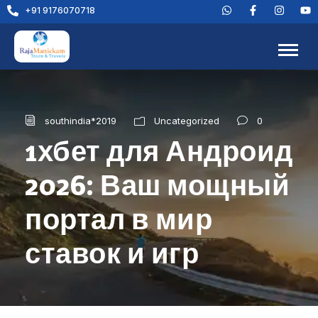
+91 9176070718
0
southindia*2019
Uncategorized
1хбет для Андроид
2026: Ваш мощный
портал в мир
ставок и игр