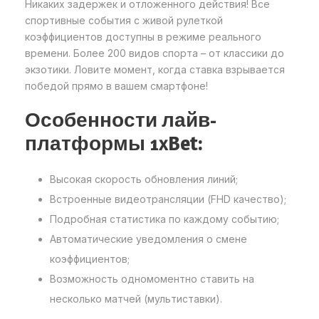
Никаких задержек и отложенного действия! Все
спортивные события с живой рулеткой
коэффициентов доступны в режиме реального
времени. Более 200 видов спорта – от классики до
экзотики. Ловите момент, когда ставка взрывается
победой прямо в вашем смартфоне!
Особенности лайв-
платформы 1xBet:
Высокая скорость обновления линий;
Встроенные видеотрансляции (FHD качество);
Подробная статистика по каждому событию;
Автоматические уведомления о смене
коэффициентов;
Возможность одномоментно ставить на
несколько матчей (мультиставки).