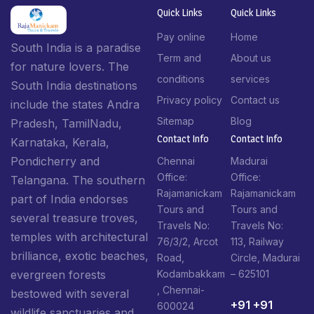
Quick Links
Quick Links
Pay online
Home
South India is a paradise
Term and
About us
for nature lovers. The
conditions
services
South India destinations
Privacy policy
Contact us
include the states Andra
Sitemap
Blog
Pradesh, TamilNadu,
Contact Info​
Contact Info​
Karnataka, Kerala,
Pondicherry and
Chennai
Madurai
Office:
Office:
Telangana. The southern
Rajamanickam
Rajamanickam
part of India endorses
Tours and
Tours and
several treasure troves,
Travels No:
Travels No:
temples with architectural
76/3/2, Arcot
113, Railway
brilliance, exotic beaches,
Road,
Circle, Madurai
Kodambakkam
– 625101
evergreen forests
, Chennai-
bestowed with several
+91 +91
600024
wildlife sanctuaries and