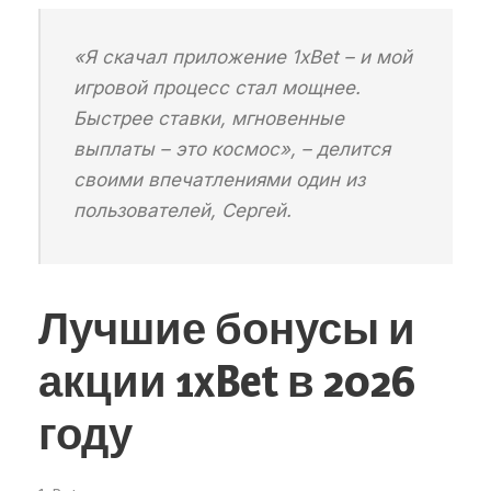
«Я скачал приложение 1xBet – и мой
игровой процесс стал мощнее.
Быстрее ставки, мгновенные
выплаты – это космос», – делится
своими впечатлениями один из
пользователей, Сергей.
Лучшие бонусы и
акции 1xBet в 2026
году