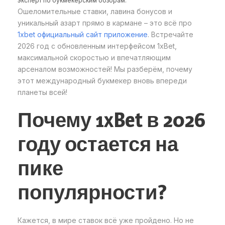
эксперт по букмекерским обзорам.
Ошеломительные ставки, лавина бонусов и
уникальный азарт прямо в кармане – это всё про
1xbet официальный сайт приложение
. Встречайте
2026 год с обновленным интерфейсом 1xBet,
максимальной скоростью и впечатляющим
арсеналом возможностей! Мы разберём, почему
этот международный букмекер вновь впереди
планеты всей!
Почему 1xBet в 2026
году остается на
пике
популярности?
Кажется, в мире ставок всё уже пройдено. Но не