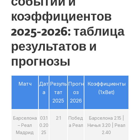
событий и
коэффициентов
2025-2026: таблица
результатов и
прогнозы
Матч
Дат
Резуль
Прогн
Коэффициенты
а
тат
оз
(1xBet)
2025
2026
Барселона
03.1
2:1
Побед
Барселона 2.15 |
– Реал
0.20
а Реал
Ничья 3.20 | Реал
Мадрид
25
2.40