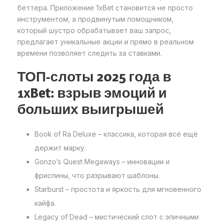
беттера. Приложение 1xBet становится не просто
инструментом, а продвинутым помощником,
который шустро обрабатывает ваш запрос,
предлагает уникальные акции и прямо в реальном
времени позволяет следить за ставками.
ТОП-слоты 2025 года в
1xBet: взрыв эмоций и
больших выигрышей
Book of Ra Deluxe – классика, которая всё ещё
держит марку.
Gonzo’s Quest Megaways – инновации и
фриспины, что разрывают шаблоны.
Starburst – простота и яркость для мгновенного
кайфа.
Legacy of Dead – мистический слот с эпичными