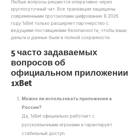
Любые вопросы решаются оперативно через
круглосуточный чат. Все транзакции защищены
современными протоколами шифрования. В 2026
году 1xBet только расширяет партнерство с
ведущими поставщиками безопасности, чтобы ваши
деньги и данные были в полной сохранности.
5 часто задаваемых
вопросов об
официальном приложении
1xBet
Можно ли использовать приложение в
России?
Да, 1xBet официально работает с
русскоязычными игроками и гарантирует
стабильный доступ.