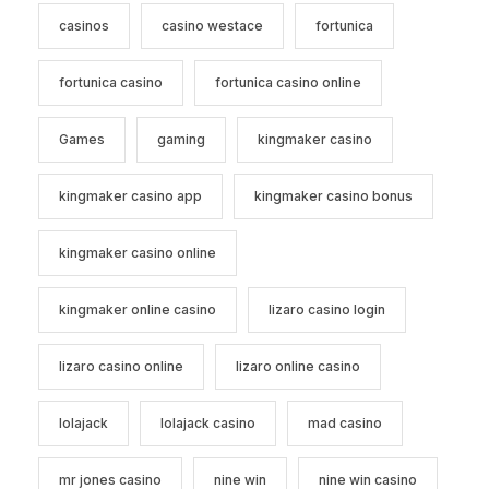
casinos
casino westace
fortunica
fortunica casino
fortunica casino online
Games
gaming
kingmaker casino
kingmaker casino app
kingmaker casino bonus
kingmaker casino online
kingmaker online casino
lizaro casino login
lizaro casino online
lizaro online casino
lolajack
lolajack casino
mad casino
mr jones casino
nine win
nine win casino