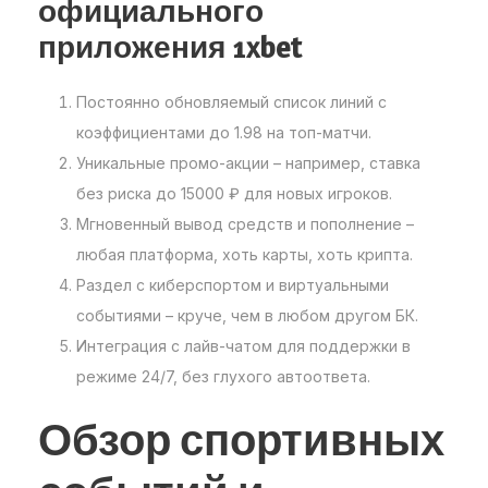
официального
приложения 1xbet
Постоянно обновляемый список линий с
коэффициентами до 1.98 на топ-матчи.
Уникальные промо-акции – например, ставка
без риска до 15000 ₽ для новых игроков.
Мгновенный вывод средств и пополнение –
любая платформа, хоть карты, хоть крипта.
Раздел с киберспортом и виртуальными
событиями – круче, чем в любом другом БК.
Интеграция с лайв-чатом для поддержки в
режиме 24/7, без глухого автоответа.
Обзор спортивных