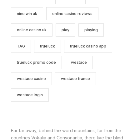
nine win uk
online casino reviews
online casino uk
play
playing
TAG
trueluck
trueluck casino app
trueluck promo code
westace
westace casino
westace france
westace login
Far far away, behind the word mountains, far from the
countries Vokalia and Consonantia, there live the blind