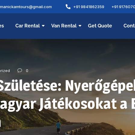
amanickamtours@gmail.com
+91 9841862359
+91 917607
es
Car Rental
Van Rental
Get Quote
Cont
0
rized
Születése: Nyerőgépe
Magyar Játékosokat a 
n