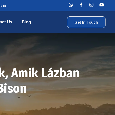
0718
act Us
Blog
Get In Touch
k, Amik Lázban
Bison