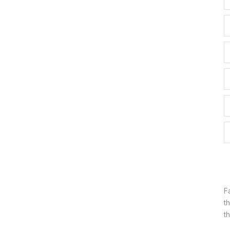
F
t
th