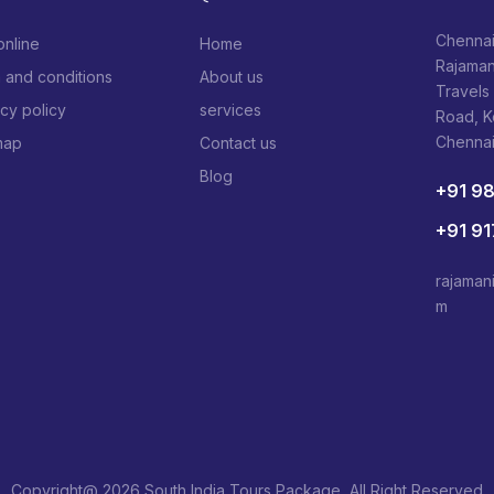
Chennai
online
Home
Rajaman
 and conditions
About us
Travels
acy policy
services
Road, 
Chenna
map
Contact us
Blog
+91 9
+91 9
rajaman
m
Copyright@ 2026 South India Tours Package, All Right Reserved