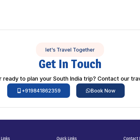
let's Travel Together
Get In Touch
 ready to plan your South India trip? Contact our tra
+919841862359
Book Now
 Links
Quick Links
Contact I