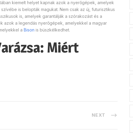
latában kiemelt helyet kapnak azok a nyerőgépek, amelyek
szívébe is belopták magukat. Nem csak az új, futurisztikus
sszikusok is, amelyek garantálják a szórakozást és a
yek azok a legendás nyerőgépek, amelyekkel a magyar
amelyekkel a
Bison
is büszkélkedhet.
arázsa: Miért
NEXT