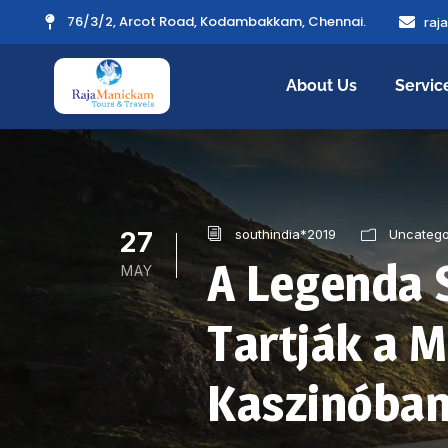
76/3/2, Arcot Road, Kodambakkam, Chennai.
raj
About Us
Servic
27
southindia*2019
Uncatego
A Legenda 
MAY
Tartják a 
Kaszinóba