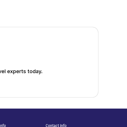
vel experts today.
nfo​
Contact Info​