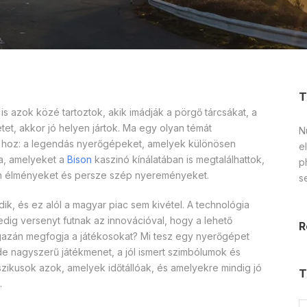
T
is azok közé tartoztok, akik imádják a pörgő tárcsákat, a
et, akkor jó helyen jártok. Ma egy olyan témát
Nu
ba hoz: a legendás nyerőgépeket, amelyek különösen
el
a, amelyeket a
Bison
kaszinó kínálatában is megtalálhattok,
p
en élményeket és persze szép nyereményeket.
s
ődik, és ez alól a magyar piac sem kivétel. A technológia
 pedig versenyt futnak az innovációval, hogy a lehető
R
igazán megfogja a játékosokat? Mi tesz egy nyerőgépet
e nagyszerű játékmenet, a jól ismert szimbólumok és
zikusok azok, amelyek időtállóak, és amelyekre mindig jó
T
.