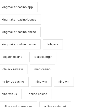
kingmaker casino app
kingmaker casino bonus
kingmaker casino online
kingmaker online casino
lolajack
lolajack casino
lolajack login
lolajack review
mad casino
mr jones casino
nine win
ninewin
nine win uk
online casino
online casino reviews
online casino uk