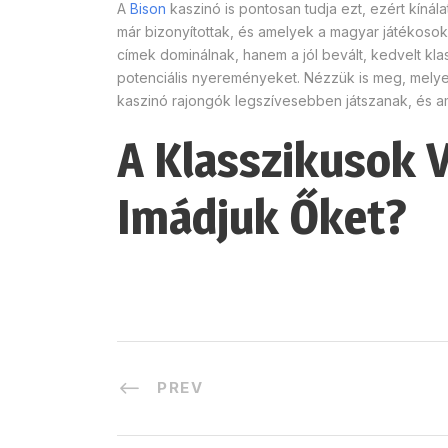
A
Bison
kaszinó is pontosan tudja ezt, ezért kíná
már bizonyítottak, és amelyek a magyar játékosok 
címek dominálnak, hanem a jól bevált, kedvelt kla
potenciális nyereményeket. Nézzük is meg, mel
kaszinó rajongók legszívesebben játszanak, és 
A Klasszikusok V
Imádjuk Őket?
PREV