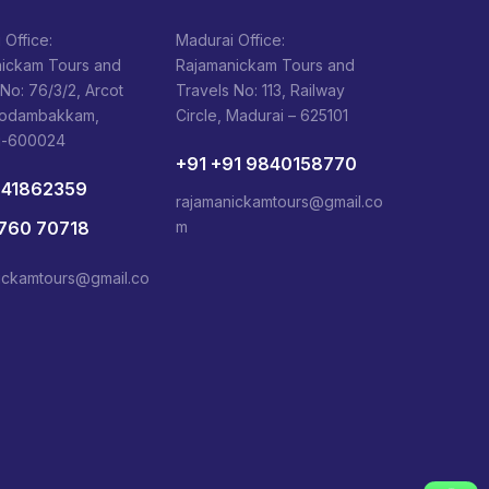
 Office:
Madurai Office:
ickam Tours and
Rajamanickam Tours and
 No: 76/3/2, Arcot
Travels No: 113, Railway
Kodambakkam,
Circle, Madurai – 625101
i-600024
+91 +91 9840158770
841862359
rajamanickamtours@gmail.co
1760 70718
m
ickamtours@gmail.co