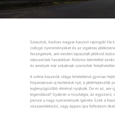
Sziasztok, kedves magyar kaszinó rajongók! Ha ti 
csillogó nyereményeket és az izgalmas játékmenet
feszegetünk, ami minden tapasztalt játékost láz
népszerűek hazánkban. Különös tekintettel azokr
és amelyek már sokaknak szereztek felejthetetl
A online kaszinók világa hihetetlenül gyorsan fejl
folyamatosan új távlatokat nyit, a játékfejlesztők
leglenyűgözőbb élményt nyújtsák. De mi az, ami 
legendássá? Gyakran a nosztalgia, az egyszerű, d
persze a nagy nyeremények ígérete. Ezek a klass
visszaemlékezni, vagy éppen újra felfedezni őket