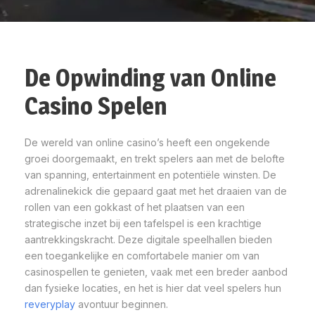
De Opwinding van Online
Casino Spelen
De wereld van online casino’s heeft een ongekende
groei doorgemaakt, en trekt spelers aan met de belofte
van spanning, entertainment en potentiële winsten. De
adrenalinekick die gepaard gaat met het draaien van de
rollen van een gokkast of het plaatsen van een
strategische inzet bij een tafelspel is een krachtige
aantrekkingskracht. Deze digitale speelhallen bieden
een toegankelijke en comfortabele manier om van
casinospellen te genieten, vaak met een breder aanbod
dan fysieke locaties, en het is hier dat veel spelers hun
reveryplay
avontuur beginnen.