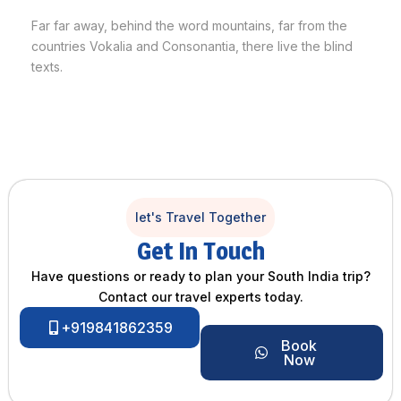
Far far away, behind the word mountains, far from the
countries Vokalia and Consonantia, there live the blind
texts.
let's Travel Together
Get In Touch
Have questions or ready to plan your South India trip?
Contact our travel experts today.
+919841862359
Book
Now