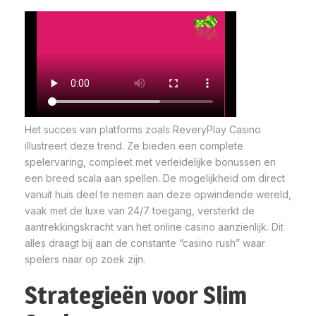
Het succes van platforms zoals ReveryPlay Casino
illustreert deze trend. Ze bieden een complete
spelervaring, compleet met verleidelijke bonussen en
een breed scala aan spellen. De mogelijkheid om direct
vanuit huis deel te nemen aan deze opwindende wereld,
vaak met de luxe van 24/7 toegang, versterkt de
aantrekkingskracht van het online casino aanzienlijk. Dit
alles draagt bij aan de constante “casino rush” waar
spelers naar op zoek zijn.
Strategieën voor Slim