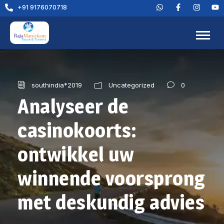
+91 9176070718
0
southindia*2019
Uncategorized
Analyseer de
casinokoorts:
ontwikkel uw
winnende voorsprong
met deskundig advies