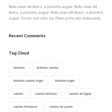
Nulla vitae elit libero, a pharetra augue. Nulla vitae elit
libero, a pharetra augue. Nulla vitae elit libero, a pharetra
augue. Donec sed odio dui. Etiam porta sem malesuada.
Recent Comments
Tag Cloud
britsino
britsino casino
britsino casino login
britsino login
casino
casino britsino
casino en ligne
casino fortunica
casino mr jones