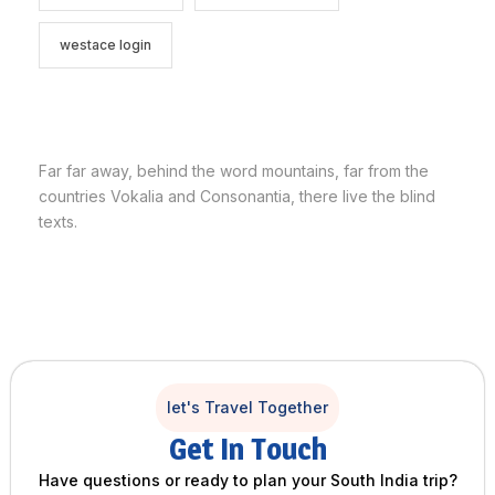
westace login
Far far away, behind the word mountains, far from the
countries Vokalia and Consonantia, there live the blind
texts.
let's Travel Together
Get In Touch
Have questions or ready to plan your South India trip?