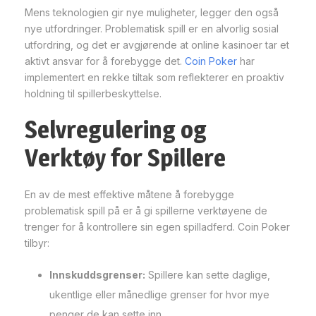
Mens teknologien gir nye muligheter, legger den også
nye utfordringer. Problematisk spill er en alvorlig sosial
utfordring, og det er avgjørende at online kasinoer tar et
aktivt ansvar for å forebygge det.
Coin Poker
har
implementert en rekke tiltak som reflekterer en proaktiv
holdning til spillerbeskyttelse.
Selvregulering og
Verktøy for Spillere
En av de mest effektive måtene å forebygge
problematisk spill på er å gi spillerne verktøyene de
trenger for å kontrollere sin egen spilladferd. Coin Poker
tilbyr:
Innskuddsgrenser:
Spillere kan sette daglige,
ukentlige eller månedlige grenser for hvor mye
penger de kan sette inn.