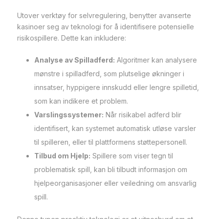
Utover verktøy for selvregulering, benytter avanserte
kasinoer seg av teknologi for å identifisere potensielle
risikospillere. Dette kan inkludere:
Analyse av Spilladferd:
Algoritmer kan analysere
mønstre i spilladferd, som plutselige økninger i
innsatser, hyppigere innskudd eller lengre spilletid,
som kan indikere et problem.
Varslingssystemer:
Når risikabel adferd blir
identifisert, kan systemet automatisk utløse varsler
til spilleren, eller til plattformens støttepersonell.
Tilbud om Hjelp:
Spillere som viser tegn til
problematisk spill, kan bli tilbudt informasjon om
hjelpeorganisasjoner eller veiledning om ansvarlig
spill.