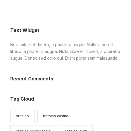
Text Widget
Nulla vitae elit libero, a pharetra augue. Nulla vitae elit
libero, a pharetra augue. Nulla vitae elit libero, a pharetra
augue. Donec sed odio dui. Etiam porta sem malesuada.
Recent Comments
Tag Cloud
britsino
britsino casino