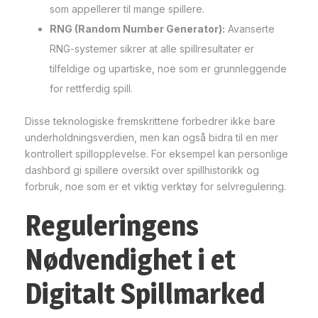
som appellerer til mange spillere.
RNG (Random Number Generator):
Avanserte
RNG-systemer sikrer at alle spillresultater er
tilfeldige og upartiske, noe som er grunnleggende
for rettferdig spill.
Disse teknologiske fremskrittene forbedrer ikke bare
underholdningsverdien, men kan også bidra til en mer
kontrollert spillopplevelse. For eksempel kan personlige
dashbord gi spillere oversikt over spillhistorikk og
forbruk, noe som er et viktig verktøy for selvregulering.
Reguleringens
Nødvendighet i et
Digitalt Spillmarked