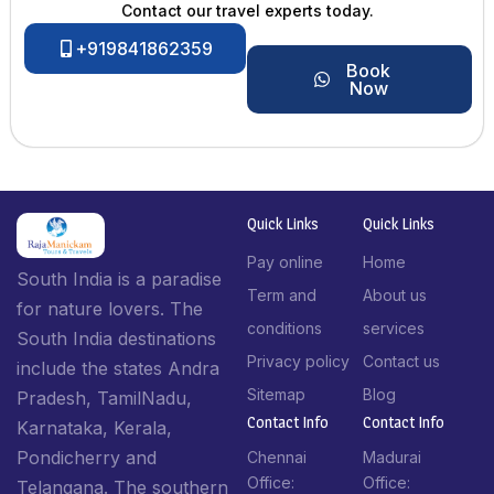
Contact our travel experts today.
+919841862359
Book
Now
Quick Links
Quick Links
Pay online
Home
South India is a paradise
Term and
About us
for nature lovers. The
conditions
services
South India destinations
Privacy policy
Contact us
include the states Andra
Sitemap
Blog
Pradesh, TamilNadu,
Contact Info​
Contact Info​
Karnataka, Kerala,
Pondicherry and
Chennai
Madurai
Office:
Office:
Telangana. The southern