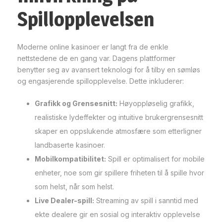
Spillopplevelsen
Moderne online kasinoer er langt fra de enkle
nettstedene de en gang var. Dagens plattformer
benytter seg av avansert teknologi for å tilby en sømløs
og engasjerende spillopplevelse. Dette inkluderer:
Grafikk og Grensesnitt:
Høyoppløselig grafikk,
realistiske lydeffekter og intuitive brukergrensesnitt
skaper en oppslukende atmosfære som etterligner
landbaserte kasinoer.
Mobilkompatibilitet:
Spill er optimalisert for mobile
enheter, noe som gir spillere friheten til å spille hvor
som helst, når som helst.
Live Dealer-spill:
Streaming av spill i sanntid med
ekte dealere gir en sosial og interaktiv opplevelse