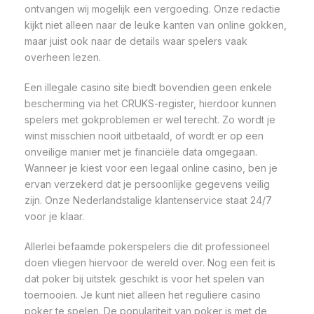
ontvangen wij mogelijk een vergoeding. Onze redactie
kijkt niet alleen naar de leuke kanten van online gokken,
maar juist ook naar de details waar spelers vaak
overheen lezen.
Een illegale casino site biedt bovendien geen enkele
bescherming via het CRUKS-register, hierdoor kunnen
spelers met gokproblemen er wel terecht. Zo wordt je
winst misschien nooit uitbetaald, of wordt er op een
onveilige manier met je financiële data omgegaan.
Wanneer je kiest voor een legaal online casino, ben je
ervan verzekerd dat je persoonlijke gegevens veilig
zijn. Onze Nederlandstalige klantenservice staat 24/7
voor je klaar.
Allerlei befaamde pokerspelers die dit professioneel
doen vliegen hiervoor de wereld over. Nog een feit is
dat poker bij uitstek geschikt is voor het spelen van
toernooien. Je kunt niet alleen het reguliere casino
poker te spelen. De populariteit van poker is met de