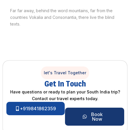
Far far away, behind the word mountains, far from the
countries Vokalia and Consonantia, there live the blind
texts.
let's Travel Together
Get In Touch
Have questions or ready to plan your South India trip?
Contact our travel experts today.
+919841862359
Book
Now