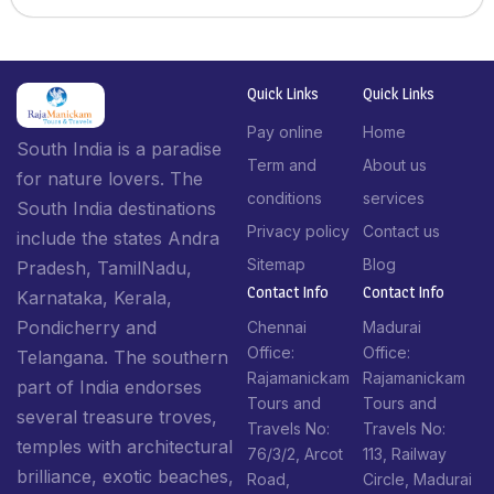
Quick Links
Quick Links
Pay online
Home
South India is a paradise
Term and
About us
for nature lovers. The
conditions
services
South India destinations
Privacy policy
Contact us
include the states Andra
Sitemap
Blog
Pradesh, TamilNadu,
Contact Info​
Contact Info​
Karnataka, Kerala,
Pondicherry and
Chennai
Madurai
Office:
Office:
Telangana. The southern
Rajamanickam
Rajamanickam
part of India endorses
Tours and
Tours and
several treasure troves,
Travels No:
Travels No:
temples with architectural
76/3/2, Arcot
113, Railway
brilliance, exotic beaches,
Road,
Circle, Madurai