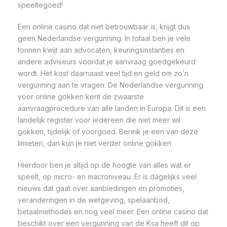
speeltegoed!
Een online casino dat niet betrouwbaar is, krijgt dus
geen Nederlandse vergunning. In totaal ben je vele
tonnen kwijt aan advocaten, keuringsinstanties en
andere adviseurs voordat je aanvraag goedgekeurd
wordt. Het kost daarnaast veel tijd en geld om zo’n
vergunning aan te vragen. De Nederlandse vergunning
voor online gokken kent de zwaarste
aanvraagprocedure van alle landen in Europa. Dit is een
landelijk register voor iedereen die niet meer wil
gokken, tijdelijk of voorgoed. Bereik je een van deze
limieten, dan kun je niet verder online gokken.
Hierdoor ben je altijd op de hoogte van alles wat er
speelt, op micro- en macroniveau. Er is dagelijks veel
nieuws dat gaat over aanbiedingen en promoties,
veranderingen in de wetgeving, spelaanbod,
betaalmethodes en nog veel meer. Een online casino dat
beschikt over een vergunning van de Ksa heeft dit op