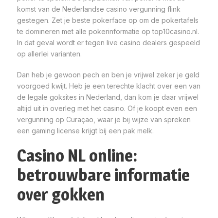
komst van de Nederlandse casino vergunning flink
gestegen. Zet je beste pokerface op om de pokertafels
te domineren met alle pokerinformatie op top10casino.nl.
In dat geval wordt er tegen live casino dealers gespeeld
op allerlei varianten.
Dan heb je gewoon pech en ben je vrijwel zeker je geld
voorgoed kwijt. Heb je een terechte klacht over een van
de legale goksites in Nederland, dan kom je daar vrijwel
altijd uit in overleg met het casino. Of je koopt even een
vergunning op Curaçao, waar je bij wijze van spreken
een gaming license krijgt bij een pak melk.
Casino NL online:
betrouwbare informatie
over gokken