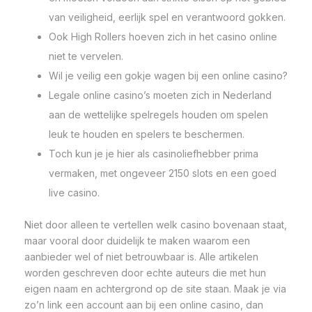
van veiligheid, eerlijk spel en verantwoord gokken.
Ook High Rollers hoeven zich in het casino online
niet te vervelen.
Wil je veilig een gokje wagen bij een online casino?
Legale online casino’s moeten zich in Nederland
aan de wettelijke spelregels houden om spelen
leuk te houden en spelers te beschermen.
Toch kun je je hier als casinoliefhebber prima
vermaken, met ongeveer 2150 slots en een goed
live casino.
Niet door alleen te vertellen welk casino bovenaan staat,
maar vooral door duidelijk te maken waarom een
aanbieder wel of niet betrouwbaar is. Alle artikelen
worden geschreven door echte auteurs die met hun
eigen naam en achtergrond op de site staan. Maak je via
zo’n link een account aan bij een online casino, dan