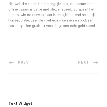
zijn website staan. Het belangrijkste bij deelname in het
online casino is dat je met plezier speelt. Zo speelt het
een rol wie de ontwikkelaar is en bijbehorend natuurlijk
hun reputatie. Leer de spelregels kennen en probeer
casino spellen gratis uit voordat je met echt geld speelt.
PREV
NEXT
Text Widget