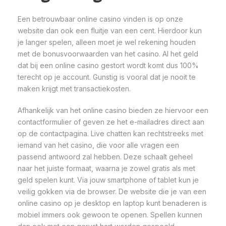
Een betrouwbaar online casino vinden is op onze
website dan ook een fluitje van een cent. Hierdoor kun
je langer spelen, alleen moet je wel rekening houden
met de bonusvoorwaarden van het casino. Al het geld
dat bij een online casino gestort wordt komt dus 100%
terecht op je account. Gunstig is vooral dat je nooit te
maken krijgt met transactiekosten.
Afhankelijk van het online casino bieden ze hiervoor een
contactformulier of geven ze het e-mailadres direct aan
op de contactpagina. Live chatten kan rechtstreeks met
iemand van het casino, die voor alle vragen een
passend antwoord zal hebben. Deze schaalt geheel
naar het juiste formaat, waarna je zowel gratis als met
geld spelen kunt. Via jouw smartphone of tablet kun je
veilig gokken via de browser. De website die je van een
online casino op je desktop en laptop kunt benaderen is
mobiel immers ook gewoon te openen. Spellen kunnen