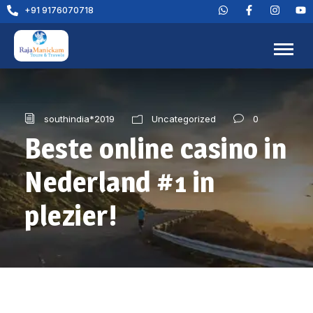
+91 9176070718
0
southindia*2019
Uncategorized
Beste online casino in
Nederland #1 in
plezier!