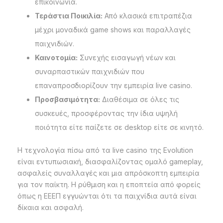
επικοινωνία.
Τεράστια Ποικιλία:
Από κλασικά επιτραπέζια
μέχρι μοναδικά game shows και παραλλαγές
παιχνιδιών.
Καινοτομία:
Συνεχής εισαγωγή νέων και
συναρπαστικών παιχνιδιών που
επαναπροσδιορίζουν την εμπειρία live casino.
Προσβασιμότητα:
Διαθέσιμα σε όλες τις
συσκευές, προσφέροντας την ίδια υψηλή
ποιότητα είτε παίζετε σε desktop είτε σε κινητό.
Η τεχνολογία πίσω από τα live casino της Evolution
είναι εντυπωσιακή, διασφαλίζοντας ομαλό gameplay,
ασφαλείς συναλλαγές και μια απρόσκοπτη εμπειρία
για τον παίκτη. Η ρύθμιση και η εποπτεία από φορείς
όπως η ΕΕΕΠ εγγυώνται ότι τα παιχνίδια αυτά είναι
δίκαια και ασφαλή.