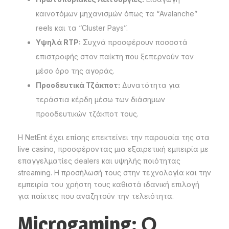
καινοτόμων μηχανισμών όπως τα “Avalanche”
reels και τα “Cluster Pays”.
Υψηλά RTP:
Συχνά προσφέρουν ποσοστά
επιστροφής στον παίκτη που ξεπερνούν τον
μέσο όρο της αγοράς.
Προοδευτικά Τζάκποτ:
Δυνατότητα για
τεράστια κέρδη μέσω των διάσημων
προοδευτικών τζάκποτ τους.
Η NetEnt έχει επίσης επεκτείνει την παρουσία της στα
live casino, προσφέροντας μια εξαιρετική εμπειρία με
επαγγελματίες dealers και υψηλής ποιότητας
streaming. Η προσήλωσή τους στην τεχνολογία και την
εμπειρία του χρήστη τους καθιστά ιδανική επιλογή
για παίκτες που αναζητούν την τελειότητα.
Microgaming: Ο