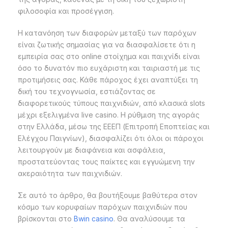
φιλοσοφία και προσέγγιση.
Η κατανόηση των διαφορών μεταξύ των παρόχων
είναι ζωτικής σημασίας για να διασφαλίσετε ότι η
εμπειρία σας στο online στοίχημα και παιχνίδι είναι
όσο το δυνατόν πιο ευχάριστη και ταιριαστή με τις
προτιμήσεις σας. Κάθε πάροχος έχει αναπτύξει τη
δική του τεχνογνωσία, εστιάζοντας σε
διαφορετικούς τύπους παιχνιδιών, από κλασικά slots
μέχρι εξελιγμένα live casino. Η ρύθμιση της αγοράς
στην Ελλάδα, μέσω της ΕΕΕΠ (Επιτροπή Εποπτείας και
Ελέγχου Παιγνίων), διασφαλίζει ότι όλοι οι πάροχοι
λειτουργούν με διαφάνεια και ασφάλεια,
προστατεύοντας τους παίκτες και εγγυώμενη την
ακεραιότητα των παιχνιδιών.
Σε αυτό το άρθρο, θα βουτήξουμε βαθύτερα στον
κόσμο των κορυφαίων παρόχων παιχνιδιών που
βρίσκονται στο
Bwin casino
. Θα αναλύσουμε τα