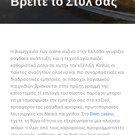
Βρείτε το Στυλ σας
Η βιομηχανία των online καζίνο στην Ελλάδα γνωρίζει
ραγδαία ανάπτυξη, και η τεχνολογία παίζει
καθοριστικό ρόλο σε αυτήν την εξέλιξη. Καθώς οι
παίκτες αναζητούν ολοένα και πιο συναρπαστικές και
διαδραστικές εμπειρίες, οι πάροχοι λογισμικού
παιχνιδιών βρίσκονται στην πρώτη γραμμή της
καινοτομίας. Η επιλογή του σωστού παρόχου μπορεί
να μεταμορφώσει την εμπειρία σας στο καζίνο,
προσφέροντας μοναδικά γραφικά, πρωτοποριακές
λειτουργίες και δίκαια παιχνίδια. Στο
Bwin casino
,
έχετε τη δυνατότητα να εξερευνήσετε μια πλούσια
γκάμα τίτλων από τους κορυφαίους προγραμματιστές
της αγοράς, καθένας με τη δική του ξεχωριστή