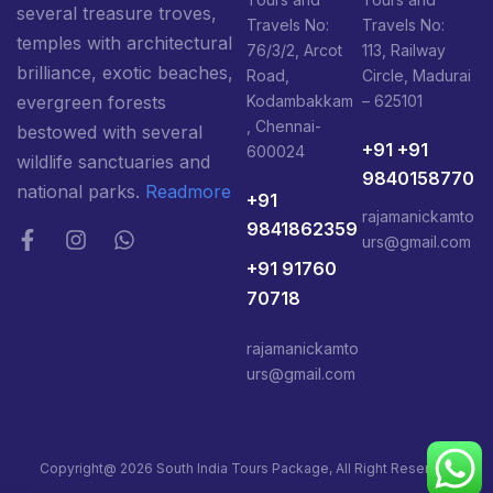
several treasure troves,
Travels No:
Travels No:
temples with architectural
76/3/2, Arcot
113, Railway
brilliance, exotic beaches,
Road,
Circle, Madurai
Kodambakkam
– 625101
evergreen forests
, Chennai-
bestowed with several
+91 +91
600024
wildlife sanctuaries and
9840158770
national parks.
Readmore
+91
rajamanickamto
9841862359
urs@gmail.com
+91 91760
70718
rajamanickamto
urs@gmail.com
Copyright@ 2026 South India Tours Package, All Right Reserved