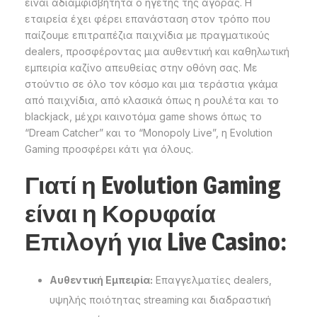
είναι αδιαμφισβήτητα ο ηγέτης της αγοράς. Η
εταιρεία έχει φέρει επανάσταση στον τρόπο που
παίζουμε επιτραπέζια παιχνίδια με πραγματικούς
dealers, προσφέροντας μια αυθεντική και καθηλωτική
εμπειρία καζίνο απευθείας στην οθόνη σας. Με
στούντιο σε όλο τον κόσμο και μια τεράστια γκάμα
από παιχνίδια, από κλασικά όπως η ρουλέτα και το
blackjack, μέχρι καινοτόμα game shows όπως το
“Dream Catcher” και το “Monopoly Live”, η Evolution
Gaming προσφέρει κάτι για όλους.
Γιατί η Evolution Gaming
είναι η Κορυφαία
Επιλογή για Live Casino:
Αυθεντική Εμπειρία:
Επαγγελματίες dealers,
υψηλής ποιότητας streaming και διαδραστική