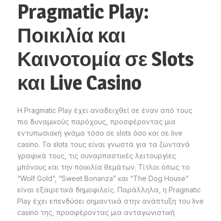
Pragmatic Play:
Ποικιλία και
Καινοτομία σε Slots
και Live Casino
Η Pragmatic Play έχει αναδειχθεί σε έναν από τους
πιο δυναμικούς παρόχους, προσφέροντας μια
εντυπωσιακή γκάμα τόσο σε slots όσο και σε live
casino. Τα slots τους είναι γνωστά για τα ζωντανά
γραφικά τους, τις συναρπαστικές λειτουργίες
μπόνους και την ποικιλία θεμάτων. Τίτλοι όπως το
“Wolf Gold”, “Sweet Bonanza” και “The Dog House”
είναι εξαιρετικά δημοφιλείς. Παράλληλα, η Pragmatic
Play έχει επενδύσει σημαντικά στην ανάπτυξη του live
casino της, προσφέροντας μια ανταγωνιστική