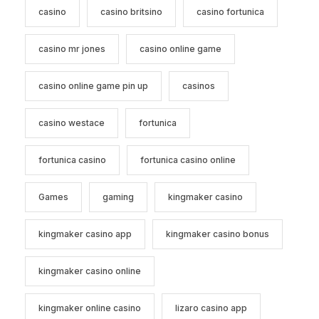
casino
casino britsino
casino fortunica
casino mr jones
casino online game
casino online game pin up
casinos
casino westace
fortunica
fortunica casino
fortunica casino online
Games
gaming
kingmaker casino
kingmaker casino app
kingmaker casino bonus
kingmaker casino online
kingmaker online casino
lizaro casino app