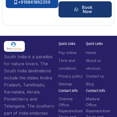
+919841862359
Book
Now
Quick Links
Quick Links
Pay online
Home
South India is a paradise
Term and
About us
for nature lovers. The
conditions
services
South India destinations
Privacy policy
Contact us
include the states Andra
Sitemap
Blog
Pradesh, TamilNadu,
Contact Info​
Contact Info​
Karnataka, Kerala,
Pondicherry and
Chennai
Madurai
Office:
Office:
Telangana. The southern
Rajamanickam
Rajamanickam
part of India endorses
Tours and
Tours and