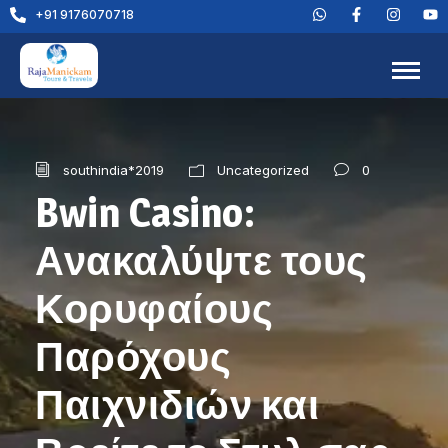
+91 9176070718
0
southindia*2019
Uncategorized
Bwin Casino:
Ανακαλύψτε τους
Κορυφαίους
Παρόχους
Παιχνιδιών και