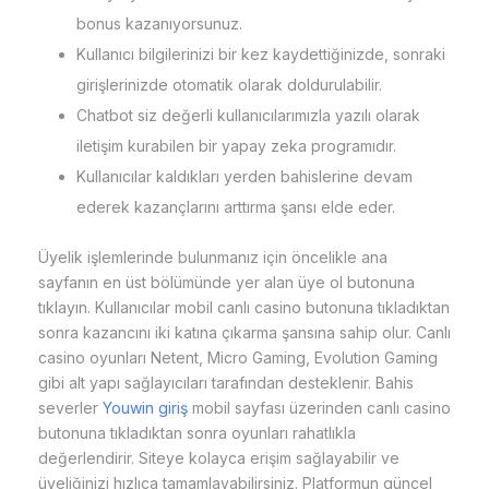
bonus kazanıyorsunuz.
Kullanıcı bilgilerinizi bir kez kaydettiğinizde, sonraki
girişlerinizde otomatik olarak doldurulabilir.
Chatbot siz değerli kullanıcılarımızla yazılı olarak
iletişim kurabilen bir yapay zeka programıdır.
Kullanıcılar kaldıkları yerden bahislerine devam
ederek kazançlarını arttırma şansı elde eder.
Üyelik işlemlerinde bulunmanız için öncelikle ana
sayfanın en üst bölümünde yer alan üye ol butonuna
tıklayın. Kullanıcılar mobil canlı casino butonuna tıkladıktan
sonra kazancını iki katına çıkarma şansına sahip olur. Canlı
casino oyunları Netent, Micro Gaming, Evolution Gaming
gibi alt yapı sağlayıcıları tarafından desteklenir. Bahis
severler
Youwin giriş
mobil sayfası üzerinden canlı casino
butonuna tıkladıktan sonra oyunları rahatlıkla
değerlendirir. Siteye kolayca erişim sağlayabilir ve
üyeliğinizi hızlıca tamamlayabilirsiniz. Platformun güncel