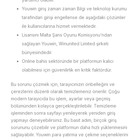
Youwin giriş zaman zaman Bilgi ve teknoloji kurumu
tarafından girişi engellense de aşağıdaki çözümler
ile kullanıcılarına hizmet vermektedir.
Lisansını Malta Şans Oyunu Komisyonu’ndan
sağlayan Youwin, Winunited Limited şirketi
bünyesindedir.
Online bahis sektöründe bir platformun kalıcı
olabilmesi için güvenilirlik en kritik faktördür.
Bu sorunu çözmek için, tarayıcınızın önbelleğini ve
çerezlerini düzenli olarak temizlemeniz önerilir. Çoğu
modern tarayıcıda bu işlem, ayarlar veya geçmiş
bölümünden kolayca gerçekleştirilebilir. Temizleme
işleminden sonra sayfayı yenileyerek yeniden giriş
yapmayı deneyebilirsiniz. Bu basit adım, birçok giriş
sorununu çözebilir ve platformun daha hızlı yüklenmesini
sağlayabilir. Youwin para yatırma ve çekme seçeneklerini