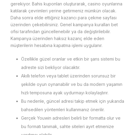
gerekiyor. Bahis kuponları oluşturarak, casino oyunlarına
katılarak çevrimleri yerine getirmeniz mümkün olacak.
Daha sonra elde ettiğiniz kazancı para çekme sayfası
üzerinden çekebilirsiniz. Genel kampanya kuralları bet
ofisi tarafından güncellenebilir ya da değiştirilebilir.
Kampanya üzerinden haksız kazanç elde eden
müşterilerin hesabına kapatma işlemi uygulanır.
Özellikle güzel oranlar ve etkin bir şans sistemi bu
adreste sizi bekliyor olacaktır.
Akıllı telefon veya tablet üzerinden sorunsuz bir
şekilde oyun oynanabilir ve bu da modern yaşamın
hızlı temposuna ayak uydurmayı kolaylaştırır.
Bu nedenle, güncel adresi takip etmek için yukarıda
bahsedilen yöntemleri kullanmanız önerilir.
Gerçek Youwin adresleri belirli bir formatta olur ve
bu formatı tanımak, sahte siteleri ayırt etmenize
yardımcı olabilir.