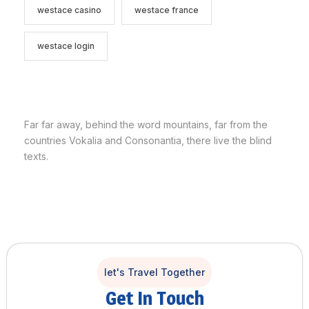
westace casino
westace france
westace login
Far far away, behind the word mountains, far from the
countries Vokalia and Consonantia, there live the blind
texts.
let's Travel Together
Get In Touch