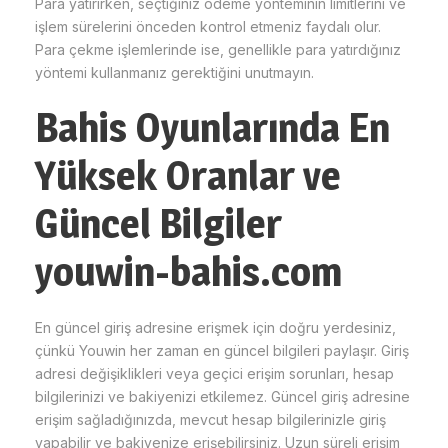
Para yatırırken, seçtiğiniz ödeme yönteminin limitlerini ve
işlem sürelerini önceden kontrol etmeniz faydalı olur.
Para çekme işlemlerinde ise, genellikle para yatırdığınız
yöntemi kullanmanız gerektiğini unutmayın.
Bahis Oyunlarında En
Yüksek Oranlar ve
Güncel Bilgiler
youwin-bahis.com
En güncel giriş adresine erişmek için doğru yerdesiniz,
çünkü Youwin her zaman en güncel bilgileri paylaşır. Giriş
adresi değişiklikleri veya geçici erişim sorunları, hesap
bilgilerinizi ve bakiyenizi etkilemez. Güncel giriş adresine
erişim sağladığınızda, mevcut hesap bilgilerinizle giriş
yapabilir ve bakiyenize erişebilirsiniz. Uzun süreli erişim