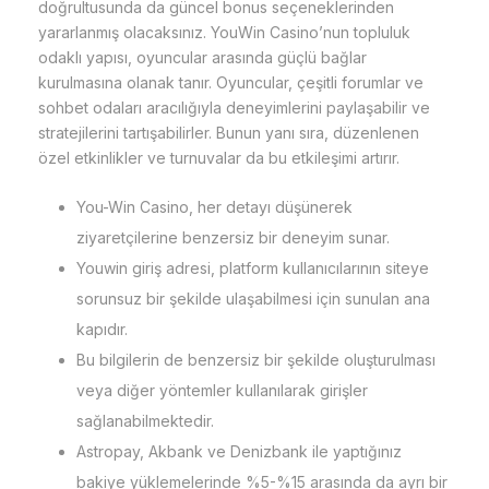
doğrultusunda da güncel bonus seçeneklerinden
yararlanmış olacaksınız. YouWin Casino’nun topluluk
odaklı yapısı, oyuncular arasında güçlü bağlar
kurulmasına olanak tanır. Oyuncular, çeşitli forumlar ve
sohbet odaları aracılığıyla deneyimlerini paylaşabilir ve
stratejilerini tartışabilirler. Bunun yanı sıra, düzenlenen
özel etkinlikler ve turnuvalar da bu etkileşimi artırır.
You-Win Casino, her detayı düşünerek
ziyaretçilerine benzersiz bir deneyim sunar.
Youwin giriş adresi, platform kullanıcılarının siteye
sorunsuz bir şekilde ulaşabilmesi için sunulan ana
kapıdır.
Bu bilgilerin de benzersiz bir şekilde oluşturulması
veya diğer yöntemler kullanılarak girişler
sağlanabilmektedir.
Astropay, Akbank ve Denizbank ile yaptığınız
bakiye yüklemelerinde %5-%15 arasında da ayrı bir