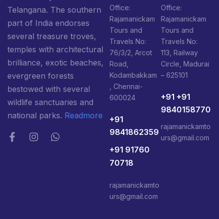
Office:
Office:
Telangana. The southern
Rajamanickam
Rajamanickam
part of India endorses
Tours and
Tours and
several treasure troves,
Travels No:
Travels No:
temples with architectural
76/3/2, Arcot
113, Railway
brilliance, exotic beaches,
Road,
Circle, Madurai
Kodambakkam
– 625101
evergreen forests
, Chennai-
bestowed with several
+91 +91
600024
wildlife sanctuaries and
9840158770
national parks.
Readmore
+91
rajamanickamto
9841862359
urs@gmail.com
+91 91760
70718
rajamanickamto
urs@gmail.com