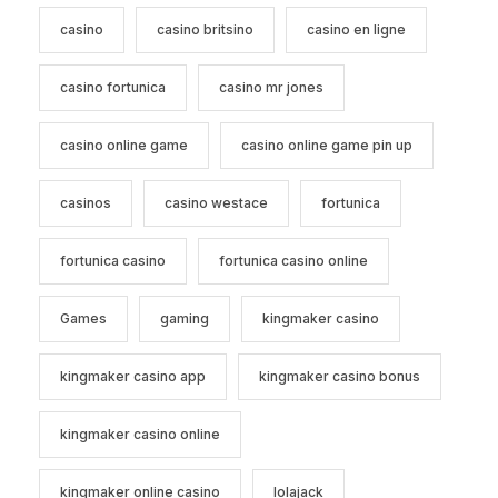
casino
casino britsino
casino en ligne
casino fortunica
casino mr jones
casino online game
casino online game pin up
casinos
casino westace
fortunica
fortunica casino
fortunica casino online
Games
gaming
kingmaker casino
kingmaker casino app
kingmaker casino bonus
kingmaker casino online
kingmaker online casino
lolajack