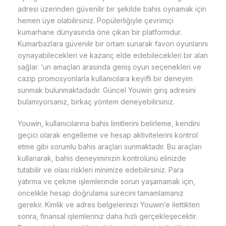
adresi üzerinden güvenilir bir şekilde bahis oynamak için
hemen üye olabilirsiniz. Popülerliğiyle çevrimiçi
kumarhane dünyasında öne çıkan bir platformdur.
Kumarbazlara güvenilir bir ortam sunarak favori oyunlarını
oynayabilecekleri ve kazanç elde edebilecekleri bir alan
sağlar. ‘un amaçları arasında geniş oyun seçenekleri ve
cazip promosyonlarla kullanıcılara keyifli bir deneyim
sunmak bulunmaktadadır. Güncel Youwin giriş adresini
bulamıyorsanız, birkaç yöntem deneyebilirsiniz.
Youwin, kullanıcılarına bahis limitlerini belirleme, kendini
geçici olarak engelleme ve hesap aktivitelerini kontrol
etme gibi sorumlu bahis araçları sunmaktadır. Bu araçları
kullanarak, bahis deneyiminizin kontrolünü elinizde
tutabilir ve olası riskleri minimize edebilirsiniz. Para
yatırma ve çekme işlemlerinde sorun yaşamamak için,
öncelikle hesap doğrulama sürecini tamamlamanız
gerekir. Kimlik ve adres belgelerinizi Youwin’e ilettikten
sonra, finansal işlemleriniz daha hızlı gerçekleşecektir.