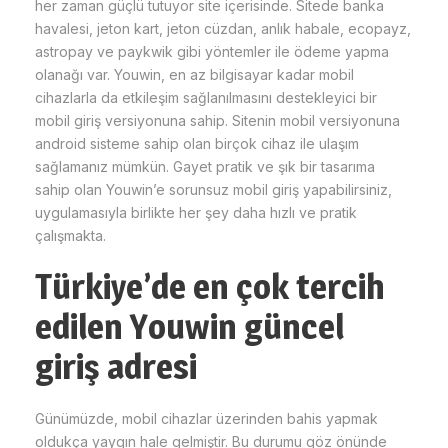
her zaman güçlü tutuyor site içerisinde. Sitede banka
havalesi, jeton kart, jeton cüzdan, anlık habale, ecopayz,
astropay ve paykwik gibi yöntemler ile ödeme yapma
olanağı var. Youwin, en az bilgisayar kadar mobil
cihazlarla da etkileşim sağlanılmasını destekleyici bir
mobil giriş versiyonuna sahip. Sitenin mobil versiyonuna
android sisteme sahip olan birçok cihaz ile ulaşım
sağlamanız mümkün. Gayet pratik ve şık bir tasarıma
sahip olan Youwin’e sorunsuz mobil giriş yapabilirsiniz,
uygulamasıyla birlikte her şey daha hızlı ve pratik
çalışmakta.
Türkiye’de en çok tercih
edilen Youwin güncel
giriş adresi
Günümüzde, mobil cihazlar üzerinden bahis yapmak
oldukça yaygın hale gelmiştir. Bu durumu göz önünde