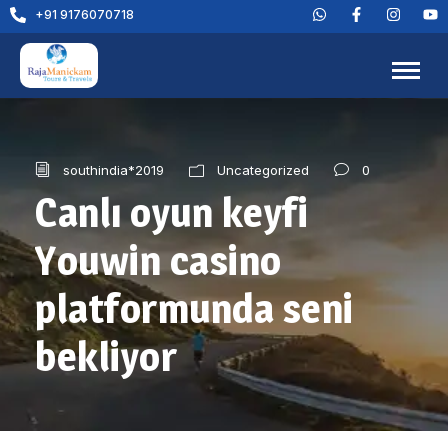
+91 9176070718
0
southindia*2019
Uncategorized
Canlı oyun keyfi
Youwin casino
platformunda seni
bekliyor