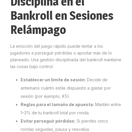
Disciplina en el
Bankroll en Sesiones
Relámpago
La emoción del juego rápido puede tentar a los
jugadores a perseguir pérdidas o apostar más de lo
planeado. Una gestión disciplinada del bankroll mantiene
las cosas bajo control.
Establecer un límite de sesión:
Decide de
antemano cuánto estás dispuesto a gastar por
sesión (por ejemplo, €5).
Reglas para el tamaño de apuesta:
Mantén entre
1–3% de tu bankroll total por ronda.
Evitar perseguir pérdidas:
Si pierdes cinco
rondas seguidas, pausa y reevalúa.