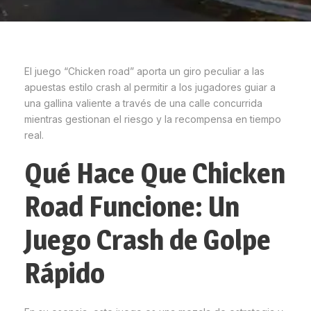
El juego “Chicken road” aporta un giro peculiar a las
apuestas estilo crash al permitir a los jugadores guiar a
una gallina valiente a través de una calle concurrida
mientras gestionan el riesgo y la recompensa en tiempo
real.
Qué Hace Que Chicken
Road Funcione: Un
Juego Crash de Golpe
Rápido