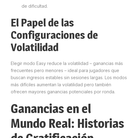
de dificultad.
El Papel de las
Configuraciones de
Volatilidad
Elegir modo Easy reduce la volatilidad – ganancias más
frecuentes pero menores – ideal para jugadores que
buscan ingresos estables sin sesiones largas. Los modos
más difíciles aumentan la volatilidad pero también
ofrecen mayores ganancias potenciales por ronda.
Ganancias en el
Mundo Real: Historias