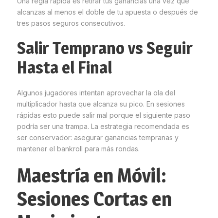
Una regla rápida es retirar tus ganancias una vez que
alcanzas al menos el doble de tu apuesta o después de
tres pasos seguros consecutivos.
Salir Temprano vs Seguir
Hasta el Final
Algunos jugadores intentan aprovechar la ola del
multiplicador hasta que alcanza su pico. En sesiones
rápidas esto puede salir mal porque el siguiente paso
podría ser una trampa. La estrategia recomendada es
ser conservador: asegurar ganancias tempranas y
mantener el bankroll para más rondas.
Maestría en Móvil:
Sesiones Cortas en