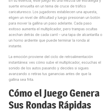
En su esencia, este juego es una mezcla de estrategia y
suerte envuelta en un tema de cruce de tráfico
caricaturesco. Los jugadores establecen una apuesta,
eligen un nivel de dificultad y luego presionan un botón
para mover la gallina un paso adelante. Cada paso
exitoso aumenta el multiplicador, pero trampas ocultas
acechan detrás de cada carril – una tapa de alcantarilla o
un horno ardiente que puede terminar la ronda al
instante.
La emoción proviene del ciclo de retroalimentación
instantánea: ves cómo sube el multiplicador, escuchas el
sonido de los autos pasando y decides si sigues
avanzando o retiras tus ganancias antes de que la
gallina sea frita.
Cómo el Juego Genera
Sus Rondas Rápidas