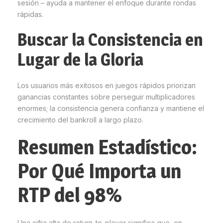
sesión – ayuda a mantener el enfoque durante rondas
rápidas.
Buscar la Consistencia en
Lugar de la Gloria
Los usuarios más exitosos en juegos rápidos priorizan
ganancias constantes sobre perseguir multiplicadores
enormes; la consistencia genera confianza y mantiene el
crecimiento del bankroll a largo plazo.
Resumen Estadístico:
Por Qué Importa un
RTP del 98%
Una cifra alta de return-to-player significa que, en