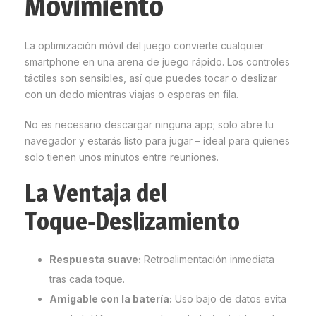
Movimiento
La optimización móvil del juego convierte cualquier
smartphone en una arena de juego rápido. Los controles
táctiles son sensibles, así que puedes tocar o deslizar
con un dedo mientras viajas o esperas en fila.
No es necesario descargar ninguna app; solo abre tu
navegador y estarás listo para jugar – ideal para quienes
solo tienen unos minutos entre reuniones.
La Ventaja del
Toque‑Deslizamiento
Respuesta suave:
Retroalimentación inmediata
tras cada toque.
Amigable con la batería:
Uso bajo de datos evita