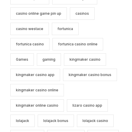
casino online game pin up
casinos
casino westace
fortunica
fortunica casino
fortunica casino online
Games
gaming
kingmaker casino
kingmaker casino app
kingmaker casino bonus
kingmaker casino online
kingmaker online casino
lizaro casino app
lolajack
lolajack bonus
lolajack casino