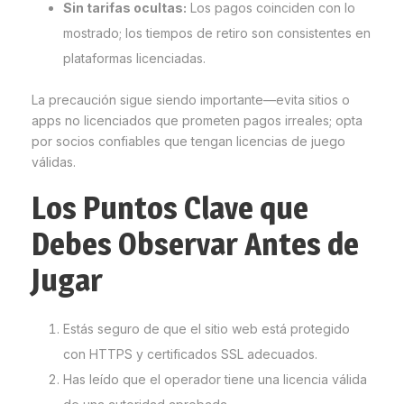
Sin tarifas ocultas:
Los pagos coinciden con lo
mostrado; los tiempos de retiro son consistentes en
plataformas licenciadas.
La precaución sigue siendo importante—evita sitios o
apps no licenciados que prometen pagos irreales; opta
por socios confiables que tengan licencias de juego
válidas.
Los Puntos Clave que
Debes Observar Antes de
Jugar
Estás seguro de que el sitio web está protegido
con HTTPS y certificados SSL adecuados.
Has leído que el operador tiene una licencia válida