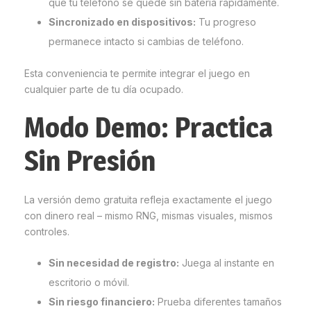
que tu teléfono se quede sin batería rápidamente.
Sincronizado en dispositivos:
Tu progreso
permanece intacto si cambias de teléfono.
Esta conveniencia te permite integrar el juego en
cualquier parte de tu día ocupado.
Modo Demo: Practica
Sin Presión
La versión demo gratuita refleja exactamente el juego
con dinero real – mismo RNG, mismas visuales, mismos
controles.
Sin necesidad de registro:
Juega al instante en
escritorio o móvil.
Sin riesgo financiero:
Prueba diferentes tamaños