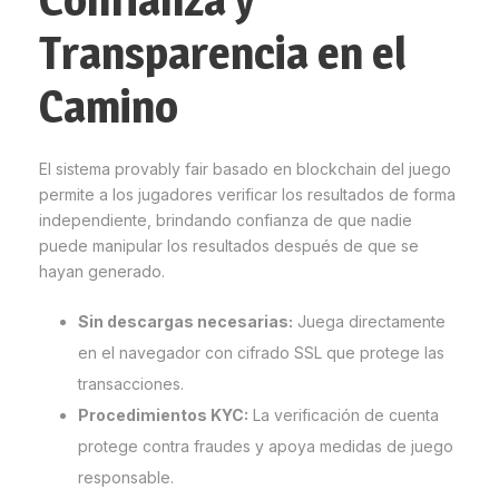
Transparencia en el
Camino
El sistema provably fair basado en blockchain del juego
permite a los jugadores verificar los resultados de forma
independiente, brindando confianza de que nadie
puede manipular los resultados después de que se
hayan generado.
Sin descargas necesarias:
Juega directamente
en el navegador con cifrado SSL que protege las
transacciones.
Procedimientos KYC:
La verificación de cuenta
protege contra fraudes y apoya medidas de juego
responsable.