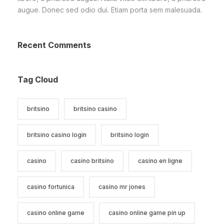
augue. Donec sed odio dui. Etiam porta sem malesuada.
Recent Comments
Tag Cloud
britsino
britsino casino
britsino casino login
britsino login
casino
casino britsino
casino en ligne
casino fortunica
casino mr jones
casino online game
casino online game pin up