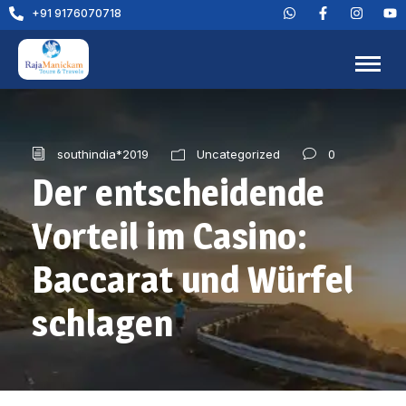
+91 9176070718
0
southindia*2019
Uncategorized
Der entscheidende
Vorteil im Casino:
Baccarat und Würfel
schlagen