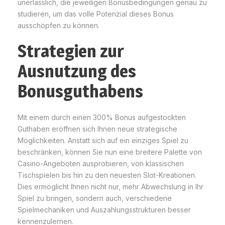
unerlässlich, die jeweiligen Bonusbedingungen genau zu
studieren, um das volle Potenzial dieses Bonus
ausschöpfen zu können.
Strategien zur
Ausnutzung des
Bonusguthabens
Mit einem durch einen 300% Bonus aufgestockten
Guthaben eröffnen sich Ihnen neue strategische
Möglichkeiten. Anstatt sich auf ein einziges Spiel zu
beschränken, können Sie nun eine breitere Palette von
Casino-Angeboten ausprobieren, von klassischen
Tischspielen bis hin zu den neuesten Slot-Kreationen.
Dies ermöglicht Ihnen nicht nur, mehr Abwechslung in Ihr
Spiel zu bringen, sondern auch, verschiedene
Spielmechaniken und Auszahlungsstrukturen besser
kennenzulernen.