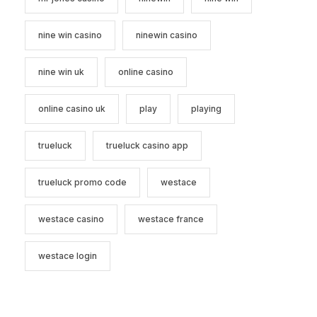
nine win casino
ninewin casino
nine win uk
online casino
online casino uk
play
playing
trueluck
trueluck casino app
trueluck promo code
westace
westace casino
westace france
westace login