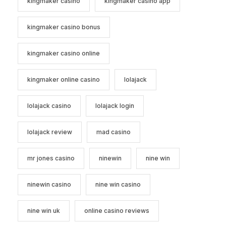
kingmaker casino
kingmaker casino app
kingmaker casino bonus
kingmaker casino online
kingmaker online casino
lolajack
lolajack casino
lolajack login
lolajack review
mad casino
mr jones casino
ninewin
nine win
ninewin casino
nine win casino
nine win uk
online casino reviews