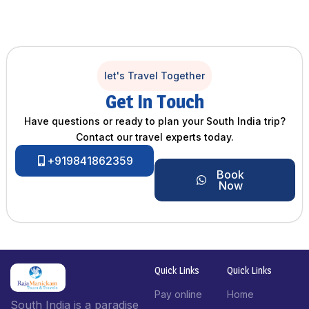
let's Travel Together
Get In Touch
Have questions or ready to plan your South India trip?
Contact our travel experts today.
+919841862359
Book
Now
Quick Links
Quick Links
Pay online
Home
South India is a paradise