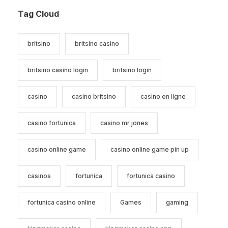
Tag Cloud
britsino
britsino casino
britsino casino login
britsino login
casino
casino britsino
casino en ligne
casino fortunica
casino mr jones
casino online game
casino online game pin up
casinos
fortunica
fortunica casino
fortunica casino online
Games
gaming