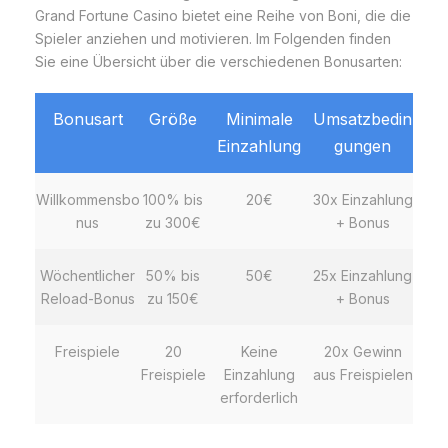
Grand Fortune Casino bietet eine Reihe von Boni, die die
Spieler anziehen und motivieren. Im Folgenden finden
Sie eine Übersicht über die verschiedenen Bonusarten:
Bonusart
Größe
Minimale
Umsatzbedin
Einzahlung
gungen
Willkommensbo
100% bis
20€
30x Einzahlung
nus
zu 300€
+ Bonus
Wöchentlicher
50% bis
50€
25x Einzahlung
Reload-Bonus
zu 150€
+ Bonus
Freispiele
20
Keine
20x Gewinn
Freispiele
Einzahlung
aus Freispielen
erforderlich