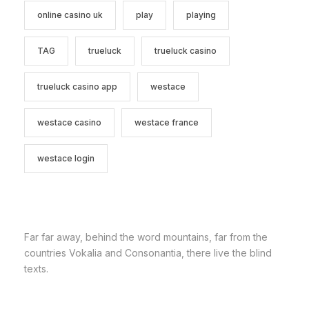
online casino uk
play
playing
TAG
trueluck
trueluck casino
trueluck casino app
westace
westace casino
westace france
westace login
Far far away, behind the word mountains, far from the
countries Vokalia and Consonantia, there live the blind
texts.