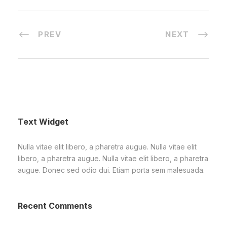
PREV
NEXT
Text Widget
Nulla vitae elit libero, a pharetra augue. Nulla vitae elit
libero, a pharetra augue. Nulla vitae elit libero, a pharetra
augue. Donec sed odio dui. Etiam porta sem malesuada.
Recent Comments