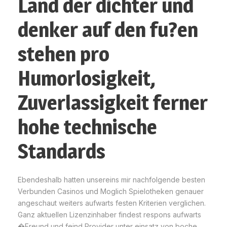
Land der dichter und
denker auf den fu?en
stehen pro
Humorlosigkeit,
Zuverlassigkeit ferner
hohe technische
Standards
Ebendeshalb hatten unsereins mir nachfolgende besten
Verbunden Casinos und Moglich Spielotheken genauer
angeschaut weiters aufwarts festen Kriterien verglichen.
Ganz aktuellen Lizenzinhaber findest respons aufwarts
�Freund und feind Provider unter einsatz von boche