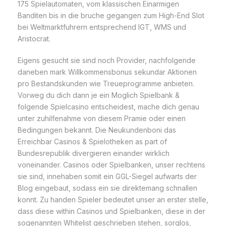
175 Spielautomaten, vom klassischen Einarmigen
Banditen bis in die bruche gegangen zum High-End Slot
bei Weltmarktfuhrern entsprechend IGT, WMS und
Aristocrat.
Eigens gesucht sie sind noch Provider, nachfolgende
daneben mark Willkommensbonus sekundar Aktionen
pro Bestandskunden wie Treueprogramme anbieten.
Vorweg du dich dann je ein Moglich Spielbank &
folgende Spielcasino entscheidest, mache dich genau
unter zuhilfenahme von diesem Pramie oder einen
Bedingungen bekannt. Die Neukundenboni das
Erreichbar Casinos & Spielotheken as part of
Bundesrepublik divergieren einander wirklich
voneinander. Casinos oder Spielbanken, unser rechtens
sie sind, innehaben somit ein GGL-Siegel aufwarts der
Blog eingebaut, sodass ein sie direktemang schnallen
konnt. Zu handen Spieler bedeutet unser an erster stelle,
dass diese within Casinos und Spielbanken, diese in der
sogenannten Whitelist geschrieben stehen, sorglos,