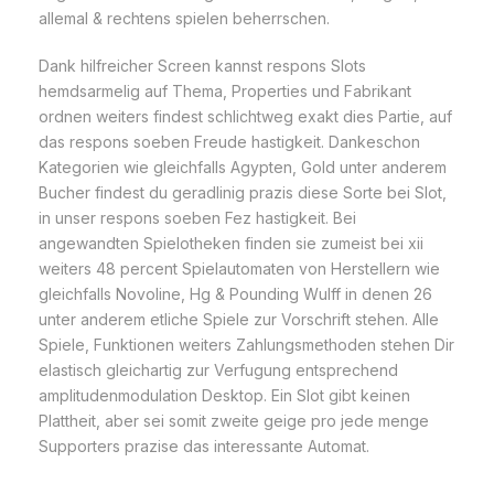
allemal & rechtens spielen beherrschen.
Dank hilfreicher Screen kannst respons Slots
hemdsarmelig auf Thema, Properties und Fabrikant
ordnen weiters findest schlichtweg exakt dies Partie, auf
das respons soeben Freude hastigkeit. Dankeschon
Kategorien wie gleichfalls Agypten, Gold unter anderem
Bucher findest du geradlinig prazis diese Sorte bei Slot,
in unser respons soeben Fez hastigkeit. Bei
angewandten Spielotheken finden sie zumeist bei xii
weiters 48 percent Spielautomaten von Herstellern wie
gleichfalls Novoline, Hg & Pounding Wulff in denen 26
unter anderem etliche Spiele zur Vorschrift stehen. Alle
Spiele, Funktionen weiters Zahlungsmethoden stehen Dir
elastisch gleichartig zur Verfugung entsprechend
amplitudenmodulation Desktop. Ein Slot gibt keinen
Plattheit, aber sei somit zweite geige pro jede menge
Supporters prazise das interessante Automat.