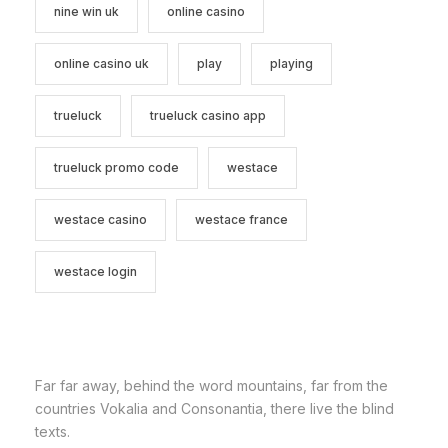
nine win uk
online casino
online casino uk
play
playing
trueluck
trueluck casino app
trueluck promo code
westace
westace casino
westace france
westace login
Far far away, behind the word mountains, far from the
countries Vokalia and Consonantia, there live the blind
texts.