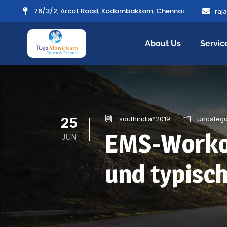
76/3/2, Arcot Road, Kodambakkam, Chennai.
raj
About Us
Servic
25
southindia*2019
Uncatego
EMS-Workou
JUN
und typisc