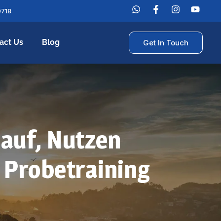
0718
act Us
Blog
Get In Touch
lauf, Nutzen
 Probetraining