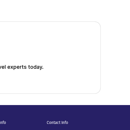
vel experts today.
nfo​
Contact Info​