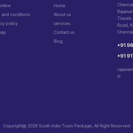
Chennai
online
Home
Rajaman
 and conditions
About us
Travels
acy policy
services
Road, 
Chenna
map
Contact us
Blog
+91 9
+91 9
rajaman
m
Copyright@ 2026 South India Tours Package, All Right Reserved