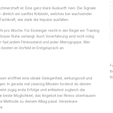
hmerzhaft ist. Eine ganz klare Auskunft: nein. Die Signale
– ähnlich ein sanftes Kribbeln, welches bei wachsender
achkraft, wie stark die Impulse ausfallen.
l pro Woche. Für Einsteiger reicht in der Regel ein Training
Körper Ruhe verlangt. Auch Vorerfahrung sind nicht nötig:
r fast jedem Fitnessstand und jeder Altersgruppe. Wer
 besten im Vorfeld im Erstgespräch an.
F
t
th
usen eröffnet eine ideale Gelegenheit, wirkungsvoll und
legen. In gerade mal zwanzig Minuten forderst du deinen
lst zügig erste Erfolge und entlastest zugleich die
die beste Möglichkeit, das Angebot bei fitness oberhausen
ie Methode zu deinem Alltag passt. Vereinbare
e.