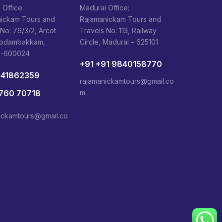
 Office:
Madurai Office:
ickam Tours and
Rajamanickam Tours and
 No: 76/3/2, Arcot
Travels No: 113, Railway
Kodambakkam,
Circle, Madurai – 625101
i-600024
+91 +91 9840158770
841862359
rajamanickamtours@gmail.co
1760 70718
m
ickamtours@gmail.co