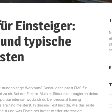
r Einsteiger:
T
Nu
 und typische
el
p
s
rsten
R
T
t für stundenlange Workouts? Genau dann passt EMS für
 zu dir. Bei der Elektro-Muskel-Stimulation reagieren deine
ürbar intensiv, wodurch du bei personal training
raining meisterst. In diesem Text liest du, wie das erste
elst und was Einsteiger immer wieder interessiert.