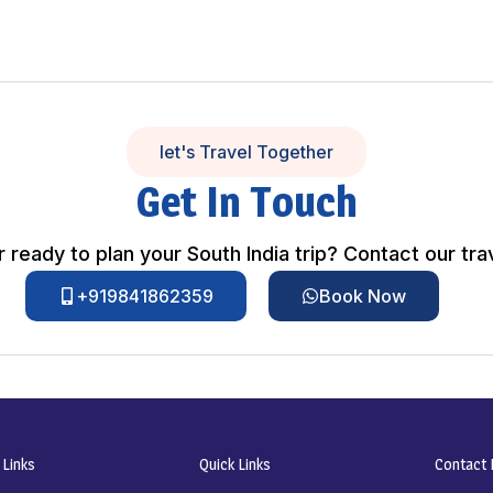
let's Travel Together
Get In Touch
 ready to plan your South India trip? Contact our tra
+919841862359
Book Now
 Links
Quick Links
Contact I