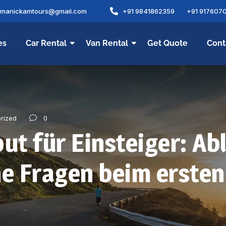
amanickamtours@gmail.com
+91 9841862359
+91 917607
es
Car Rental
Van Rental
Get Quote
Cont
0
rized
t für Einsteiger: Ab
he Fragen beim ersten