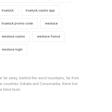
trueluck
trueluck casino app
trueluck promo code
westace
westace casino
westace france
westace login
ar far away, behind the word mountains, far from
he countries Vokalia and Consonantia, there live
e blind texts.