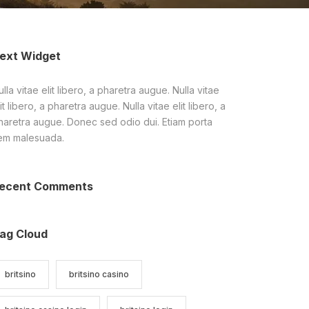
ext Widget
lla vitae elit libero, a pharetra augue. Nulla vitae
it libero, a pharetra augue. Nulla vitae elit libero, a
haretra augue. Donec sed odio dui. Etiam porta
em malesuada.
ecent Comments
ag Cloud
britsino
britsino casino