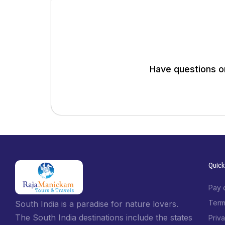
Have questions or
Quick
Pay 
Term
South India is a paradise for nature lovers.
The South India destinations include the states
Priv