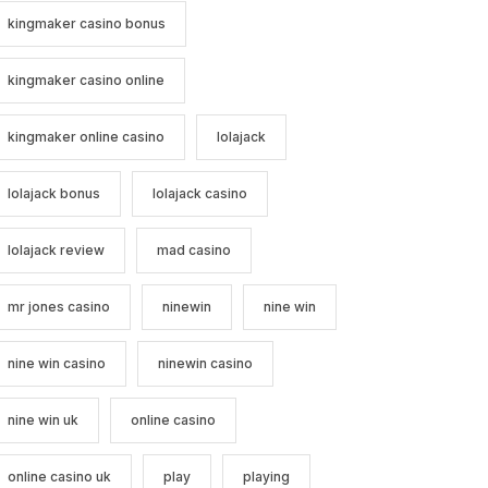
kingmaker casino bonus
kingmaker casino online
kingmaker online casino
lolajack
lolajack bonus
lolajack casino
lolajack review
mad casino
mr jones casino
ninewin
nine win
nine win casino
ninewin casino
nine win uk
online casino
online casino uk
play
playing