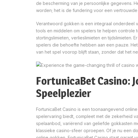
de bescherming van je persoonlijke gegevens. He
worden; het is de fundering voor een vertrouwd
Verantwoord gokken is een integraal onderdeel v
tools en middelen om spelers te helpen controle 
stortingslimieten, verlieslimieten en tijdslimieten. 
spelers die behoefte hebben aan een pauze. Het p
van het spel voorop blijft staan, zonder dat het n
FortunicaBet Casino: 
Speelplezier
FortunicaBet Casino is een toonaangevend onlin
spelervaring biedt, compleet met de zekerheid va
spelaanbod, variërend van geliefde gokkasten met 
klassieke casino-sfeer oproepen. Of je nu een d
online gokken, FortunicaBet Casino staat garant vo