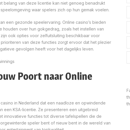
t belang van deze licentie kan niet genoeg benadrukt
e speelomgeving waar spelers zich op hun gemak voelen.
an een gezonde speelervaring. Online casino’s bieden
te houden over hun gokgedrag, zoals het instellen van
Er zijn ook opties voor zelfuitsluiting beschikbaar voor
rioriteren van deze functies zorgt ervoor dat het plezier
egatieve gevolgen heeft voor het dagelijks leven.
Jouw Poort naar Online
F
t
e casino in Nederland dat een naadloze en opwindende
th
n een KSA-licentie. Ze presenteren een uitgebreid
innovatieve functies tot diverse tafelspellen die de
oorgewinterde speler bent of nieuw bent in de wereld van
or entertainment van topkwaliteit.