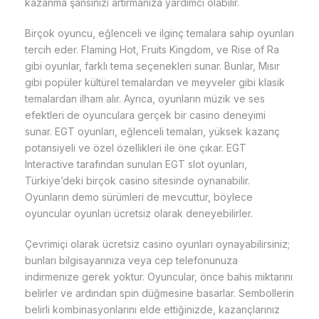
kazanma şansınızı artırmanıza yardımcı olabilir.
Birçok oyuncu, eğlenceli ve ilginç temalara sahip oyunları
tercih eder. Flaming Hot, Fruits Kingdom, ve Rise of Ra
gibi oyunlar, farklı tema seçenekleri sunar. Bunlar, Mısır
gibi popüler kültürel temalardan ve meyveler gibi klasik
temalardan ilham alır. Ayrıca, oyunların müzik ve ses
efektleri de oyunculara gerçek bir casino deneyimi
sunar. EGT oyunları, eğlenceli temaları, yüksek kazanç
potansiyeli ve özel özellikleri ile öne çıkar. EGT
Interactive tarafından sunulan EGT slot oyunları,
Türkiye’deki birçok casino sitesinde oynanabilir.
Oyunların demo sürümleri de mevcuttur, böylece
oyuncular oyunları ücretsiz olarak deneyebilirler.
Çevrimiçi olarak ücretsiz casino oyunları oynayabilirsiniz;
bunları bilgisayarınıza veya cep telefonunuza
indirmenize gerek yoktur. Oyuncular, önce bahis miktarını
belirler ve ardından spin düğmesine basarlar. Sembollerin
belirli kombinasyonlarını elde ettiğinizde, kazançlarınız