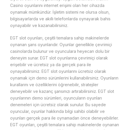
Casino oyunlarını internet erişimi olan her cihazda
oynamak mümkündür. İşletim sistemi ne olursa olsun,
bilgisayarlarda ve akıllı telefonlarda oynayarak bahis
oynayabilir ve kazanabilirsiniz.
EGT slot oyunları, çeşitli temalara sahip makinelerde
oynanan şans oyunlarıdır. Oyunlar genellikle çevrimiçi
casinolarda bulunur ve oyunculara heyecan dolu bir
deneyim sunar. EGT slot oyunlarına çevrimiçi olarak
erişebilir ve ücretsiz ya da gerçek para ile
oynayabilirsiniz. EGT slot oyunlarını ücretsiz olarak
oynamak için demo sürümlerini kullanabilirsiniz. Oyunların
kurallarını ve özelliklerini öğrenebilir, stratejiler
deneyebilir ve kazanç şansınızı artırabilirsiniz. EGT slot
oyunlarının demo sürümleri, oyuncuların oyunları
denemeleri için ücretsiz olarak sunulur. Bu sayede
oyuncular, oyunlar hakkında bilgi sahibi olabilir ve
oyunları gerçek para ile oynamadan önce deneyebilirler.
EGT oyunları, çeşitli temalara sahip makinelerde oynanan