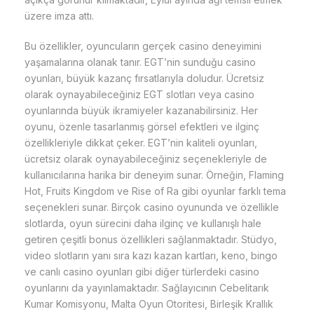
üzere imza attı.
Bu özellikler, oyuncuların gerçek casino deneyimini
yaşamalarına olanak tanır. EGT’nin sunduğu casino
oyunları, büyük kazanç fırsatlarıyla doludur. Ücretsiz
olarak oynayabileceğiniz EGT slotları veya casino
oyunlarında büyük ikramiyeler kazanabilirsiniz. Her
oyunu, özenle tasarlanmış görsel efektleri ve ilginç
özellikleriyle dikkat çeker. EGT’nin kaliteli oyunları,
ücretsiz olarak oynayabileceğiniz seçenekleriyle de
kullanıcılarına harika bir deneyim sunar. Örneğin, Flaming
Hot, Fruits Kingdom ve Rise of Ra gibi oyunlar farklı tema
seçenekleri sunar. Birçok casino oyununda ve özellikle
slotlarda, oyun sürecini daha ilginç ve kullanışlı hale
getiren çeşitli bonus özellikleri sağlanmaktadır. Stüdyo,
video slotların yanı sıra kazı kazan kartları, keno, bingo
ve canlı casino oyunları gibi diğer türlerdeki casino
oyunlarını da yayınlamaktadır. Sağlayıcının Cebelitarık
Kumar Komisyonu, Malta Oyun Otoritesi, Birleşik Krallık