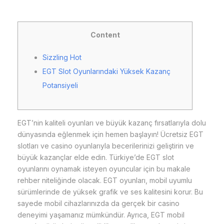
Content
Sizzling Hot
EGT Slot Oyunlarındaki Yüksek Kazanç
Potansiyeli
EGT’nin kaliteli oyunları ve büyük kazanç fırsatlarıyla dolu
dünyasında eğlenmek için hemen başlayın! Ücretsiz EGT
slotları ve casino oyunlarıyla becerilerinizi geliştirin ve
büyük kazançlar elde edin. Türkiye’de EGT slot
oyunlarını oynamak isteyen oyuncular için bu makale
rehber niteliğinde olacak. EGT oyunları, mobil uyumlu
sürümlerinde de yüksek grafik ve ses kalitesini korur. Bu
sayede mobil cihazlarınızda da gerçek bir casino
deneyimi yaşamanız mümkündür. Ayrıca, EGT mobil