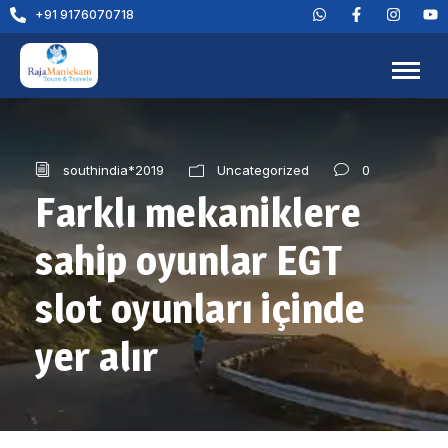
+91 9176070718
0
southindia*2019
Uncategorized
Farklı mekaniklere
sahip oyunlar EGT
slot oyunları içinde
yer alır