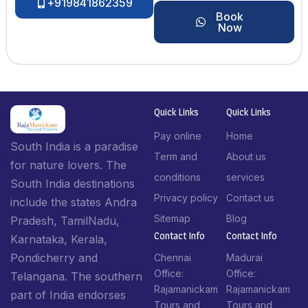
+919841862359
Book
Now
Quick Links
Quick Links
Pay online
Home
South India is a paradise
Term and
About us
for nature lovers. The
conditions
services
South India destinations
Privacy policy
Contact us
include the states Andra
Sitemap
Blog
Pradesh, TamilNadu,
Contact Info​
Contact Info​
Karnataka, Kerala,
Pondicherry and
Chennai
Madurai
Office:
Office:
Telangana. The southern
Rajamanickam
Rajamanickam
part of India endorses
Tours and
Tours and