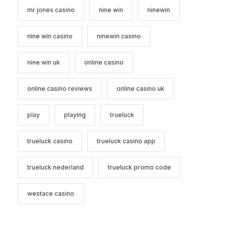
mr jones casino
nine win
ninewin
nine win casino
ninewin casino
nine win uk
online casino
online casino reviews
online casino uk
play
playing
trueluck
trueluck casino
trueluck casino app
trueluck nederland
trueluck promo code
westace casino