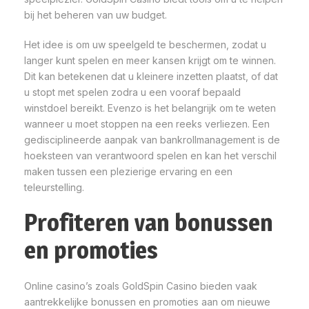
bij het beheren van uw budget.
Het idee is om uw speelgeld te beschermen, zodat u
langer kunt spelen en meer kansen krijgt om te winnen.
Dit kan betekenen dat u kleinere inzetten plaatst, of dat
u stopt met spelen zodra u een vooraf bepaald
winstdoel bereikt. Evenzo is het belangrijk om te weten
wanneer u moet stoppen na een reeks verliezen. Een
gedisciplineerde aanpak van bankrollmanagement is de
hoeksteen van verantwoord spelen en kan het verschil
maken tussen een plezierige ervaring en een
teleurstelling.
Profiteren van bonussen
en promoties
Online casino’s zoals GoldSpin Casino bieden vaak
aantrekkelijke bonussen en promoties aan om nieuwe