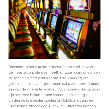
Daarnaast is het slim om te focussen op spellen waar u
de meeste controle over heeft, of waar vaardigheid een
rol speelt. Dit betekent niet dat u de spanning van
gokkasten moet vermijden, maar dat u zich bewust moet
zijn van de inherente willekeur. Voor spelers die op zoek
zijn naar een balans tussen spanning en strategie,
bieden de live dealer spellen bij GoldSpin Casino een
uitstekende middenweg. Hier kunt u interactie hebben