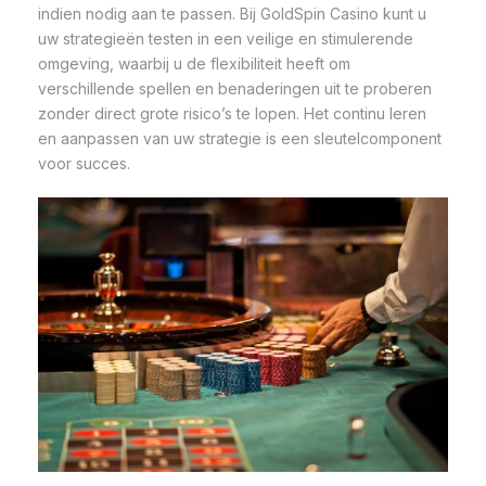
indien nodig aan te passen. Bij GoldSpin Casino kunt u
uw strategieën testen in een veilige en stimulerende
omgeving, waarbij u de flexibiliteit heeft om
verschillende spellen en benaderingen uit te proberen
zonder direct grote risico’s te lopen. Het continu leren
en aanpassen van uw strategie is een sleutelcomponent
voor succes.