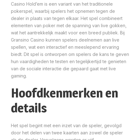
Casino Hold’em is een variant van het traditionele
pokerspel, waarbij spelers het opnemen tegen de
dealer in plaats van tegen elkaar. Het spel combineert
elementen van poker met de spanning van live gokken,
wat het aantrekkelijk maakt voor een breed publiek. Bij
Gransino Casino kunnen spelers deelnemen aan live
spellen, wat een interactief en meeslepend ervaring
biedt. Dit spel is ontworpen om spelers de kans te geven
hun vaardigheden te testen en tegelijkertijd te genieten
van de sociale interactie die gepaard gaat met live
gaming.
Hoofdkenmerken en
details
Het spel begint met een inzet van de speler, gevolgd
door het delen van twee kaarten aan zowel de speler
als de dealer. Vervolgens worden er vijf