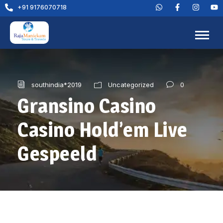
+91 9176070718
0
southindia*2019
Uncategorized
Gransino Casino
Casino Hold’em Live
Gespeeld