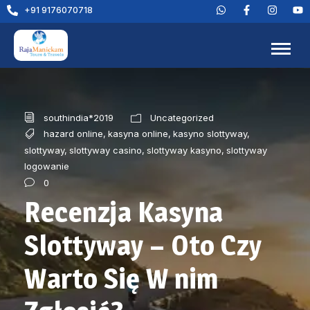
+91 9176070718
southindia*2019
Uncategorized
hazard online
,
kasyna online
,
kasyno slottyway
,
slottyway
,
slottyway casino
,
slottyway kasyno
,
slottyway
logowanie
0
Recenzja Kasyna
Slottyway – Oto Czy
Warto Się W nim