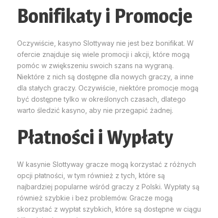
Bonifikaty i Promocje
Oczywiście, kasyno Slottyway nie jest bez bonifikat. W
ofercie znajduje się wiele promocji i akcji, które mogą
pomóc w zwiększeniu swoich szans na wygraną.
Niektóre z nich są dostępne dla nowych graczy, a inne
dla stałych graczy. Oczywiście, niektóre promocje mogą
być dostępne tylko w określonych czasach, dlatego
warto śledzić kasyno, aby nie przegapić żadnej.
Płatności i Wypłaty
W kasynie Slottyway gracze mogą korzystać z różnych
opcji płatności, w tym również z tych, które są
najbardziej popularne wśród graczy z Polski. Wypłaty są
również szybkie i bez problemów. Gracze mogą
skorzystać z wypłat szybkich, które są dostępne w ciągu