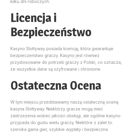
kilku dni roboczych.
Licencja i
Bezpieczeństwo
Kasyno Slottyway posiada licencję, która gwarantuje
bezpieczeństwo graczy. Kasyno jest również
przystosowane do potrzeb graczy z Polski, co oznacza,
że wszystkie dane są szyfrowane i chronione.
Ostateczna Ocena
W tym miejscu przedstawiamy naszą ostateczną ocenę
kasyna Slottyway. Niektórzy gracze mogą mieć
zastrzeżenia wobec jakości obsługi, ale ogólnie kasyno
przypada do gustu wielu graczy. Niektóre z zalet to:
szeroka gama gier, szybkie wypłaty i bezpieczna