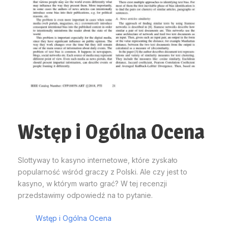
Wstęp i Ogólna Ocena
Slottyway to kasyno internetowe, które zyskało
popularność wśród graczy z Polski. Ale czy jest to
kasyno, w którym warto grać? W tej recenzji
przedstawimy odpowiedź na to pytanie.
Wstęp i Ogólna Ocena