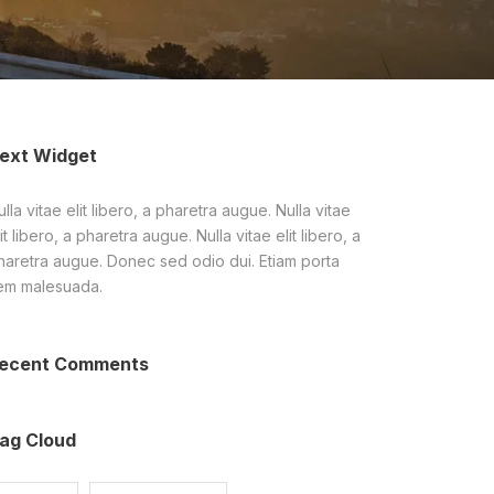
ext Widget
lla vitae elit libero, a pharetra augue. Nulla vitae
it libero, a pharetra augue. Nulla vitae elit libero, a
haretra augue. Donec sed odio dui. Etiam porta
em malesuada.
ecent Comments
ag Cloud