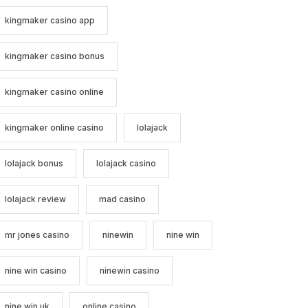
kingmaker casino app
kingmaker casino bonus
kingmaker casino online
kingmaker online casino
lolajack
lolajack bonus
lolajack casino
lolajack review
mad casino
mr jones casino
ninewin
nine win
nine win casino
ninewin casino
nine win uk
online casino