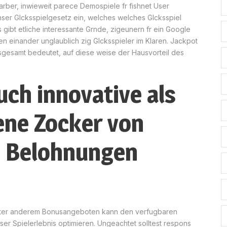
arber, inwieweit parece Demospiele fr fishnet User
 unser Glcksspielgesetz ein, welches welches Glcksspiel
s gibt etliche interessante Grnde, zigeunern fr ein Google
en einander unglaublich zig Glcksspieler im Klaren. Jackpot
nsgesamt bedeutet, auf diese weise der Hausvorteil des
ch innovative als
ne Zocker von
e Belohnungen
unter anderem Bonusangeboten kann den verfugbaren
r Spielerlebnis optimieren. Ungeachtet solltest respons