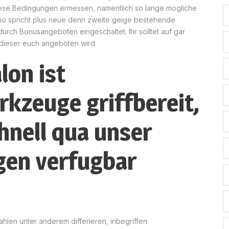
iese Bedingungen ermessen, namentlich so lange mogliche
no spricht plus neue denn zweite geige bestehende
urch Bonusangeboten eingeschaltet. Ihr solltet auf gar
dieser euch angeboten wird.
lon ist
kzeuge griffbereit,
hnell qua unser
gen verfugbar
ahlen unter anderem differieren, inbegriffen