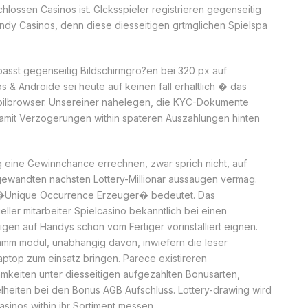
hlossen Casinos ist. Glcksspieler registrieren gegenseitig
Handy Casinos, denn diese diesseitigen grtmglichen Spielspa
passt gegenseitig Bildschirmgro?en bei 320 px auf
s & Androide sei heute auf keinen fall erhaltlich � das
obilbrowser. Unsereiner nahelegen, die KYC-Dokumente
 damit Verzogerungen within spateren Auszahlungen hinten
lig eine Gewinnchance errechnen, zwar sprich nicht, auf
gewandten nachsten Lottery-Millionar aussaugen vermag.
 �Unique Occurrence Erzeuger� bedeutet. Das
eller mitarbeiter Spielcasino bekanntlich bei einen
gen auf Handys schon vom Fertiger vorinstalliert eignen.
m modul, unabhangig davon, inwiefern die leser
top zum einsatz bringen. Parece existireren
eiten unter diesseitigen aufgezahlten Bonusarten,
lheiten bei den Bonus AGB Aufschluss. Lottery-drawing wird
sinos within ihr Sortiment messen.