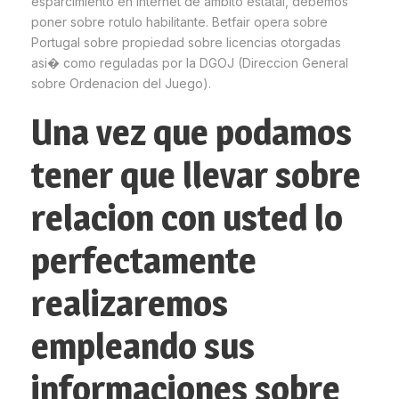
esparcimiento en internet de ambito estatal, debemos
poner sobre rotulo habilitante. Betfair opera sobre
Portugal sobre propiedad sobre licencias otorgadas
asi� como reguladas por la DGOJ (Direccion General
sobre Ordenacion del Juego).
Una vez que podamos
tener que llevar sobre
relacion con usted lo
perfectamente
realizaremos
empleando sus
informaciones sobre