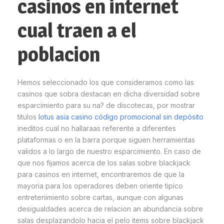
casinos en internet
cual traen a el
poblacion
Hemos seleccionado los que consideramos como las
casinos que sobra destacan en dicha diversidad sobre
esparcimiento para su na? de discotecas, por mostrar
titulos
lotus asia casino código promocional sin depósito
ineditos cual no hallaraas referente a diferentes
plataformas o en la barra porque siguen herramientas
validos a lo largo de nuestro esparcimiento. En caso de
que nos fijamos acerca de los salas sobre blackjack
para casinos en internet, encontraremos de que la
mayoria para los operadores deben oriente tipico
entretenimiento sobre cartas, aunque con algunas
desigualdades acerca de relacion an abundancia sobre
salas desplazandolo hacia el pelo items sobre blackjack