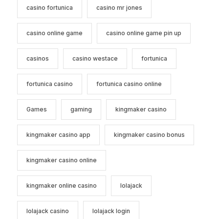
casino fortunica
casino mr jones
casino online game
casino online game pin up
casinos
casino westace
fortunica
fortunica casino
fortunica casino online
Games
gaming
kingmaker casino
kingmaker casino app
kingmaker casino bonus
kingmaker casino online
kingmaker online casino
lolajack
lolajack casino
lolajack login