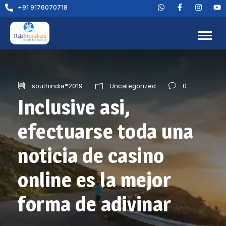
+91 9176070718
0
southindia*2019
Uncategorized
Inclusive asi,
efectuarse toda una
noticia de casino
online es la mejor
forma de adivinar