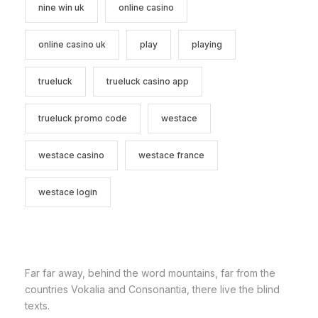
nine win uk
online casino
online casino uk
play
playing
trueluck
trueluck casino app
trueluck promo code
westace
westace casino
westace france
westace login
Far far away, behind the word mountains, far from the
countries Vokalia and Consonantia, there live the blind
texts.