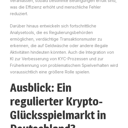
veranlassen, sobald bestimmte Bedingungen erfüllt sind,
was die Effizienz erhöht und menschliche Fehler
reduziert.
Darüber hinaus entwickeln sich fortschrittliche
Analysetools, die es Regulierungsbehörden
ermöglichen, verdächtige Transaktionsmuster zu
erkennen, die auf Geldwäsche oder andere illegale
Aktivitäten hindeuten könnten. Auch die Integration von
KI zur Verbesserung von KYC-Prozessen und zur
Früherkennung von problematischem Spielverhalten wird
voraussichtlich eine größere Rolle spielen.
Ausblick: Ein
regulierter Krypto-
Glücksspielmarkt in