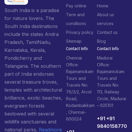
Pay online
Home
South India is a paradise
Term and
About us
for nature lovers. The
conditions
services
South India destinations
Privacy policy
Contact us
include the states Andra
Sitemap
Blog
Pradesh, TamilNadu,
Contact Info​
Contact Info​
Karnataka, Kerala,
Pondicherry and
Chennai
Madurai
Office:
Office:
Telangana. The southern
Rajamanickam
Rajamanickam
part of India endorses
Tours and
Tours and
several treasure troves,
Travels No:
Travels No:
temples with architectural
76/3/2, Arcot
113, Railway
brilliance, exotic beaches,
Road,
Circle, Madurai
Kodambakkam
– 625101
evergreen forests
, Chennai-
bestowed with several
+91 +91
600024
wildlife sanctuaries and
9840158770
national parks.
Readmore