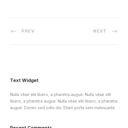
PREV
NEXT
Text Widget
Nulla vitae elit libero, a pharetra augue. Nulla vitae elit
libero, a pharetra augue. Nulla vitae elit libero, a pharetra
augue. Donec sed odio dui. Etiam porta sem malesuada.
Recent Comments