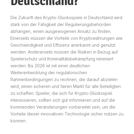
Deutschland?
Die Zukunft des Krypto-Glücksspiels in Deutschland wird
stark von der Fähigkeit der Regulierungsbehörden
abhängen, einen ausgewogenen Ansatz zu finden.
Einerseits müssen die Vorteile von Kryptowährungen wie
Geschwindigkeit und Effizienz anerkannt und genutzt
werden. Andererseits müssen die Risiken in Bezug auf
Spielerschutz und Kriminalitätsbekämpfung minimiert
werden. Bis 2026 ist mit einer deutlichen
Weiterentwicklung der regulatorischen
Rahmenbedingungen zu rechnen, die darauf abzielen
wird, einen sicheren und fairen Markt für alle Beteiligten
zu schaffen. Spieler, die sich für Krypto-Glücksspiel
interessieren, sollten sich gut informieren und auf die
kommenden Veränderungen vorbereitet sein, um die
Vorteile dieser innovativen Technologie sicher nutzen zu
können.