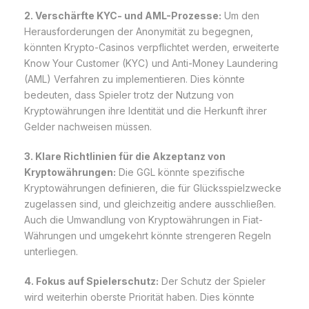
2. Verschärfte KYC- und AML-Prozesse:
Um den
Herausforderungen der Anonymität zu begegnen,
könnten Krypto-Casinos verpflichtet werden, erweiterte
Know Your Customer (KYC) und Anti-Money Laundering
(AML) Verfahren zu implementieren. Dies könnte
bedeuten, dass Spieler trotz der Nutzung von
Kryptowährungen ihre Identität und die Herkunft ihrer
Gelder nachweisen müssen.
3. Klare Richtlinien für die Akzeptanz von
Kryptowährungen:
Die GGL könnte spezifische
Kryptowährungen definieren, die für Glücksspielzwecke
zugelassen sind, und gleichzeitig andere ausschließen.
Auch die Umwandlung von Kryptowährungen in Fiat-
Währungen und umgekehrt könnte strengeren Regeln
unterliegen.
4. Fokus auf Spielerschutz:
Der Schutz der Spieler
wird weiterhin oberste Priorität haben. Dies könnte