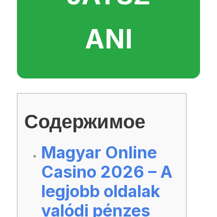
ANI
Содержимое
Magyar Online
Casino 2026 – A
legjobb oldalak
valódi pénzes