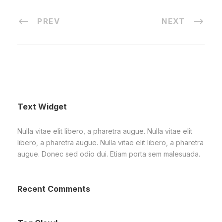
PREV
NEXT
Text Widget
Nulla vitae elit libero, a pharetra augue. Nulla vitae elit
libero, a pharetra augue. Nulla vitae elit libero, a pharetra
augue. Donec sed odio dui. Etiam porta sem malesuada.
Recent Comments