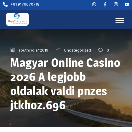
+91 9176070718
0
southindia*2019
Uncategorized
Magyar Online Casino
2026 A legjobb
oldalak valdi pnzes
jtkhoz.696