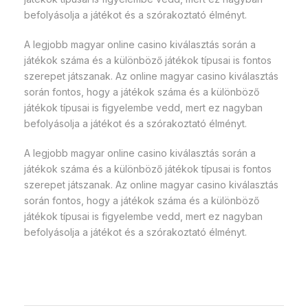
befolyásolja a játékot és a szórakoztató élményt.
A legjobb magyar online casino kiválasztás során a
játékok száma és a különböző játékok típusai is fontos
szerepet játszanak. Az online magyar casino kiválasztás
során fontos, hogy a játékok száma és a különböző
játékok típusai is figyelembe vedd, mert ez nagyban
befolyásolja a játékot és a szórakoztató élményt.
A legjobb magyar online casino kiválasztás során a
játékok száma és a különböző játékok típusai is fontos
szerepet játszanak. Az online magyar casino kiválasztás
során fontos, hogy a játékok száma és a különböző
játékok típusai is figyelembe vedd, mert ez nagyban
befolyásolja a játékot és a szórakoztató élményt.