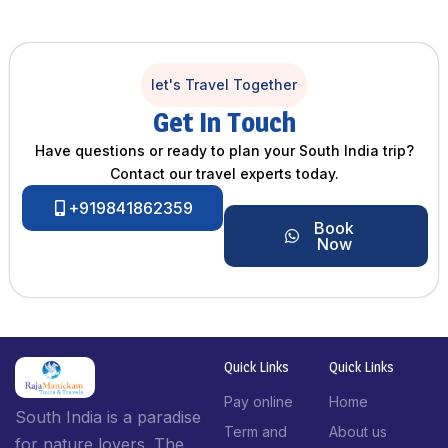
let's Travel Together
Get In Touch
Have questions or ready to plan your South India trip?
Contact our travel experts today.
+919841862359
Book
Now
Quick Links
Quick Links
Pay online
Home
South India is a paradise
Term and
About us
for nature lovers. The