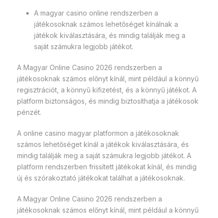
A magyar casino online rendszerben a
játékosoknak számos lehetőséget kínálnak a
játékok kiválasztására, és mindig találják meg a
saját számukra legjobb játékot.
A Magyar Online Casino 2026 rendszerben a
játékosoknak számos előnyt kínál, mint például a könnyű
regisztrációt, a könnyű kifizetést, és a könnyű játékot. A
platform biztonságos, és mindig biztosíthatja a játékosok
pénzét.
A online casino magyar platformon a játékosoknak
számos lehetőséget kínál a játékok kiválasztására, és
mindig találják meg a saját számukra legjobb játékot. A
platform rendszerben frissített játékokat kínál, és mindig
új és szórakoztató játékokat találhat a játékosoknak.
A Magyar Online Casino 2026 rendszerben a
játékosoknak számos előnyt kínál, mint például a könnyű