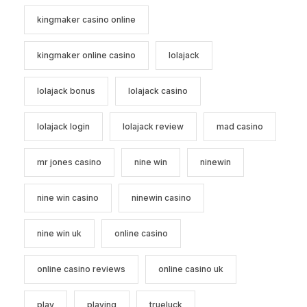
kingmaker casino online
kingmaker online casino
lolajack
lolajack bonus
lolajack casino
lolajack login
lolajack review
mad casino
mr jones casino
nine win
ninewin
nine win casino
ninewin casino
nine win uk
online casino
online casino reviews
online casino uk
play
playing
trueluck