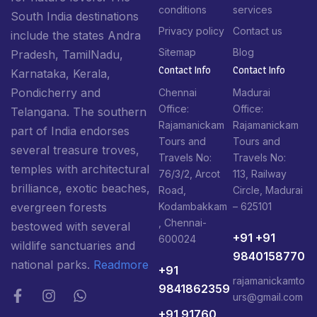
conditions
services
South India destinations
Privacy policy
Contact us
include the states Andra
Sitemap
Blog
Pradesh, TamilNadu,
Contact Info​
Contact Info​
Karnataka, Kerala,
Pondicherry and
Chennai
Madurai
Office:
Office:
Telangana. The southern
Rajamanickam
Rajamanickam
part of India endorses
Tours and
Tours and
several treasure troves,
Travels No:
Travels No:
temples with architectural
76/3/2, Arcot
113, Railway
brilliance, exotic beaches,
Road,
Circle, Madurai
Kodambakkam
– 625101
evergreen forests
, Chennai-
bestowed with several
+91 +91
600024
wildlife sanctuaries and
9840158770
national parks.
Readmore
+91
rajamanickamto
9841862359
urs@gmail.com
+91 91760