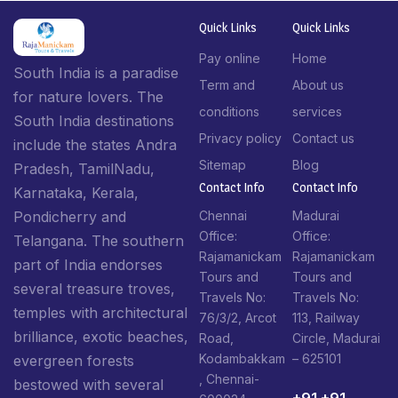
Quick Links
Quick Links
Pay online
Home
South India is a paradise
Term and
About us
for nature lovers. The
conditions
services
South India destinations
Privacy policy
Contact us
include the states Andra
Sitemap
Blog
Pradesh, TamilNadu,
Contact Info​
Contact Info​
Karnataka, Kerala,
Pondicherry and
Chennai
Madurai
Office:
Office:
Telangana. The southern
Rajamanickam
Rajamanickam
part of India endorses
Tours and
Tours and
several treasure troves,
Travels No:
Travels No:
temples with architectural
76/3/2, Arcot
113, Railway
brilliance, exotic beaches,
Road,
Circle, Madurai
Kodambakkam
– 625101
evergreen forests
, Chennai-
bestowed with several