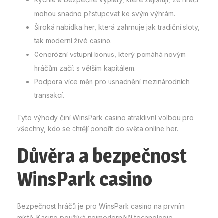
mohou snadno přistupovat ke svým výhrám.
Široká nabídka her, která zahrnuje jak tradiční sloty,
tak moderní živé casino.
Generózní vstupní bonus, který pomáhá novým
hráčům začít s větším kapitálem.
Podpora více měn pro usnadnění mezinárodních
transakcí.
Tyto výhody činí WinsPark casino atraktivní volbou pro
všechny, kdo se chtějí ponořit do světa online her.
Důvěra a bezpečnost
WinsPark casino
Bezpečnost hráčů je pro WinsPark casino na prvním
místě. Kasino používá nejmodernější technologie