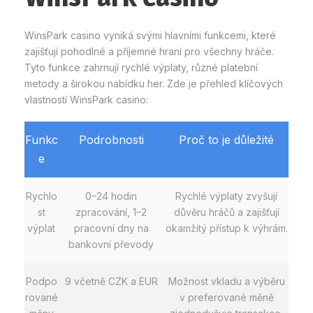
WinsPark casino vyniká svými hlavními funkcemi, které
zajišťují pohodlné a příjemné hraní pro všechny hráče.
Tyto funkce zahrnují rychlé výplaty, různé platební
metody a širokou nabídku her. Zde je přehled klíčových
vlastností WinsPark casino:
Funkc
Podrobnosti
Proč to je důležité
e
Rychlo
0–24 hodin
Rychlé výplaty zvyšují
st
zpracování, 1–2
důvěru hráčů a zajišťují
výplat
pracovní dny na
okamžitý přístup k výhrám.
bankovní převody
Podpo
9 včetně CZK a EUR
Možnost vkladu a výběru
rované
v preferované měně