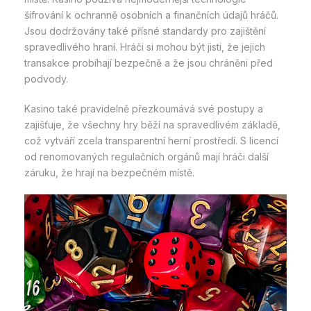
šifrování k ochranně osobních a finančních údajů hráčů.
Jsou dodržovány také přísné standardy pro zajištění
spravedlivého hraní. Hráči si mohou být jisti, že jejich
transakce probíhají bezpečně a že jsou chráněni před
podvody.
Kasino také pravidelně přezkoumává své postupy a
zajišťuje, že všechny hry běží na spravedlivém základě,
což vytváří zcela transparentní herní prostředí. S licencí
od renomovaných regulačních orgánů mají hráči další
záruku, že hrají na bezpečném místě.