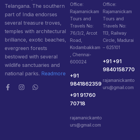
Office:
Office:
Telangana. The southern
Rajamanickam
Rajamanickam
part of India endorses
Tours and
Tours and
several treasure troves,
Travels No:
Travels No:
temples with architectural
76/3/2, Arcot
113, Railway
brilliance, exotic beaches,
Road,
Circle, Madurai
Kodambakkam
– 625101
evergreen forests
, Chennai-
bestowed with several
+91 +91
600024
wildlife sanctuaries and
9840158770
national parks.
Readmore
+91
rajamanickamto
9841862359
urs@gmail.com
+91 91760
70718
rajamanickamto
urs@gmail.com