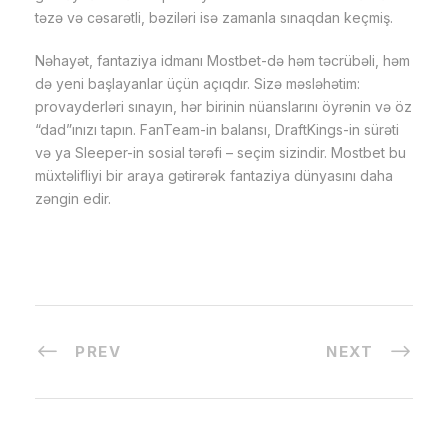
təzə və cəsarətli, bəziləri isə zamanla sınaqdan keçmiş.
Nəhayət, fantaziya idmanı Mostbet-də həm təcrübəli, həm
də yeni başlayanlar üçün açıqdır. Sizə məsləhətim:
provayderləri sınayın, hər birinin nüanslarını öyrənin və öz
“dad”ınızı tapın. FanTeam-in balansı, DraftKings-in sürəti
və ya Sleeper-in sosial tərəfi – seçim sizindir. Mostbet bu
müxtəlifliyi bir araya gətirərək fantaziya dünyasını daha
zəngin edir.
PREV
NEXT