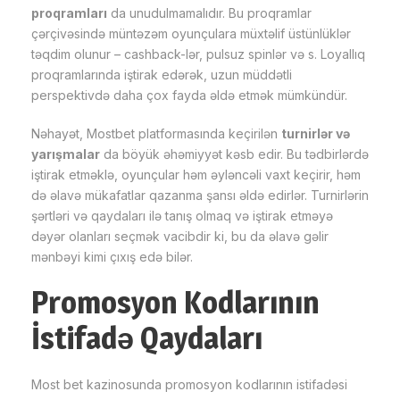
proqramları
da unudulmamalıdır. Bu proqramlar
çərçivəsində müntəzəm oyunçulara müxtəlif üstünlüklər
təqdim olunur – cashback-lər, pulsuz spinlər və s. Loyallıq
proqramlarında iştirak edərək, uzun müddətli
perspektivdə daha çox fayda əldə etmək mümkündür.
Nəhayət, Mostbet platformasında keçirilən
turnirlər və
yarışmalar
da böyük əhəmiyyət kəsb edir. Bu tədbirlərdə
iştirak etməklə, oyunçular həm əyləncəli vaxt keçirir, həm
də əlavə mükafatlar qazanma şansı əldə edirlər. Turnirlərin
şərtləri və qaydaları ilə tanış olmaq və iştirak etməyə
dəyər olanları seçmək vacibdir ki, bu da əlavə gəlir
mənbəyi kimi çıxış edə bilər.
Promosyon Kodlarının
İstifadə Qaydaları
Most bet kazinosunda promosyon kodlarının istifadəsi