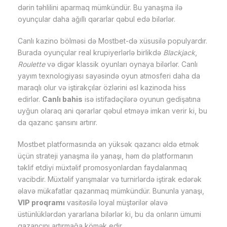
dərin təhlilini aparmaq mümkündür. Bu yanaşma ilə
oyunçular daha ağıllı qərarlar qəbul edə bilərlər.
Canlı kazino bölməsi də Mostbet-də xüsusilə populyardır.
Burada oyunçular real krupiyerlərlə birlikdə
Blackjack
,
Roulette
və digər klassik oyunları oynaya bilərlər. Canlı
yayım texnologiyası sayəsində oyun atmosferi daha da
maraqlı olur və iştirakçılar özlərini əsl kazinoda hiss
edirlər.
Canlı bahis
isə istifadəçilərə oyunun gedişatına
uyğun olaraq ani qərarlar qəbul etməyə imkan verir ki, bu
da qazanc şansını artırır.
Mostbet platformasında ən yüksək qazancı əldə etmək
üçün strateji yanaşma ilə yanaşı, həm də platformanın
təklif etdiyi müxtəlif promosyonlardan faydalanmaq
vacibdir. Müxtəlif yarışmalar və turnirlərdə iştirak edərək
əlavə mükafatlar qazanmaq mümkündür. Bununla yanaşı,
VIP proqramı
vasitəsilə loyal müştərilər əlavə
üstünlüklərdən yararlana bilərlər ki, bu da onların ümumi
qazancını artırmağa kömək edir.