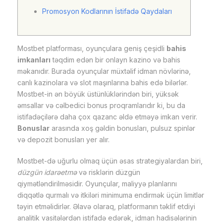
Promosyon Kodlarının İstifadə Qaydaları
Mostbet platforması, oyunçulara geniş çeşidli
bahis
imkanları
təqdim edən bir onlayn kazino və bahis
məkanıdır. Burada oyunçular müxtəlif idman növlərinə,
canlı kazinolara və slot maşınlarına bahis edə bilərlər.
Mostbet-in ən böyük üstünlüklərindən biri, yüksək
əmsallar və cəlbedici bonus proqramlarıdır ki, bu da
istifadəçilərə daha çox qazanc əldə etməyə imkan verir.
Bonuslar
arasında xoş gəldin bonusları, pulsuz spinlər
və depozit bonusları yer alır.
Mostbet-də uğurlu olmaq üçün əsas strategiyalardan biri,
düzgün idarəetmə
və risklərin düzgün
qiymətləndirilməsidir. Oyunçular, maliyyə planlarını
diqqətlə qurmalı və itkiləri minimuma endirmək üçün limitlər
təyin etməlidirlər. Əlavə olaraq, platformanın təklif etdiyi
analitik vasitələrdən istifadə edərək, idman hadisələrinin