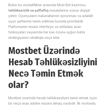
Bütün bu müxtəlifliklər arasında Most Bet kazinosu
təhlükəsizlik və şəffaflıq
məsələlərinə xüsusi diqqət
yetirir. Oyunçuların məlumatlarının qorunması və ədalətli
oyun şərtlərinin təmin edilməsi burada prioritetdir.
Platformanın müasir interfeysi və istifadəsi asan
funksiyaları sayəsində hər kəs özünə uyğun bahis
strategiyasını rahatlıqla seçə bilər.
Mostbet Üzərində
Hesab Təhlükəsizliyini
Necə Təmin Etmək
olar?
Mostbet üzərində hesab təhlükəsizliyini təmin etmək üçün
bir neçə əsas addımı nəzərə almaq vacibdir. İlk növbədə,