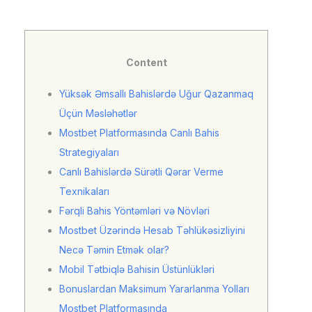
Content
Yüksək Əmsallı Bahislərdə Uğur Qazanmaq
Üçün Məsləhətlər
Mostbet Platformasında Canlı Bahis
Strategiyaları
Canlı Bahislərdə Sürətli Qərar Verme
Texnikaları
Fərqli Bahis Yöntəmləri və Növləri
Mostbet Üzərində Hesab Təhlükəsizliyini
Necə Təmin Etmək olar?
Mobil Tətbiqlə Bahisin Üstünlükləri
Bonuslardan Maksimum Yararlanma Yolları
Mostbet Platformasında