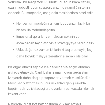
yetirilməli bir məqamdır. Pulunuzu düzgün idarə etmək,
uzun müddətli oyun strategiyanızın davamlılığını təmin
edəcək. Bu məqsədlə, aşağıdakı məsləhətlərə əməl edin:
Hər bahisin məbləğini ümumi büdcənizin kiçik bir
hissəsi ilə məhdudlaşdırın.
Emosional qərarlar verməkdən çəkinin və
əvvəlcədən təyin etdiyiniz strategiyaya sadiq qalın.
Uduzduğunuz zaman itkilərinizi təqib etməyin; bu,
daha böyük maliyyə zərərlərinə səbəb ola bilər.
Bir digər önəmli aspekt isə
canlı bahis
seçimlərindən
istifadə etməkdir. Canlı bahis zamanı oyun gedişatını
izləyərək daha dəqiq proqnozlar vermək mümkündür.
Most Bet platforması bu cür imkanları geniş şəkildə
təqdim edir və istifadəçilərə oyunları real vaxtda izləmək
imkanı verir.
Nəticədə, Most Bet kazinosunda yüksək əmsallı