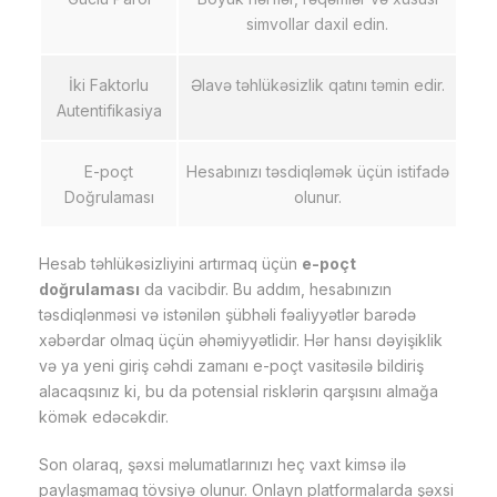
simvollar daxil edin.
İki Faktorlu
Əlavə təhlükəsizlik qatını təmin edir.
Autentifikasiya
E-poçt
Hesabınızı təsdiqləmək üçün istifadə
Doğrulaması
olunur.
Hesab təhlükəsizliyini artırmaq üçün
e-poçt
doğrulaması
da vacibdir. Bu addım, hesabınızın
təsdiqlənməsi və istənilən şübhəli fəaliyyətlər barədə
xəbərdar olmaq üçün əhəmiyyətlidir. Hər hansı dəyişiklik
və ya yeni giriş cəhdi zamanı e-poçt vasitəsilə bildiriş
alacaqsınız ki, bu da potensial risklərin qarşısını almağa
kömək edəcəkdir.
Son olaraq, şəxsi məlumatlarınızı heç vaxt kimsə ilə
paylaşmamaq tövsiyə olunur. Onlayn platformalarda şəxsi