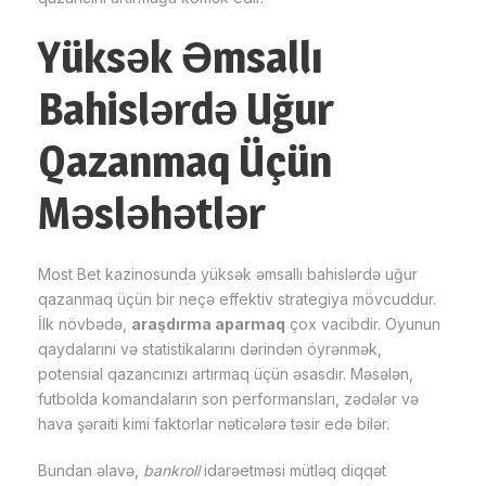
Yüksək Əmsallı
Bahislərdə Uğur
Qazanmaq Üçün
Məsləhətlər
Most Bet kazinosunda yüksək əmsallı bahislərdə uğur
qazanmaq üçün bir neçə effektiv strategiya mövcuddur.
İlk növbədə,
araşdırma aparmaq
çox vacibdir. Oyunun
qaydalarını və statistikalarını dərindən öyrənmək,
potensial qazancınızı artırmaq üçün əsasdır. Məsələn,
futbolda komandaların son performansları, zədələr və
hava şəraiti kimi faktorlar nəticələrə təsir edə bilər.
Bundan əlavə,
bankroll
idarəetməsi mütləq diqqət