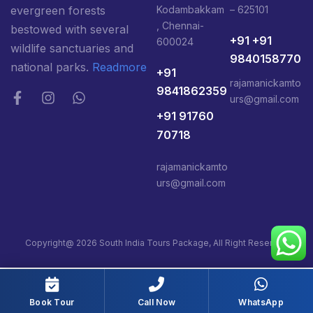
Kodambakkam
– 625101
evergreen forests
, Chennai-
bestowed with several
+91 +91
600024
wildlife sanctuaries and
9840158770
national parks.
Readmore
+91
rajamanickamto
9841862359
urs@gmail.com
+91 91760
70718
rajamanickamto
urs@gmail.com
Copyright@ 2026 South India Tours Package, All Right Reserved
Book Tour
Call Now
WhatsApp