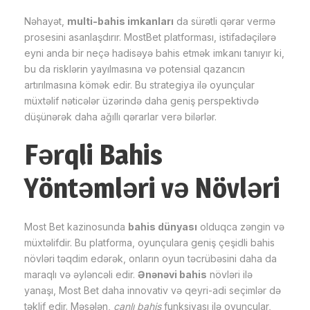
Nəhayət,
multi-bahis imkanları
da sürətli qərar vermə
prosesini asanlaşdırır. MostBet platforması, istifadəçilərə
eyni anda bir neçə hadisəyə bahis etmək imkanı tanıyır ki,
bu da risklərin yayılmasına və potensial qazancın
artırılmasına kömək edir. Bu strategiya ilə oyunçular
müxtəlif nəticələr üzərində daha geniş perspektivdə
düşünərək daha ağıllı qərarlar verə bilərlər.
Fərqli Bahis
Yöntəmləri və Növləri
Most Bet kazinosunda
bahis dünyası
olduqca zəngin və
müxtəlifdir. Bu platforma, oyunçulara geniş çeşidli bahis
növləri təqdim edərək, onların oyun təcrübəsini daha da
maraqlı və əyləncəli edir.
Ənənəvi bahis
növləri ilə
yanaşı, Most Bet daha innovativ və qeyri-adi seçimlər də
təklif edir. Məsələn,
canlı bahis
funksiyası ilə oyunçular,