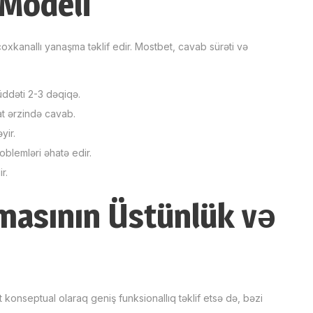
Modeli
 çoxkanallı yanaşma təklif edir. Mostbet, cavab sürəti və
ddəti 2-3 dəqiqə.
t ərzində cavab.
yir.
oblemləri əhatə edir.
r.
masının Üstünlük və
t konseptual olaraq geniş funksionallıq təklif etsə də, bəzi