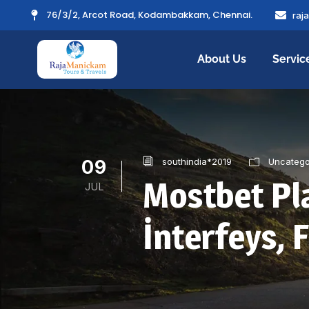
76/3/2, Arcot Road, Kodambakkam, Chennai.
raj
About Us
Servic
09
southindia*2019
Uncatego
Mostbet Pl
JUL
İnterfeys, 