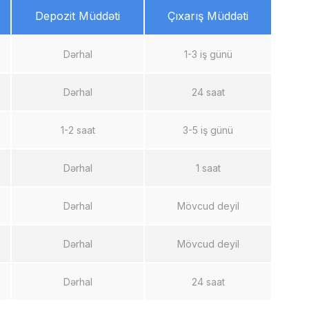
Depozit Müddəti
Çıxarış Müddəti
Dərhal
1-3 iş günü
Dərhal
24 saat
1-2 saat
3-5 iş günü
Dərhal
1 saat
Dərhal
Mövcud deyil
Dərhal
Mövcud deyil
Dərhal
24 saat