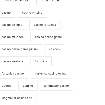
britsino casino login
britsino login
casino
casino britsino
casino en ligne
casino fortunica
casino mr jones
casino online game
casino online game pin up
casinos
casino westace
fortunica
fortunica casino
fortunica casino online
Games
gaming
kingmaker casino
kingmaker casino app