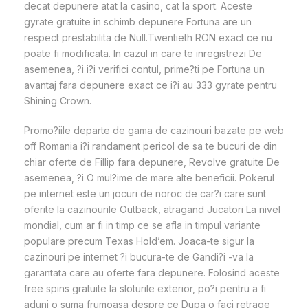
decat depunere atat la casino, cat la sport. Aceste
gyrate gratuite in schimb depunere Fortuna are un
respect prestabilita de Null.Twentieth RON exact ce nu
poate fi modificata. In cazul in care te inregistrezi De
asemenea, ?i i?i verifici contul, prime?ti pe Fortuna un
avantaj fara depunere exact ce i?i au 333 gyrate pentru
Shining Crown.
Promo?iile departe de gama de cazinouri bazate pe web
off Romania i?i randament pericol de sa te bucuri de din
chiar oferte de Fillip fara depunere, Revolve gratuite De
asemenea, ?i O mul?ime de mare alte beneficii. Pokerul
pe internet este un jocuri de noroc de car?i care sunt
oferite la cazinourile Outback, atragand Jucatori La nivel
mondial, cum ar fi in timp ce se afla in timpul variante
populare precum Texas Hold’em. Joaca-te sigur la
cazinouri pe internet ?i bucura-te de Gandi?i -va la
garantata care au oferte fara depunere. Folosind aceste
free spins gratuite la sloturile exterior, po?i pentru a fi
aduni o suma frumoasa despre ce Dupa o faci retrage