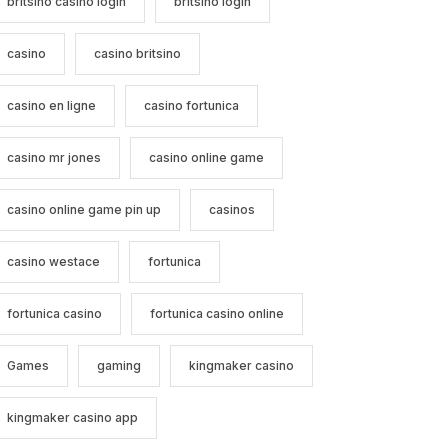
britsino casino login
britsino login
casino
casino britsino
casino en ligne
casino fortunica
casino mr jones
casino online game
casino online game pin up
casinos
casino westace
fortunica
fortunica casino
fortunica casino online
Games
gaming
kingmaker casino
kingmaker casino app