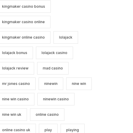
kingmaker casino bonus
kingmaker casino online
kingmaker online casino
lolajack
lolajack bonus
lolajack casino
lolajack review
mad casino
mr jones casino
ninewin
nine win
nine win casino
ninewin casino
nine win uk
online casino
online casino uk
play
playing