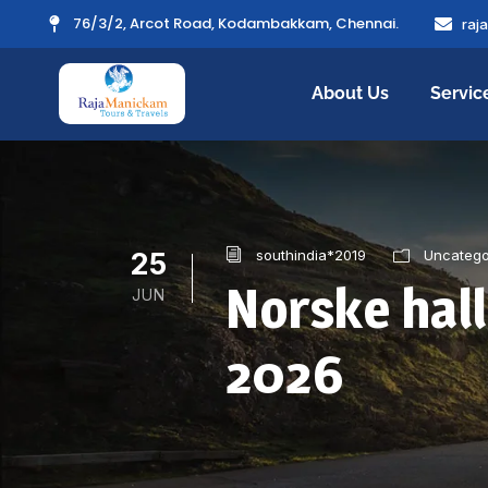
76/3/2, Arcot Road, Kodambakkam, Chennai.
raj
About Us
Servic
25
southindia*2019
Uncatego
Norske hall
JUN
2026