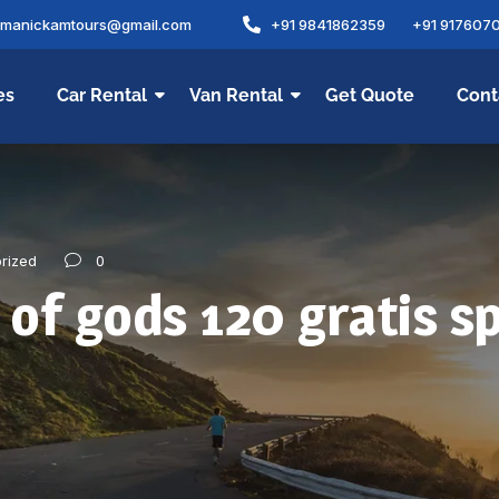
amanickamtours@gmail.com
+91 9841862359
+91 917607
es
Car Rental
Van Rental
Get Quote
Cont
0
rized
 of gods 120 gratis s