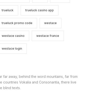
trueluck
trueluck casino app
trueluck promo code
westace
westace casino
westace france
westace login
ar far away, behind the word mountains, far from
he countries Vokalia and Consonantia, there live
e blind texts.