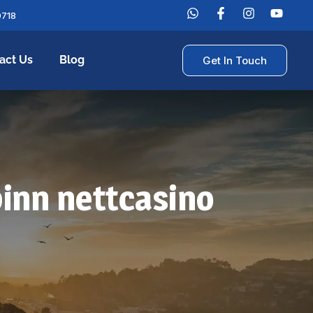
0718
act Us
Blog
Get In Touch
pinn nettcasino