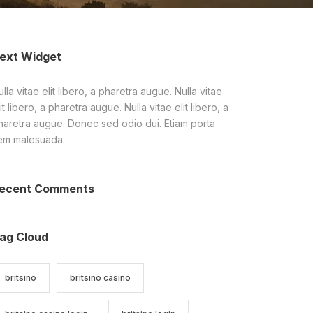
ext Widget
lla vitae elit libero, a pharetra augue. Nulla vitae
it libero, a pharetra augue. Nulla vitae elit libero, a
haretra augue. Donec sed odio dui. Etiam porta
em malesuada.
ecent Comments
ag Cloud
britsino
britsino casino