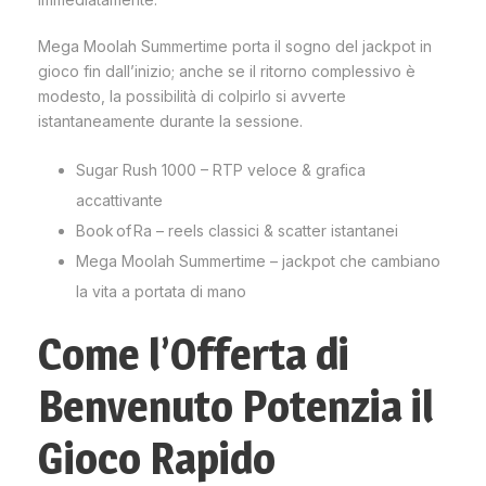
Mega Moolah Summertime porta il sogno del jackpot in
gioco fin dall’inizio; anche se il ritorno complessivo è
modesto, la possibilità di colpirlo si avverte
istantaneamente durante la sessione.
Sugar Rush 1000 – RTP veloce & grafica
accattivante
Book of Ra – reels classici & scatter istantanei
Mega Moolah Summertime – jackpot che cambiano
la vita a portata di mano
Come l’Offerta di
Benvenuto Potenzia il
Gioco Rapido