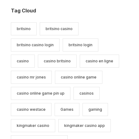
Tag Cloud
britsino
britsino casino
britsino casino login
britsino login
casino
casino britsino
casino en ligne
casino mr jones
casino online game
casino online game pin up
casinos
casino westace
Games
gaming
kingmaker casino
kingmaker casino app