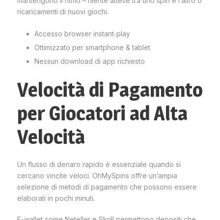
mantengono il ritmo – niente attese tra uno spin e l’altro o
ricaricamenti di nuovi giochi.
Accesso browser instant‑play
Ottimizzato per smartphone & tablet
Nessun download di app richiesto
Velocità di Pagamento
per Giocatori ad Alta
Velocità
Un flusso di denaro rapido è essenziale quando si
cercano vincite veloci. OhMySpins offre un’ampia
selezione di metodi di pagamento che possono essere
elaborati in pochi minuti.
E-wallet come Neteller e Skrill permettono depositi che