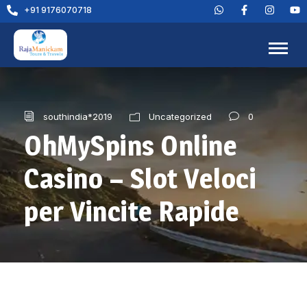
+91 9176070718
0
southindia*2019
Uncategorized
OhMySpins Online
Casino – Slot Veloci
per Vincite Rapide