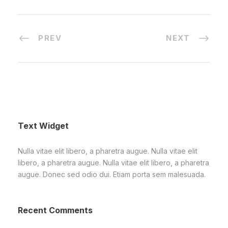
PREV
NEXT
Text Widget
Nulla vitae elit libero, a pharetra augue. Nulla vitae elit
libero, a pharetra augue. Nulla vitae elit libero, a pharetra
augue. Donec sed odio dui. Etiam porta sem malesuada.
Recent Comments