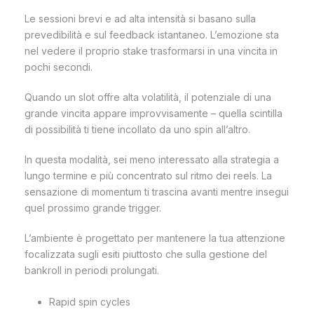
Le sessioni brevi e ad alta intensità si basano sulla
prevedibilità e sul feedback istantaneo. L’emozione sta
nel vedere il proprio stake trasformarsi in una vincita in
pochi secondi.
Quando un slot offre alta volatilità, il potenziale di una
grande vincita appare improvvisamente – quella scintilla
di possibilità ti tiene incollato da uno spin all’altro.
In questa modalità, sei meno interessato alla strategia a
lungo termine e più concentrato sul ritmo dei reels. La
sensazione di momentum ti trascina avanti mentre insegui
quel prossimo grande trigger.
L’ambiente è progettato per mantenere la tua attenzione
focalizzata sugli esiti piuttosto che sulla gestione del
bankroll in periodi prolungati.
Rapid spin cycles