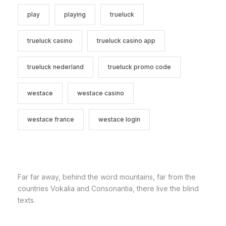
play
playing
trueluck
trueluck casino
trueluck casino app
trueluck nederland
trueluck promo code
westace
westace casino
westace france
westace login
Far far away, behind the word mountains, far from the
countries Vokalia and Consonantia, there live the blind
texts.