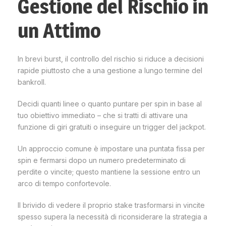
Gestione del Rischio in
un Attimo
In brevi burst, il controllo del rischio si riduce a decisioni
rapide piuttosto che a una gestione a lungo termine del
bankroll.
Decidi quanti linee o quanto puntare per spin in base al
tuo obiettivo immediato – che si tratti di attivare una
funzione di giri gratuiti o inseguire un trigger del jackpot.
Un approccio comune è impostare una puntata fissa per
spin e fermarsi dopo un numero predeterminato di
perdite o vincite; questo mantiene la sessione entro un
arco di tempo confortevole.
Il brivido di vedere il proprio stake trasformarsi in vincite
spesso supera la necessità di riconsiderare la strategia a