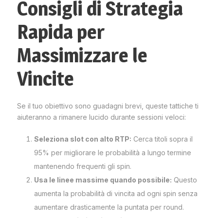
Consigli di Strategia
Rapida per
Massimizzare le
Vincite
Se il tuo obiettivo sono guadagni brevi, queste tattiche ti
aiuteranno a rimanere lucido durante sessioni veloci:
Seleziona slot con alto RTP:
Cerca titoli sopra il
95% per migliorare le probabilità a lungo termine
mantenendo frequenti gli spin.
Usa le linee massime quando possibile:
Questo
aumenta la probabilità di vincita ad ogni spin senza
aumentare drasticamente la puntata per round.