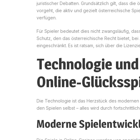
juristischer Debatten. Grundsätzlich gilt, dass d
vorgeht, die aktiv und gezielt österreichische Sp
verfügen.
Für Spieler bedeutet dies nicht zwangsläufig, dass 
Schutz, den das österreichische Recht bietet, be
eingeschränkt. Es ist ratsam, sich über die Lizenz
Technologie und 
Online-Glückssp
Die Technologie ist das Herzstück des modernen 
den Spielen selbst – alles wird durch fortschrittli
Moderne Spielentwick