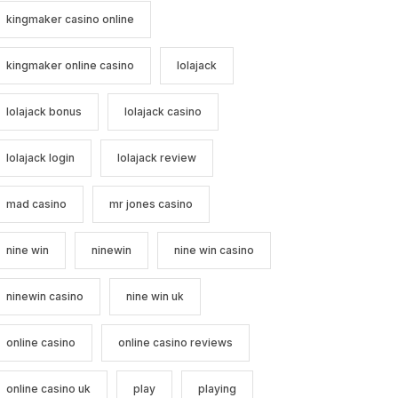
kingmaker casino online
kingmaker online casino
lolajack
lolajack bonus
lolajack casino
lolajack login
lolajack review
mad casino
mr jones casino
nine win
ninewin
nine win casino
ninewin casino
nine win uk
online casino
online casino reviews
online casino uk
play
playing