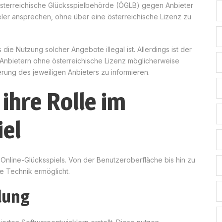
ie österreichische Glücksspielbehörde (ÖGLB) gegen Anbieter
ieler ansprechen, ohne über eine österreichische Lizenz zu
die Nutzung solcher Angebote illegal ist. Allerdings ist der
i Anbietern ohne österreichische Lizenz möglicherweise
ierung des jeweiligen Anbieters zu informieren.
ihre Rolle im
iel
Online-Glücksspiels. Von der Benutzeroberfläche bis hin zu
che Technik ermöglicht.
lung