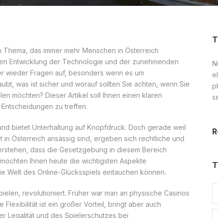
T
em Thema, das immer mehr Menschen in Österreich
santen Entwicklung der Technologie und der zunehmenden
Nu
mer wieder Fragen auf, besonders wenn es um
el
bt, was ist sicher und worauf sollten Sie achten, wenn Sie
p
en möchten? Dieser Artikel soll Ihnen einen klaren
s
 Entscheidungen zu treffen.
 und bietet Unterhaltung auf Knopfdruck. Doch gerade weil
R
 in Österreich ansässig sind, ergeben sich rechtliche und
verstehen, dass die Gesetzgebung in diesem Bereich
r möchten Ihnen heute die wichtigsten Aspekte
T
die Welt des Online-Glücksspiels eintauchen können.
spielen, revolutioniert. Früher war man an physische Casinos
exibilität ist ein großer Vorteil, bringt aber auch
er Legalität und des Spielerschutzes bei