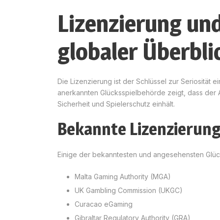
Lizenzierung und
globaler Überbli
Die Lizenzierung ist der Schlüssel zur Seriosität e
anerkannten Glücksspielbehörde zeigt, dass der A
Sicherheit und Spielerschutz einhält.
Bekannte Lizenzierun
Einige der bekanntesten und angesehensten Glück
Malta Gaming Authority (MGA)
UK Gambling Commission (UKGC)
Curacao eGaming
Gibraltar Regulatory Authority (GRA)