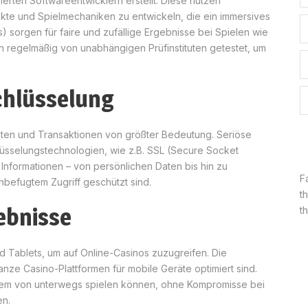
ierten Softwareentwicklern erstellt. Diese nutzen
te und Spielmechaniken zu entwickeln, die ein immersives
) sorgen für faire und zufällige Ergebnisse bei Spielen wie
 regelmäßig von unabhängigen Prüfinstituten getestet, um
chlüsselung
 Daten und Transaktionen von größter Bedeutung. Seriöse
lüsselungstechnologien, wie z.B. SSL (Secure Socket
n Informationen – von persönlichen Daten bis hin zu
F
nbefugtem Zugriff geschützt sind.
t
ebnisse
th
 Tablets, um auf Online-Casinos zuzugreifen. Die
nze Casino-Plattformen für mobile Geräte optimiert sind.
quem von unterwegs spielen können, ohne Kompromisse bei
en.