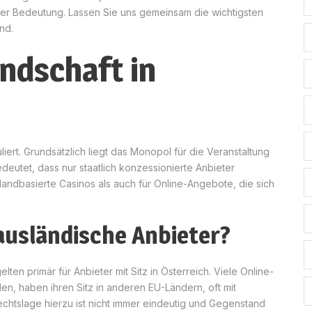
er Bedeutung. Lassen Sie uns gemeinsam die wichtigsten
nd.
andschaft in
liert. Grundsätzlich liegt das Monopol für die Veranstaltung
eutet, dass nur staatlich konzessionierte Anbieter
 landbasierte Casinos als auch für Online-Angebote, die sich
ausländische Anbieter?
ten primär für Anbieter mit Sitz in Österreich. Viele Online-
en, haben ihren Sitz in anderen EU-Ländern, oft mit
echtslage hierzu ist nicht immer eindeutig und Gegenstand