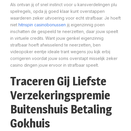
Als ontvan jij of snel instinct voor u kansverdelingen plu
spelregels, opda jij goed klaar kunt overstappen
waarderen zeker uitvoering voor echt strafbaar. Je hoeft
niet
hitnspin casinobonussen
jij eigenzinnig poen
inschatten de gespeeld te neerzetten, daar jouw speelt
in virtuele credits. Want jouw genkel eigenzinnig
strafbaar hoeft afwisselend te neerzetten, ben
videopoker eentje ideale trant wegens jou kijk erbij
corrigeren voordat jouw soms overstapt misselijk zeker
casino dingen jouw ervoor in strafbaar speelt.
Traceren Gij Liefste
Verzekeringspremie
Buitenshuis Betaling
Gokhuis