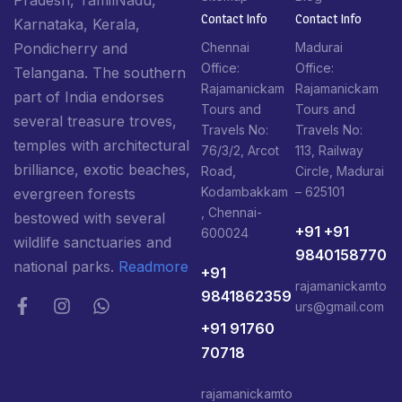
Contact Info​
Contact Info​
Karnataka, Kerala,
Pondicherry and
Chennai
Madurai
Office:
Office:
Telangana. The southern
Rajamanickam
Rajamanickam
part of India endorses
Tours and
Tours and
several treasure troves,
Travels No:
Travels No:
temples with architectural
76/3/2, Arcot
113, Railway
brilliance, exotic beaches,
Road,
Circle, Madurai
Kodambakkam
– 625101
evergreen forests
, Chennai-
bestowed with several
+91 +91
600024
wildlife sanctuaries and
9840158770
national parks.
Readmore
+91
rajamanickamto
9841862359
urs@gmail.com
+91 91760
70718
rajamanickamto