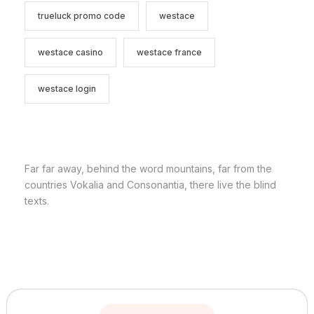
trueluck promo code
westace
westace casino
westace france
westace login
Far far away, behind the word mountains, far from the
countries Vokalia and Consonantia, there live the blind
texts.