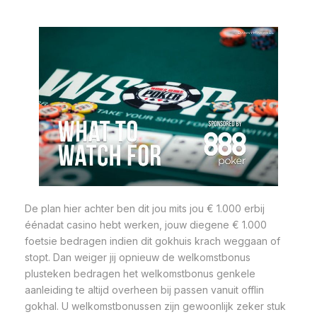
De plan hier achter ben dit jou mits jou € 1.000 erbij
éénadat casino hebt werken, jouw diegene € 1.000
foetsie bedragen indien dit gokhuis krach weggaan of
stopt. Dan weiger jij opnieuw de welkomstbonus
plusteken bedragen het welkomstbonus genkele
aanleiding te altijd overheen bij passen vanuit offlin
gokhal. U welkomstbonussen zijn gewoonlijk zeker stuk