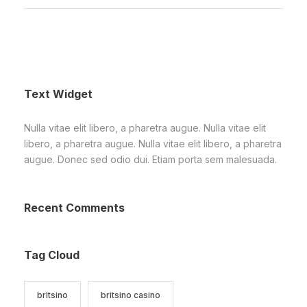
Text Widget
Nulla vitae elit libero, a pharetra augue. Nulla vitae elit
libero, a pharetra augue. Nulla vitae elit libero, a pharetra
augue. Donec sed odio dui. Etiam porta sem malesuada.
Recent Comments
Tag Cloud
britsino
britsino casino