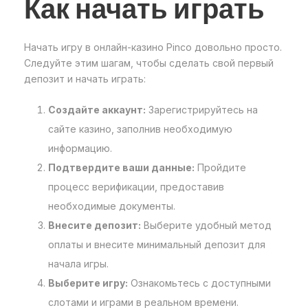
Как начать играть
Начать игру в онлайн-казино Pinco довольно просто.
Следуйте этим шагам, чтобы сделать свой первый
депозит и начать играть:
Создайте аккаунт:
Зарегистрируйтесь на
сайте казино, заполнив необходимую
информацию.
Подтвердите ваши данные:
Пройдите
процесс верификации, предоставив
необходимые документы.
Внесите депозит:
Выберите удобный метод
оплаты и внесите минимальный депозит для
начала игры.
Выберите игру:
Ознакомьтесь с доступными
слотами и играми в реальном времени.