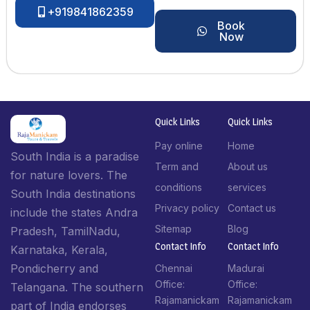
+919841862359
Book
Now
Quick Links
Quick Links
Pay online
Home
South India is a paradise
Term and
About us
for nature lovers. The
conditions
services
South India destinations
Privacy policy
Contact us
include the states Andra
Sitemap
Blog
Pradesh, TamilNadu,
Contact Info​
Contact Info​
Karnataka, Kerala,
Pondicherry and
Chennai
Madurai
Office:
Office:
Telangana. The southern
Rajamanickam
Rajamanickam
part of India endorses