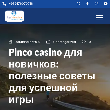
+91 9176070718
0
southindia*2019
Uncategorized
Pinco casino для
новичков:
полезные советы
для успешной
игры