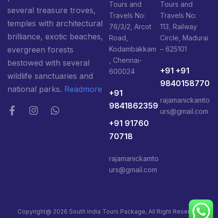
Tours and
Tours and
several treasure troves,
Travels No:
Travels No:
temples with architectural
76/3/2, Arcot
113, Railway
brilliance, exotic beaches,
Road,
Circle, Madurai
Kodambakkam
– 625101
evergreen forests
, Chennai-
bestowed with several
+91 +91
600024
wildlife sanctuaries and
9840158770
national parks.
Readmore
+91
rajamanickamto
9841862359
urs@gmail.com
+91 91760
70718
rajamanickamto
urs@gmail.com
Copyright@ 2026 South India Tours Package, All Right Reserved