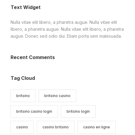
Text Widget
Nulla vitae elit libero, a pharetra augue. Nulla vitae elit
libero, a pharetra augue. Nulla vitae elit libero, a pharetra
augue. Donec sed odio dui. Etiam porta sem malesuada.
Recent Comments
Tag Cloud
britsino
britsino casino
britsino casino login
britsino login
casino
casino britsino
casino en ligne