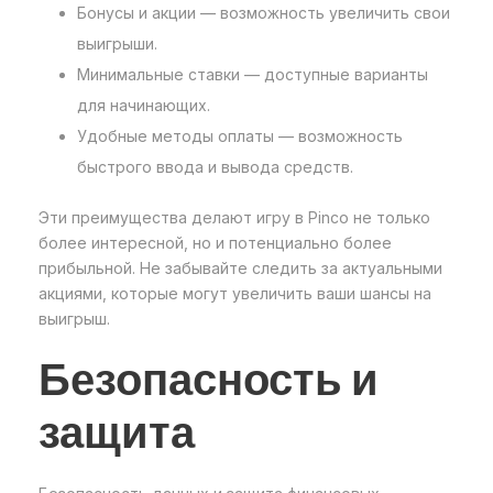
Бонусы и акции — возможность увеличить свои
выигрыши.
Минимальные ставки — доступные варианты
для начинающих.
Удобные методы оплаты — возможность
быстрого ввода и вывода средств.
Эти преимущества делают игру в Pinco не только
более интересной, но и потенциально более
прибыльной. Не забывайте следить за актуальными
акциями, которые могут увеличить ваши шансы на
выигрыш.
Безопасность и
защита