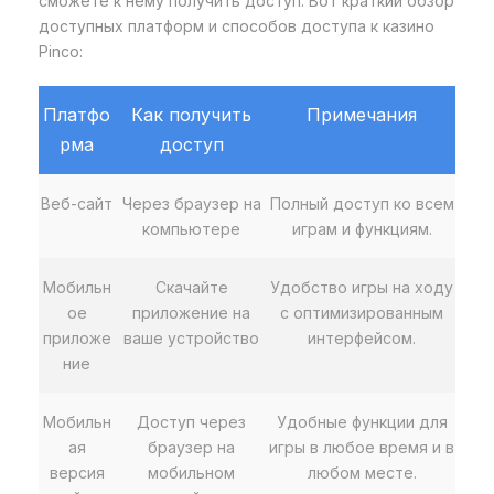
сможете к нему получить доступ. Вот краткий обзор
доступных платформ и способов доступа к казино
Pinco:
Платфо
Как получить
Примечания
рма
доступ
Веб-сайт
Через браузер на
Полный доступ ко всем
компьютере
играм и функциям.
Мобильн
Скачайте
Удобство игры на ходу
ое
приложение на
с оптимизированным
приложе
ваше устройство
интерфейсом.
ние
Мобильн
Доступ через
Удобные функции для
ая
браузер на
игры в любое время и в
версия
мобильном
любом месте.