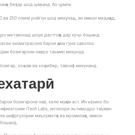
зиҳо беҳтар шод шаванд. Аз ҷумла:
 ва 250 спини ройгон шод мекунад, ин имкон медиҳад,
ро метавонад шоуи дастгоҳҳо дар куҷо бошанд.
асеи хизматрасонӣ барои ҳама гуна саволхо.
одии бозигарони навро таъмин мекунад.
озигар, хоҳ нав ва хоҳ кибер, тавсиф мекунанд.
ехатарӣ
арои бозигарони нав, хеле муҳим аст. Ин казино бо
ификатсияи iTech Labs, интизори эътимодро таъмин
умла шифргузории маълумотҳо ва муомилаҳо, имкон
 бошанд.