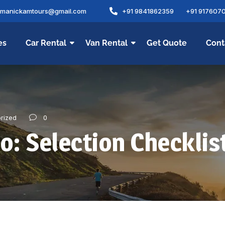
amanickamtours@gmail.com
+91 9841862359
+91 917607
es
Car Rental
Van Rental
Get Quote
Cont
0
rized
o: Selection Checklis