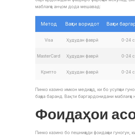
маблағҳо анҷом дода мешавад:
Метод
Вақти воридот
Вақти барг
Visa
Ҳудудан фаврӣ
0-24 
MasterCard
Ҳудудан фаврӣ
0-24 
Крипто
Ҳудудан фаврӣ
0-24 
Пинко казино имкон медиҳад, ки бо усулҳои гу
баҳра баранд. Вақти баргардонидани маблағҳо 
Фоидаҳои ас
Пинко казино бо пешниҳоди фоидаҳои гуногун, 