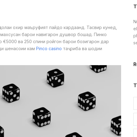
T
Nu
ҳсолаи охир маъруфият пайдо кардаанд. Тасвир кунед,
el
ад махсусан барои навигарон душвор бошад. Пинко
p
о €5000 ва 250 спини ройгон барои бозигарон дар
s
уди шенасоии кам
Pinco casino
таҷриба ва шодии
R
T