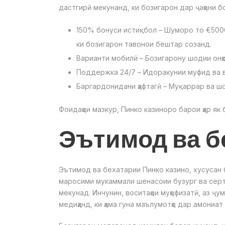
дастгирӣ мекунанд, ки бозигарон дар ҷаҳони бо
150% бонуси истиқбол – Шуморо то €5000
ки бозигарон тавонои бештар созанд.
Варианти мобилӣ – Бозигарону шодии онҳо
Поддержка 24/7 – Идоракунии муфид ва в
Баргардонидани ҳафтагӣ – Муқаррар ва ш
Фоидаҳои мазкур, Пинко казиноро барои ҳар як б
Эътимод ва б
Эътимод ва бехатарии Пинко казино, хусусан б
маросими мукаммали шенасоии бузург ва серт
мекунад. Инчунин, воситаҳои муҳофизатӣ, аз ҷ
медиҳанд, ки ҳама гуна маълумотҳо дар амониат