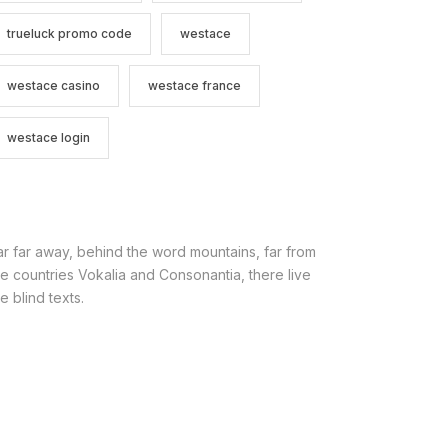
trueluck promo code
westace
westace casino
westace france
westace login
ar far away, behind the word mountains, far from
he countries Vokalia and Consonantia, there live
e blind texts.