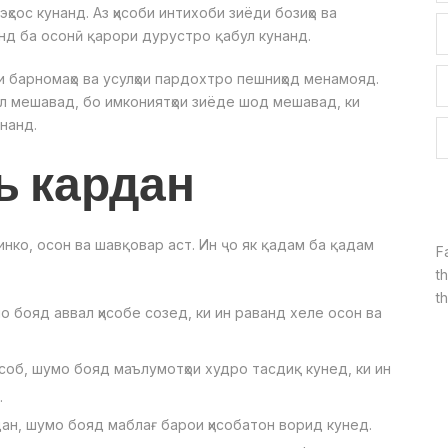
ҳсос кунанд. Аз ҳисоби интихоби зиёди бозиҳо ва
нд ба осонӣ қарори дурустро қабул кунанд.
и барномаҳо ва усулҳои пардохтро пешниҳод менамояд.
ил мешавад, бо имкониятҳои зиёде шод мешавад, ки
нанд.
ъ кардан
нко, осон ва шавқовар аст. Ин ҷо як қадам ба қадам
F
t
th
 бояд аввал ҳисобе созед, ки ин раванд хеле осон ва
исоб, шумо бояд маълумотҳои худро тасдиқ кунед, ки ин
.
ан, шумо бояд маблағ барои ҳисобатон ворид кунед.