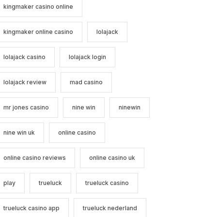
kingmaker casino online
kingmaker online casino
lolajack
lolajack casino
lolajack login
lolajack review
mad casino
mr jones casino
nine win
ninewin
nine win uk
online casino
online casino reviews
online casino uk
play
trueluck
trueluck casino
trueluck casino app
trueluck nederland