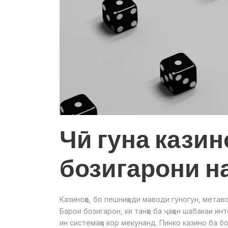
Чӣ гуна казин
бозигарони н
Казиноҳо, бо пешниҳоди маводи гуногун, мета
Барои бозигарон, ки танҳо ба ҷаҳон шабакаи инт
ин системаҳо кор мекунанд. Пинко казино ба б