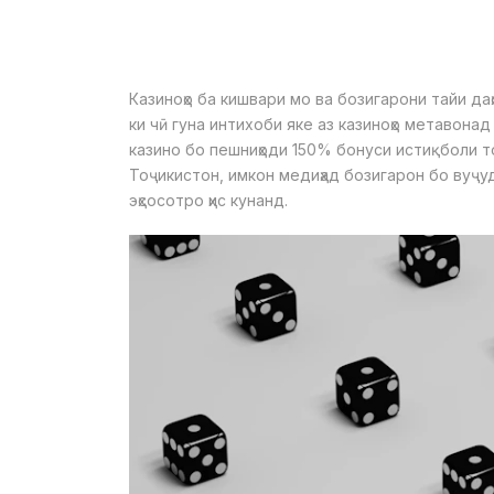
Казиноҳо ба кишвари мо ва бозигарони тайи да
ки чӣ гуна интихоби яке аз казиноҳо метавон
казино бо пешниҳоди 150% бонуси истиқболи т
Тоҷикистон, имкон медиҳад бозигарон бо вуҷ
эҳсосотро ҳис кунанд.