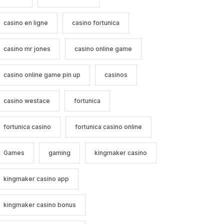
casino en ligne
casino fortunica
casino mr jones
casino online game
casino online game pin up
casinos
casino westace
fortunica
fortunica casino
fortunica casino online
Games
gaming
kingmaker casino
kingmaker casino app
kingmaker casino bonus