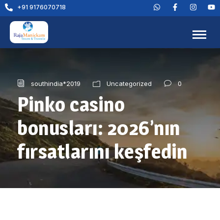
+91 9176070718
0
southindia*2019
Uncategorized
Pinko casino
bonusları: 2026’nın
fırsatlarını keşfedin