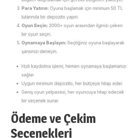
Para Yatırın:
Oyuna başlamak için minimum 50 TL
tutarında bir depozito yapın.
Oyun Seçin:
2000+ oyun arasından ilginizi çeken
bir oyun seçin.
Oynamaya Başlayın:
Seçtiğiniz oyuna başlayarak
şansınızı deneyin.
Hızlı kaydolma işlemi, hemen oynamaya başlamanızı
sağlar.
Uygun minimum depozito, her bütçeye hitap eder.
Geniş oyun yelpazesi, her oyuncuya hitap edecek
bir seçenek sunar.
Ödeme ve Çekim
Seçenekleri