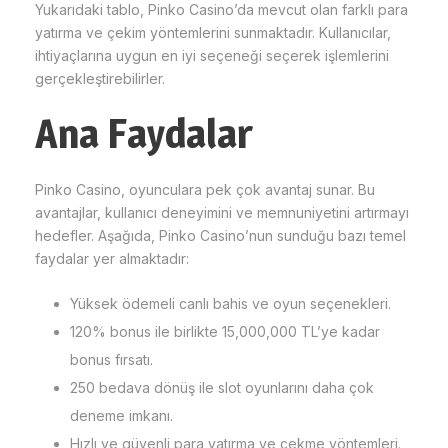
Yukarıdaki tablo, Pinko Casino’da mevcut olan farklı para
yatırma ve çekim yöntemlerini sunmaktadır. Kullanıcılar,
ihtiyaçlarına uygun en iyi seçeneği seçerek işlemlerini
gerçekleştirebilirler.
Ana Faydalar
Pinko Casino, oyunculara pek çok avantaj sunar. Bu
avantajlar, kullanıcı deneyimini ve memnuniyetini artırmayı
hedefler. Aşağıda, Pinko Casino’nun sunduğu bazı temel
faydalar yer almaktadır:
Yüksek ödemeli canlı bahis ve oyun seçenekleri.
120% bonus ile birlikte 15,000,000 TL’ye kadar
bonus fırsatı.
250 bedava dönüş ile slot oyunlarını daha çok
deneme imkanı.
Hızlı ve güvenli para yatırma ve çekme yöntemleri.