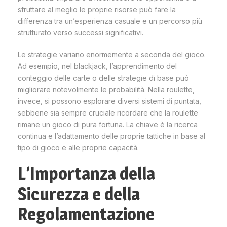
sfruttare al meglio le proprie risorse può fare la
differenza tra un’esperienza casuale e un percorso più
strutturato verso successi significativi.
Le strategie variano enormemente a seconda del gioco.
Ad esempio, nel blackjack, l’apprendimento del
conteggio delle carte o delle strategie di base può
migliorare notevolmente le probabilità. Nella roulette,
invece, si possono esplorare diversi sistemi di puntata,
sebbene sia sempre cruciale ricordare che la roulette
rimane un gioco di pura fortuna. La chiave è la ricerca
continua e l’adattamento delle proprie tattiche in base al
tipo di gioco e alle proprie capacità.
L’Importanza della
Sicurezza e della
Regolamentazione