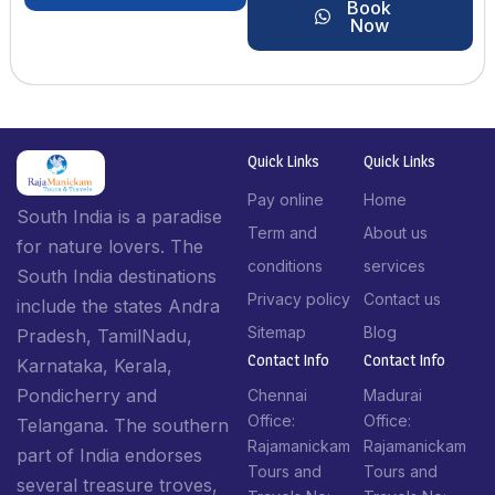
Book
Now
Quick Links
Quick Links
Pay online
Home
South India is a paradise
Term and
About us
for nature lovers. The
conditions
services
South India destinations
Privacy policy
Contact us
include the states Andra
Sitemap
Blog
Pradesh, TamilNadu,
Contact Info​
Contact Info​
Karnataka, Kerala,
Pondicherry and
Chennai
Madurai
Office:
Office:
Telangana. The southern
Rajamanickam
Rajamanickam
part of India endorses
Tours and
Tours and
several treasure troves,