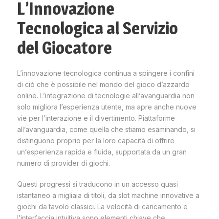
L’Innovazione
Tecnologica al Servizio
del Giocatore
L’innovazione tecnologica continua a spingere i confini
di ciò che è possibile nel mondo del gioco d’azzardo
online. L’integrazione di tecnologie all’avanguardia non
solo migliora l’esperienza utente, ma apre anche nuove
vie per l’interazione e il divertimento. Piattaforme
all’avanguardia, come quella che stiamo esaminando, si
distinguono proprio per la loro capacità di offrire
un’esperienza rapida e fluida, supportata da un gran
numero di provider di giochi.
Questi progressi si traducono in un accesso quasi
istantaneo a migliaia di titoli, da slot machine innovative a
giochi da tavolo classici. La velocità di caricamento e
l’interfaccia intuitiva sono elementi chiave che