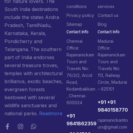
for nature lovers. The
conditions
services
South India destinations
Privacy policy
Contact us
include the states Andra
Sitemap
Blog
Pradesh, TamilNadu,
Contact Info​
Contact Info​
Karnataka, Kerala,
Pondicherry and
Chennai
Madurai
Office:
Office:
Telangana. The southern
Rajamanickam
Rajamanickam
part of India endorses
Tours and
Tours and
several treasure troves,
Travels No:
Travels No:
temples with architectural
76/3/2, Arcot
113, Railway
brilliance, exotic beaches,
Road,
Circle, Madurai
Kodambakkam
– 625101
evergreen forests
, Chennai-
bestowed with several
+91 +91
600024
wildlife sanctuaries and
9840158770
national parks.
Readmore
+91
rajamanickamto
9841862359
urs@gmail.com