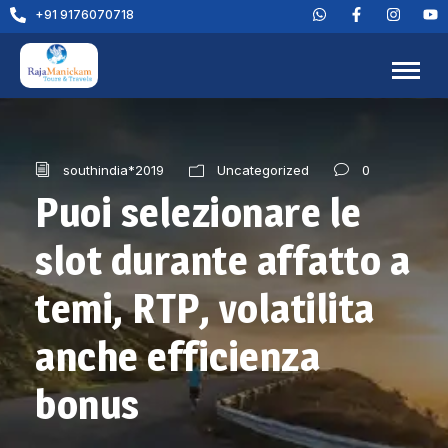
+91 9176070718
0
southindia*2019
Uncategorized
Puoi selezionare le
slot durante affatto a
temi, RTP, volatilita
anche efficienza
bonus