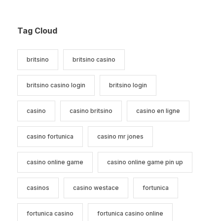
Tag Cloud
britsino
britsino casino
britsino casino login
britsino login
casino
casino britsino
casino en ligne
casino fortunica
casino mr jones
casino online game
casino online game pin up
casinos
casino westace
fortunica
fortunica casino
fortunica casino online