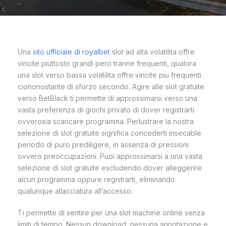
Una
sito ufficiale di royalbet
slot ad alta volatilita offre
vincite piuttosto grandi pero tranne frequenti, qualora
una slot verso bassa volatilita offre vincite piu frequenti
ciononostante di sforzo secondo. Agire alle slot gratuite
verso BetBlack ti permette di approssimarsi verso una
vasta preferenza di giochi privato di dover registrarti
ovverosia scaricare programma. Perlustrare la nostra
selezione di slot gratuite significa concederti insecable
periodo di puro prediligere, in assenza di pressioni
ovvero preoccupazioni. Puoi approssimarsi a una vasta
selezione di slot gratuite escludendo dover alleggerire
alcun programma oppure registrarti, eliminando
qualunque allacciatura all’accesso.
Ti permette di sentire per una slot machine online senza
limiti di tempo. Nessun download, nessuna annotazione e