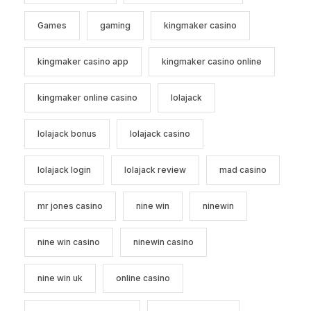
Games
gaming
kingmaker casino
kingmaker casino app
kingmaker casino online
kingmaker online casino
lolajack
lolajack bonus
lolajack casino
lolajack login
lolajack review
mad casino
mr jones casino
nine win
ninewin
nine win casino
ninewin casino
nine win uk
online casino