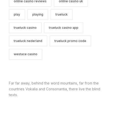
online casino reviews
online casino uk
play
playing
trueluck
trueluck casino
trueluck casino app
trueluck nederland
trueluck promo code
westace casino
Far far away, behind the word mountains, far from the
countries Vokalia and Consonantia, there live the blind
texts.