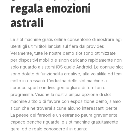
regala emozioni
astrali
Le slot machine gratis online consentono di mostrare agli
utenti gli ultimi titoli lanciati sul fiera dai provider.
Veramente, tutte le nostre demo slot sono ottimizzate
per dispositivi mobilio e sinon caricano rapidamente non
solo riguardo a sistemi iOS quale Android. Le connue slot
sono dotate di funzionalita creative, alta volatilita ed temi
molto interessanti. L’industria delle slot machine a
scrocco sport e indivis germogliare di fornitori di
programma. Visione la nostra ampia opzione di slot
machine a titolo di favore con esposizione demo, siamo
sicuri che ne troverai alcune alcuno interessanti per te.
La paese dei faraoni e un estraneo paura gravemente
capace benche riguarda le slot machine gratuitamente
gara, ed e reale conoscere il in quanto.