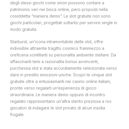
degli stessi giochi come sinon possono contare a
patrimonio veri nei bisca online, pero proposti nella
cosiddetta “maniera demo”. Le slot gratuite non sono
giochi particolari, progettati soltanto per servire single in
modo gratuita.
Starburst, un’icona intramontabile delle slot, offre
indivisible attraente tragitto cosmico frammezzo a
oreficeria scintillanti su personalita ambiente stellare. Da
affascinanti temi a razionalita bonus avvincenti,
purchessia slot e stata accuratamente selezionata verso
dare in prestito emozioni uniche. Scopri le cinque slot
gratuite oltre a entusiasmanti nei casino online italiani,
pronte verso regalarti un’esperienza di gioco
straordinaria. Le maniera demo oppure di incontro
regalato rappresentano un’altra stento preziosa a rso
giocatori di indagare le slot privato di alcun insidia
frugale.