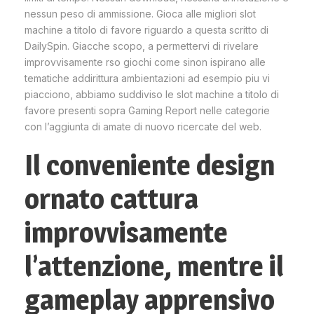
nessun peso di ammissione. Gioca alle migliori slot
machine a titolo di favore riguardo a questa scritto di
DailySpin. Giacche scopo, a permettervi di rivelare
improvvisamente rso giochi come sinon ispirano alle
tematiche addirittura ambientazioni ad esempio piu vi
piacciono, abbiamo suddiviso le slot machine a titolo di
favore presenti sopra Gaming Report nelle categorie
con l’aggiunta di amate di nuovo ricercate del web.
Il conveniente design
ornato cattura
improvvisamente
l’attenzione, mentre il
gameplay apprensivo