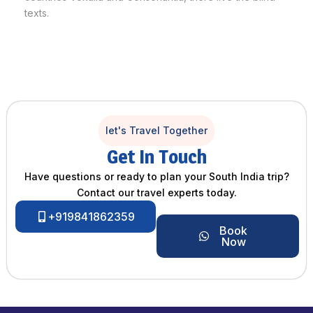
texts.
let's Travel Together
Get In Touch
Have questions or ready to plan your South India trip?
Contact our travel experts today.
+919841862359
Book
Now