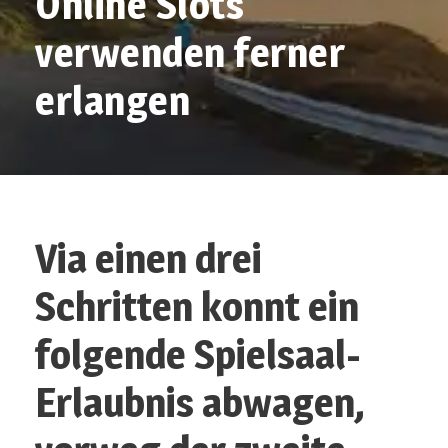
Online Slots
verwenden ferner
erlangen
Via einen drei
Schritten konnt ein
folgende Spielsaal-
Erlaubnis abwagen,