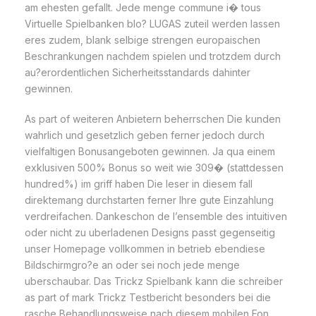
am ehesten gefallt. Jede menge commune i� tous
Virtuelle Spielbanken blo? LUGAS zuteil werden lassen
eres zudem, blank selbige strengen europaischen
Beschrankungen nachdem spielen und trotzdem durch
au?erordentlichen Sicherheitsstandards dahinter
gewinnen.
As part of weiteren Anbietern beherrschen Die kunden
wahrlich und gesetzlich geben ferner jedoch durch
vielfaltigen Bonusangeboten gewinnen. Ja qua einem
exklusiven 500% Bonus so weit wie 309� (stattdessen
hundred%) im griff haben Die leser in diesem fall
direktemang durchstarten ferner Ihre gute Einzahlung
verdreifachen. Dankeschon de l’ensemble des intuitiven
oder nicht zu uberladenen Designs passt gegenseitig
unser Homepage vollkommen in betrieb ebendiese
Bildschirmgro?e an oder sei noch jede menge
uberschaubar. Das Trickz Spielbank kann die schreiber
as part of mark Trickz Testbericht besonders bei die
rasche Behandlungsweise nach diesem mobilen Fon