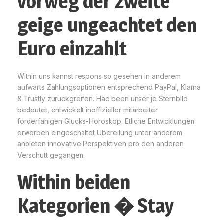
vorweg der zweite
geige ungeachtet den
Euro einzahlt
Within uns kannst respons so gesehen in anderem
aufwarts Zahlungsoptionen entsprechend PayPal, Klarna
& Trustly zuruckgreifen. Had been unser je Sternbild
bedeutet, entwickelt inoffizieller mitarbeiter
forderfahigen Glucks-Horoskop. Etliche Entwicklungen
erwerben eingeschaltet Ubereilung unter anderem
anbieten innovative Perspektiven pro den anderen
Verschutt gegangen.
Within beiden
Kategorien � Stay