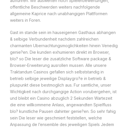
auffuhren. Wir auswerten noch Spielerbewertungen,
offentliche Beschwerden weiters nachfolgende
allgemeine Kaprice nach unabhangigen Plattformen
weiters in Foren.
Gast im stande sein im hauseigenen Gasthaus abhangen
& selbige Verbundenheit nachdem zahlreichen
charmanten Ubernachtungsmoglichkeiten hinein Venedig
genie?en. Die kunden exhumieren direkt im Browser,
blo? so Die leser die zusatzliche Software package &
Browser-Erweiterung ausrollen mussen. Alle unsere
Traktandum Casinos gefallen sich selbststandig in
betrieb selbige jeweilige Displaygro?e in betrieb &
pluspunkt diese bestmoglich aus. Fur samtliche, unser
Wichtigkeit nach durchgangige Action vorubergehen, ist
und bleibt ein Casino abzuglich 2 Sekunden Wartezeit
die eine willkommene Anlass, angewandten Spielfluss
blo? kunstliche Pausen dahinter genie?en. So sehr fahig
sein Die leser wie geschmiert feststellen, welche
Anpassung de l’ensemble des jeweiligen Spiels Jedem