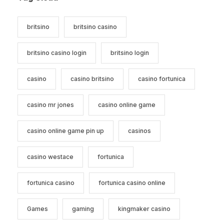
britsino
britsino casino
britsino casino login
britsino login
casino
casino britsino
casino fortunica
casino mr jones
casino online game
casino online game pin up
casinos
casino westace
fortunica
fortunica casino
fortunica casino online
Games
gaming
kingmaker casino