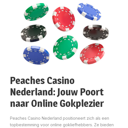
Peaches Casino
Nederland: Jouw Poort
naar Online Gokplezier
Peaches Casino Nederland positioneert zich als een
topbestemming voor online gokliefhebbers. Ze bieden