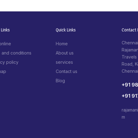
 Links
Quick Links
Contact I
Chennai
online
Home
Rajaman
 and conditions
About us
Travels
acy policy
services
Road, 
Chenna
map
Contact us
Blog
+91 9
+91 9
rajaman
m