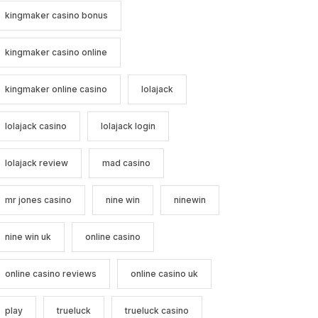
kingmaker casino bonus
kingmaker casino online
kingmaker online casino
lolajack
lolajack casino
lolajack login
lolajack review
mad casino
mr jones casino
nine win
ninewin
nine win uk
online casino
online casino reviews
online casino uk
play
trueluck
trueluck casino