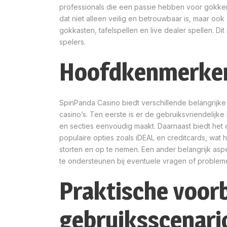
professionals die een passie hebben voor gokken
dat niet alleen veilig en betrouwbaar is, maar oo
gokkasten, tafelspellen en live dealer spellen. D
spelers.
Hoofdkenmerken 
SpinPanda Casino biedt verschillende belangrijk
casino’s. Ten eerste is er de gebruiksvriendelijke
en secties eenvoudig maakt. Daarnaast biedt het
populaire opties zoals iDEAL en creditcards, wat
storten en op te nemen. Een ander belangrijk aspe
te ondersteunen bij eventuele vragen of problem
Praktische voor
gebruiksscenari