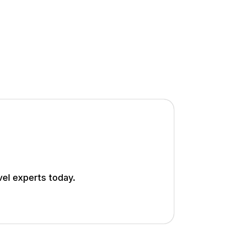
vel experts today.