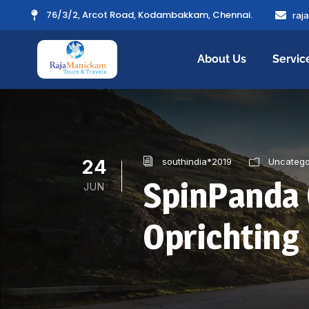
76/3/2, Arcot Road, Kodambakkam, Chennai.
raj
About Us
Servic
24
southindia*2019
Uncatego
SpinPanda 
JUN
Oprichting