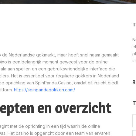
T
Nu
el
p
op de Nederlandse gokmarkt, maar heeft snel naam gemaakt
s
asino is een belangrijk moment geweest voor de online
ala aan spellen en een gebruiksvriendelijke interface die
elers. Het is essentieel voor reguliere gokkers in Nederland
R
e oprichting van SpinPanda Casino, omdat dit inzicht biedt
atform.
https://spinpandagokken.com/
epten en overzicht
T
nt met de oprichting in een tijd waarin de online
as. Het casino is opgericht door een team van ervaren