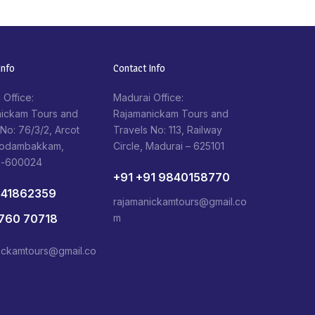
nfo​
Contact Info​
 Office:
Madurai Office:
ickam Tours and
Rajamanickam Tours and
 No: 76/3/2, Arcot
Travels No: 113, Railway
Kodambakkam,
Circle, Madurai – 625101
i-600024
+91 +91 9840158770
841862359
rajamanickamtours@gmail.co
1760 70718
m
ickamtours@gmail.co