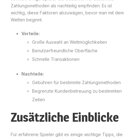
Zahlungsmethoden als nachteilig empfinden. Es ist
wichtig, diese Faktoren abzuwägen, bevor man mit dem
Wetten beginnt.
Vorteile:
Große Auswahl an Wettmöglichkeiten
Benutzerfreundliche Oberfläche
Schnelle Transaktionen
Nachteile:
Gebühren für bestimmte Zahlungsmethoden
Begrenzte Kundenbetreuung zu bestimmten
Zeiten
Zusätzliche Einblicke
Für erfahrene Spieler gibt es einige wichtige Tipps, die