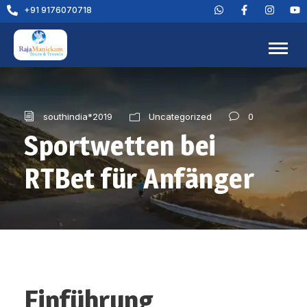
+91 9176070718
0
southindia*2019
Uncategorized
Sportwetten bei
RTBet für Anfänger
Einführung