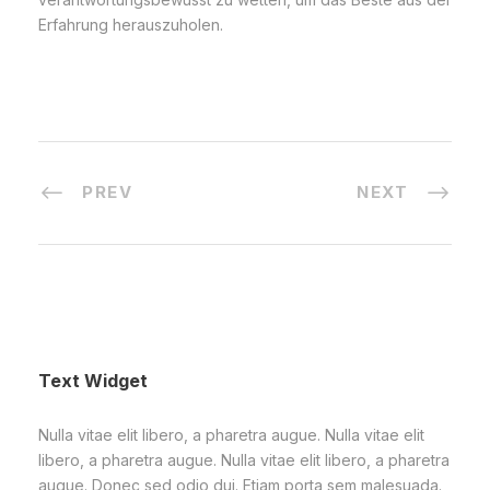
Erfahrung herauszuholen.
PREV
NEXT
Text Widget
Nulla vitae elit libero, a pharetra augue. Nulla vitae elit
libero, a pharetra augue. Nulla vitae elit libero, a pharetra
augue. Donec sed odio dui. Etiam porta sem malesuada.