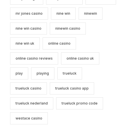
mr jones casino
nine win
ninewin
nine win casino
ninewin casino
nine win uk
online casino
online casino reviews
online casino uk
play
playing
trueluck
trueluck casino
trueluck casino app
trueluck nederland
trueluck promo code
westace casino