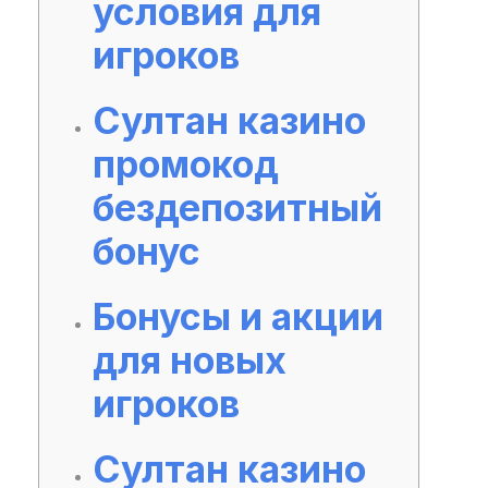
условия для
игроков
Султан казино
промокод
бездепозитный
бонус
Бонусы и акции
для новых
игроков
Султан казино