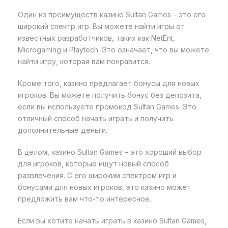
Один из преимуществ казино Sultan Games – это его
широкий спектр игр. Вы можете найти игры от
известных разработчиков, таких как NetEnt,
Microgaming и Playtech. Это означает, что вы можете
найти игру, которая вам понравится.
Кроме того, казино предлагает бонусы для новых
игроков. Вы можете получить бонус без депозита,
если вы используете промокод Sultan Games. Это
отличный способ начать играть и получить
дополнительные деньги.
В целом, казино Sultan Games – это хороший выбор
для игроков, которые ищут новый способ
развлечения. С его широким спектром игр и
бонусами для новых игроков, это казино может
предложить вам что-то интересное.
Если вы хотите начать играть в казино Sultan Games,