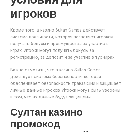
игроков
Кроме того, в казино Sultan Games действует
система лояльности, которая позволяет игрокам
получать бонусы и преимущества за участие в
играх. Игроки могут получать бонусы за
регистрацию, за депозит и за участие в турнирах.
Важно отметить, что в казино Sultan Games
действует система безопасности, которая
обеспечивает безопасность транзакций и защищает
личные данные игроков. Игроки могут быть уверены
в том, что их данные будут защищены.
Султан казино
промокод