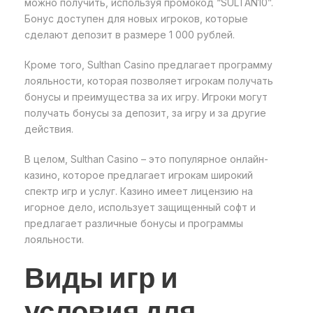
можно получить, используя промокод “SULTAN10”.
Бонус доступен для новых игроков, которые
сделают депозит в размере 1 000 рублей.
Кроме того, Sulthan Casino предлагает программу
лояльности, которая позволяет игрокам получать
бонусы и преимущества за их игру. Игроки могут
получать бонусы за депозит, за игру и за другие
действия.
В целом, Sulthan Casino – это популярное онлайн-
казино, которое предлагает игрокам широкий
спектр игр и услуг. Казино имеет лицензию на
игорное дело, использует защищенный софт и
предлагает различные бонусы и программы
лояльности.
Виды игр и
условия для