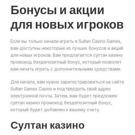
Бонусы и акции
для новых игроков
Если вы только начали играть в Sultan Casino Games,
вам доступны некоторые из лучших бонусов и акций
для новых игроков. Вам предлагается султан казино
промокод бездепозитный бонус, который позволит
вам начать играть с дополнительными средствами.
Для начала, вам нужно зарегистрироваться на сайте
Sultan Games Casino и подтвердить свой адрес
электронной почты. Затем, вам будет предложен
султан казино промокод бездепозитный бонус,
который будет добавлен к вашему счету.
Султан казино