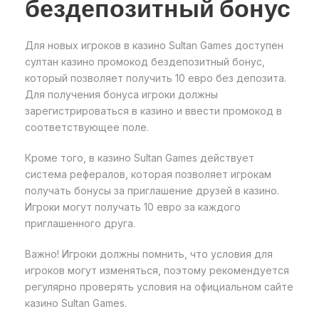
бездепозитный бонус
Для новых игроков в казино Sultan Games доступен
султан казино промокод бездепозитный бонус,
который позволяет получить 10 евро без депозита.
Для получения бонуса игроки должны
зарегистрироваться в казино и ввести промокод в
соответствующее поле.
Кроме того, в казино Sultan Games действует
система рефералов, которая позволяет игрокам
получать бонусы за приглашение друзей в казино.
Игроки могут получать 10 евро за каждого
приглашенного друга.
Важно! Игроки должны помнить, что условия для
игроков могут изменяться, поэтому рекомендуется
регулярно проверять условия на официальном сайте
казино Sultan Games.