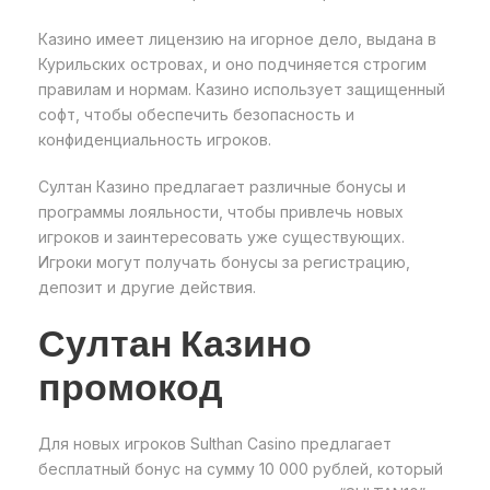
Казино имеет лицензию на игорное дело, выдана в
Курильских островах, и оно подчиняется строгим
правилам и нормам. Казино использует защищенный
софт, чтобы обеспечить безопасность и
конфиденциальность игроков.
Султан Казино предлагает различные бонусы и
программы лояльности, чтобы привлечь новых
игроков и заинтересовать уже существующих.
Игроки могут получать бонусы за регистрацию,
депозит и другие действия.
Султан Казино
промокод
Для новых игроков Sulthan Casino предлагает
бесплатный бонус на сумму 10 000 рублей, который