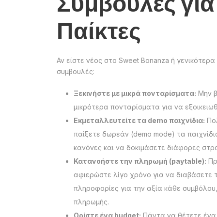
Συμβουλές για
Παίκτες
Αν είστε νέος στο Sweet Bonanza ή γενικότερα 
συμβουλές:
Ξεκινήστε με μικρά πονταρίσματα:
Μην β
μικρότερα πονταρίσματα για να εξοικειωθεί
Εκμεταλλευτείτε τα demo παιχνίδια:
Πολ
παίξετε δωρεάν (demo mode) τα παιχνίδια
κανόνες και να δοκιμάσετε διάφορες στρα
Κατανοήστε την πληρωμή (paytable):
Πρ
αφιερώστε λίγο χρόνο για να διαβάσετε τη
πληροφορίες για την αξία κάθε συμβόλου,
πληρωμής.
Ορίστε ένα budget:
Πάντα να θέτετε ένα 