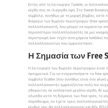
Εκτός από τη λειτουργία Tumble, οι πολλαπλα
κέρδη σας σε ιλιγγιώδη ύψη. Στο Sweet Bonan
σύμβολα, συνήθως με τη μορφή βόμβας, κατά τ
διάρκεια των δωρεάν περιστροφών (free spins
πολλαπλασιαστή, που μπορεί να κυμαίνεται από
περισσότεροι πολλαπλασιαστές σε μια νικηφό
περιστροφή (και τυχόν συνεχόμενα tumbles) 
πολλαπλασιαστών που εμφανίστηκαν.
Η Σημασία των Free S
Η λειτουργία των δωρεάν περιστροφών είναι 
πραγματικά. Για να ενεργοποιήσετε τα free sp
σύμβολα Scatter (που συνήθως είναι ένα γλυκό ρ
πολλαπλασιαστές εμφανίζονται πολύ πιο συχν
οδηγώντας σε εκπληκτικά μεγάλα κέρδη. Αν ε
αλυσίδα κατά τη διάρκεια των free spins, το 
παράδειγμα, αν έχετε τρεις πολλαπλασιαστές 5
κέρδος σας θα πολλαπλασιαστεί επί 80x (50+2