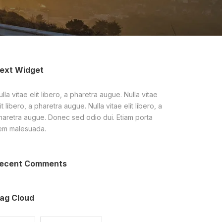
ext Widget
lla vitae elit libero, a pharetra augue. Nulla vitae
it libero, a pharetra augue. Nulla vitae elit libero, a
haretra augue. Donec sed odio dui. Etiam porta
em malesuada.
ecent Comments
ag Cloud