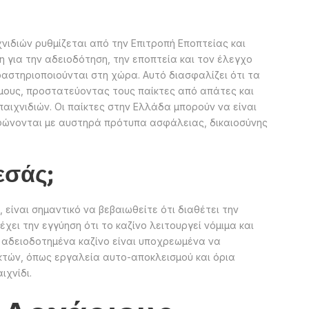
νιδιών ρυθμίζεται από την Επιτροπή Εποπτείας και
η για την αδειοδότηση, την εποπτεία και τον έλεγχο
στηριοποιούνται στη χώρα. Αυτό διασφαλίζει ότι τα
όμους, προστατεύοντας τους παίκτες από απάτες και
αιχνιδιών. Οι παίκτες στην Ελλάδα μπορούν να είναι
ρφώνονται με αυστηρά πρότυπα ασφάλειας, δικαιοσύνης
εσάς;
 είναι σημαντικό να βεβαιωθείτε ότι διαθέτει την
χει την εγγύηση ότι το καζίνο λειτουργεί νόμιμα και
α αδειοδοτημένα καζίνο είναι υποχρεωμένα να
κτών, όπως εργαλεία αυτο-αποκλεισμού και όρια
χνίδι.