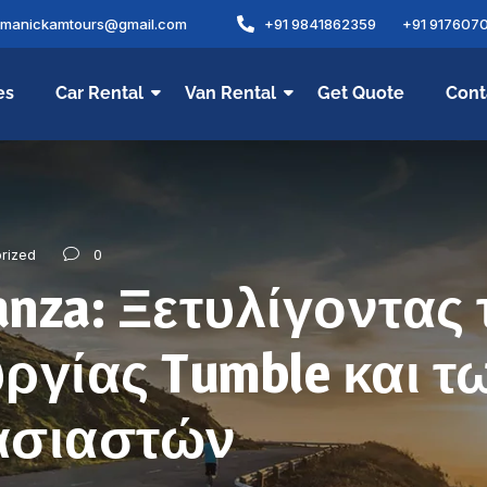
amanickamtours@gmail.com
+91 9841862359
+91 917607
es
Car Rental
Van Rental
Get Quote
Cont
0
rized
anza: Ξετυλίγοντας
υργίας Tumble και τ
ασιαστών