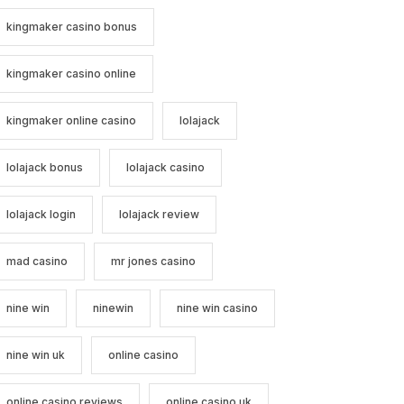
kingmaker casino bonus
kingmaker casino online
kingmaker online casino
lolajack
lolajack bonus
lolajack casino
lolajack login
lolajack review
mad casino
mr jones casino
nine win
ninewin
nine win casino
nine win uk
online casino
online casino reviews
online casino uk