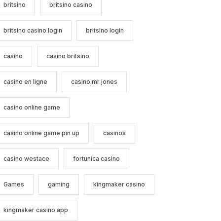
britsino
britsino casino
britsino casino login
britsino login
casino
casino britsino
casino en ligne
casino mr jones
casino online game
casino online game pin up
casinos
casino westace
fortunica casino
Games
gaming
kingmaker casino
kingmaker casino app