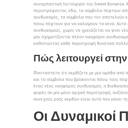
συναρπαστική λειτουργία του Sweet Bonanza. 
περιστρέφονται, εδώ, τα σύμβολα πέφτουν από
συνδυασμός, τα σύμβολα που τον αποτελούν εξ
πάνω πέφτουν για να καλύψουν τα κενά. Αυτό 
συνδυασμούς, χωρίς να χρειάζεται να γίνει νέ
μην σχηματίζονται πλέον νικηφόροι συνδυασμοί.
καθιστώντας κάθε περιστροφή δυνητικά πολλ
Πώς λειτουργεί στην
Φανταστείτε ότι κερδίζετε με μια ομάδα από
και τα σύμβολα που βρίσκονται πάνω τους πέφτ
ένας νέος νικηφόρος συνδυασμός, η διαδικασί
φορές σε μία μόνο αρχική περιστροφή, αυξάνο
συνεχούς ροής κερδών είναι αυτό που κάνει τη
Οι Δυναμικοί