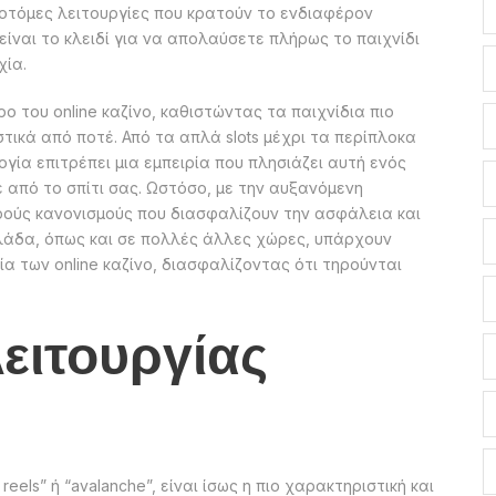
νοτόμες λειτουργίες που κρατούν το ενδιαφέρον
ίναι το κλειδί για να απολαύσετε πλήρως το παιχνίδι
χία.
 του online καζίνο, καθιστώντας τα παιχνίδια πιο
τικά από ποτέ. Από τα απλά slots μέχρι τα περίπλοκα
λογία επιτρέπει μια εμπειρία που πλησιάζει αυτή ενός
ε από το σπίτι σας. Ωστόσο, με την αυξανόμενη
ηρούς κανονισμούς που διασφαλίζουν την ασφάλεια και
Ελλάδα, όπως και σε πολλές άλλες χώρες, υπάρχουν
ία των online καζίνο, διασφαλίζοντας ότι τηρούνται
Λειτουργίας
eels” ή “avalanche”, είναι ίσως η πιο χαρακτηριστική και