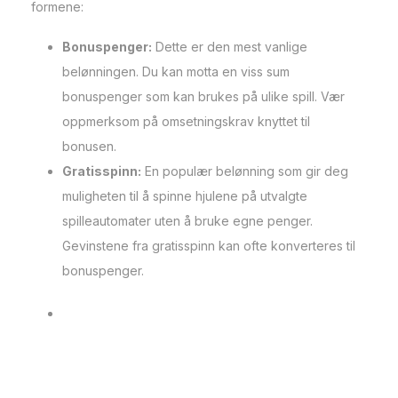
formene:
Bonuspenger:
Dette er den mest vanlige
belønningen. Du kan motta en viss sum
bonuspenger som kan brukes på ulike spill. Vær
oppmerksom på omsetningskrav knyttet til
bonusen.
Gratisspinn:
En populær belønning som gir deg
muligheten til å spinne hjulene på utvalgte
spilleautomater uten å bruke egne penger.
Gevinstene fra gratisspinn kan ofte konverteres til
bonuspenger.