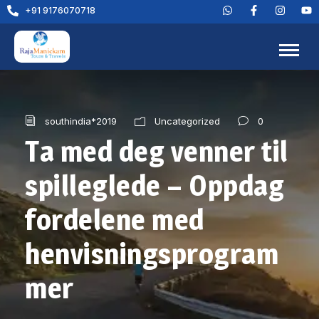
+91 9176070718
0
southindia*2019
Uncategorized
Ta med deg venner til
spilleglede – Oppdag
fordelene med
henvisningsprogram
mer