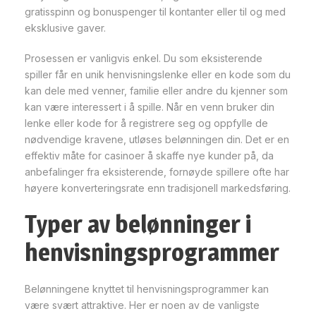
gratisspinn og bonuspenger til kontanter eller til og med
eksklusive gaver.
Prosessen er vanligvis enkel. Du som eksisterende
spiller får en unik henvisningslenke eller en kode som du
kan dele med venner, familie eller andre du kjenner som
kan være interessert i å spille. Når en venn bruker din
lenke eller kode for å registrere seg og oppfylle de
nødvendige kravene, utløses belønningen din. Det er en
effektiv måte for casinoer å skaffe nye kunder på, da
anbefalinger fra eksisterende, fornøyde spillere ofte har
høyere konverteringsrate enn tradisjonell markedsføring.
Typer av belønninger i
henvisningsprogrammer
Belønningene knyttet til henvisningsprogrammer kan
være svært attraktive. Her er noen av de vanligste