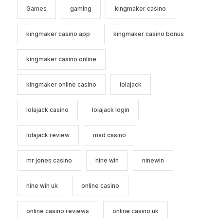
Games
gaming
kingmaker casino
kingmaker casino app
kingmaker casino bonus
kingmaker casino online
kingmaker online casino
lolajack
lolajack casino
lolajack login
lolajack review
mad casino
mr jones casino
nine win
ninewin
nine win uk
online casino
online casino reviews
online casino uk